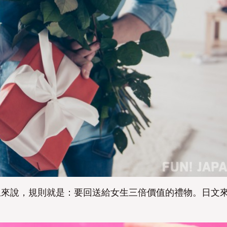
否
否
生來說，規則就是：要回送給女生三倍價值的禮物。日文