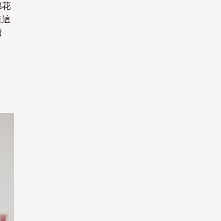
棉花
來這
糖