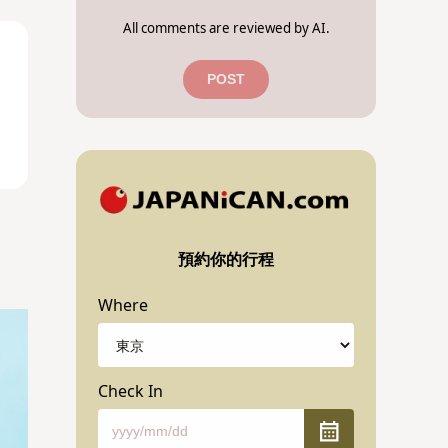
All comments are reviewed by AI.
POST
預約你的行程
Where
Check In