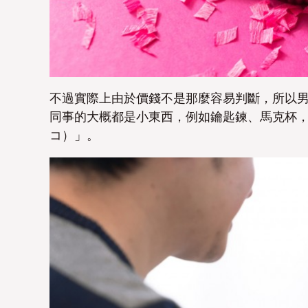
不過實際上由於價錢不是那麼容易判斷，所以
同事的大概都是小東西，例如鑰匙鍊、馬克杯，或者
コ）」。