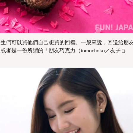
男生們可以買他們自己想買的回禮。一般來說，回送給朋
是一份所謂的「朋友巧克力（tomochoko／友チョ