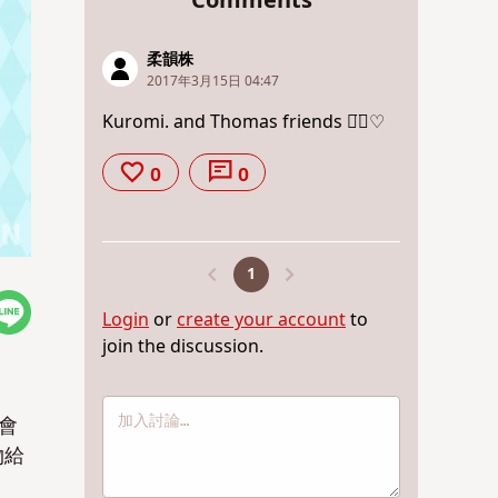
Comments
柔韻株
2017年3月15日 04:47
Kuromi. and Thomas friends ◡̈⃝♡
0
0
1
Login
or
create your account
to
join the discussion.
會
物給