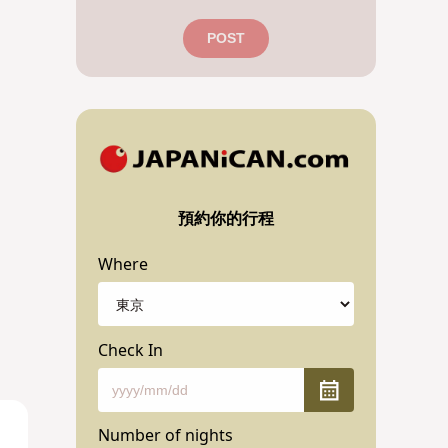
POST
預約你的行程
Where
Check In
Number of nights