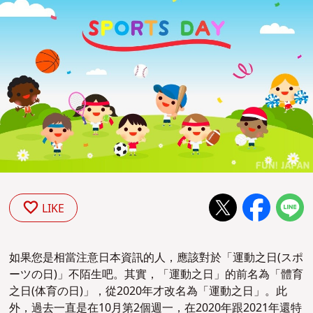
LIKE
如果您是相當注意日本資訊的人，應該對於「運動之日(スポ
ーツの日)」不陌生吧。其實，「運動之日」的前名為「體育
之日(体育の日)」，從2020年才改名為「運動之日」。此
外，過去一直是在10月第2個週一，在2020年跟2021年還特