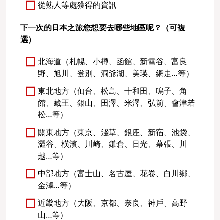
從熟人等處獲得的資訊
下一次的日本之旅您想要去哪些地區呢？（可複
選）
北海道（札幌、小樽、函館、新雪谷、富良
野、旭川、登別、洞爺湖、美瑛、網走…等）
東北地方（仙台、松島、十和田、鳴子、角
館、藏王、銀山、田澤、米澤、弘前、會津若
松…等）
關東地方（東京、淺草、銀座、新宿、池袋、
澀谷、橫濱、川崎、鎌倉、日光、幕張、川
越…等）
中部地方（富士山、名古屋、花卷、白川鄉、
金澤…等）
近畿地方（大阪、京都、奈良、神戶、高野
山…等）