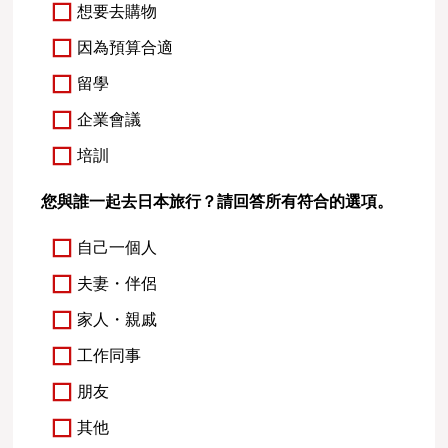
想要去購物
因為預算合適
留學
企業會議
培訓
您與誰一起去日本旅行？請回答所有符合的選項。
自己一個人
夫妻・伴侶
家人・親戚
工作同事
朋友
其他