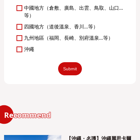
中國地方（倉敷、廣島、出雲、鳥取、山口…
等）
四國地方（道後溫泉、香川…等）
九州地區（福岡、長崎、別府溫泉…等）
沖繩
Recommend
【沖繩・名護】沖繩麗思卡爾