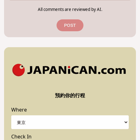
All comments are reviewed by AI.
POST
預約你的行程
Where
Check In