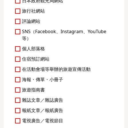
日本政府觀光局網站
旅行社網站
評論網站
SNS（Facebook、Instagram、YouTube
等）
個人部落格
住宿預訂網站
在活動會場等舉辦的旅遊宣傳活動
海報・傳單・小冊子
旅遊指南書
雜誌文章／雜誌廣告
報紙文章／報紙廣告
電視廣告／電視節目