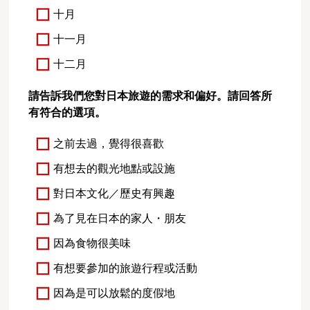
十月
十一月
十二月
請告訴我們您對日本旅遊的需求和偏好。請回答所
有符合的選項。
之前去過，覺得很喜歡
有想去的觀光地點或設施
對日本文化／歷史有興趣
為了見在日本的家人・朋友
因為食物很美味
有想要參加的旅遊行程或活動
因為是可以放鬆的度假地