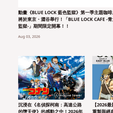
動畫《BLUE LOCK 藍色監獄》第一季主題咖啡
將於東京・澀谷舉行！「BLUE LOCK CAFE -
監獄-」期間限定開幕！！
Aug 03, 2026
沉浸在《名偵探柯南：高速公路
【2026
的墮天使》的感動之中！2026年
重製與經