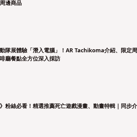
周邊商品
隊展體驗「潛入電腦」！AR Tachikoma介紹、限定
啡廳餐點全方位深入採訪
》粉絲必看！精選推薦死亡遊戲漫畫、動畫特輯｜同步