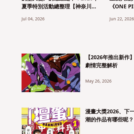
夏季特別活動總整理【神奈川・
《ONE 
橫濱】
隊》、《
Jul 04, 2026
Jun 22, 2026
《新世紀
【2026年推出新
劇情完整解析
May 26, 2026
漫畫大獎2026、下
潮的作品有哪些呢？