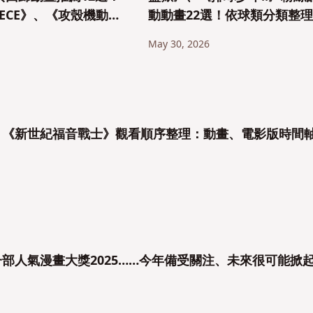
PIECE》、《攻殼機動
動動畫22選！依球類分類整
魔法騎士雷阿斯》、
經典作品總整理
May 30, 2026
福音戰士》等
作】《新世紀福音戰士》觀看順序整理：動畫、電影版時間
一部人氣漫畫大獎2025……今年備受關注、未來很可能掀