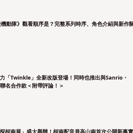
攻殼機動隊》觀看順序是？完整系列時序、角色介紹與新作
「Twinkle」全新改版登場！同時也推出與Sanrio・
Stars的聯名合作款＜附帶評論！＞
探柯南展」盛大舉辦！柯南配音員高山南首次公開新事