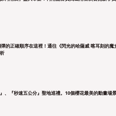
看鋼彈的正確順序在這裡！通往《閃光的哈薩威 喀耳刻的魔
析
』、『秒速五公分』聖地巡禮。10個櫻花最美的動畫場