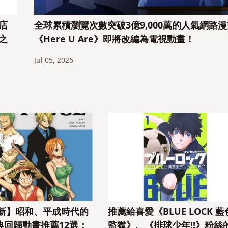
店
全球累積瀏覽次數突破3億9,000萬的人氣網路
青之
《Here U Are》即將改編為電視動畫！
Jul 05, 2026
最新】昭和、平成時代的
推薦給喜愛《BLUE LOCK 藍
典回歸動畫推薦12選：
監獄》、《排球少年!!》粉絲