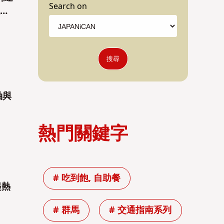
Search on
理的
搜尋
軸與
熱門關鍵字
# 吃到飽, 自助餐
起熱
# 群馬
# 交通指南系列