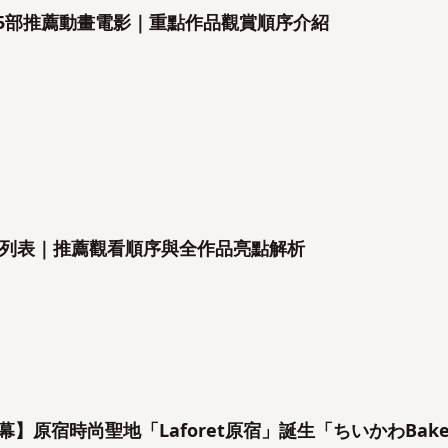
的15部推薦動畫電影｜重點作品觀賞順序介紹
列表｜推薦觀看順序與全作品亮點解析
開幕】原宿時尚聖地「Laforet原宿」誕生「ちいかわBake