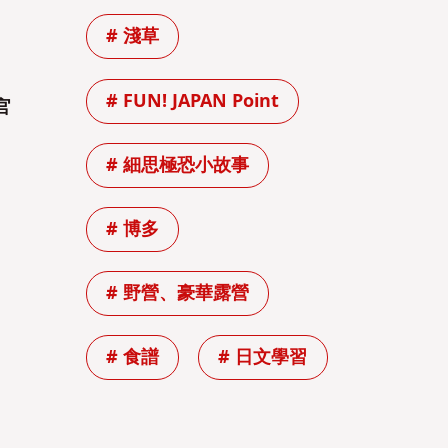
# 淺草
# FUN! JAPAN Point
官
# 細思極恐小故事
# 博多
# 野營、豪華露營
# 食譜
# 日文學習