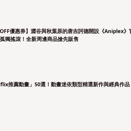
%OFF優惠券】澀谷與秋葉原的唐吉訶德開設《Aniplex》
孤獨搖滾！全新周邊商品搶先販售
etflix推薦動畫」50選！動畫迷依類型精選新作與經典作品