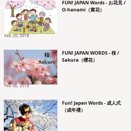
FUN! JAPAN Words - お花見 /
O-hanami（賞花）
Feb 20, 2018
FUN! JAPAN WORDS - 桜 /
Sakura（櫻花）
Feb 06, 2018
Fun! Japan Words - 成人式
（成年禮）