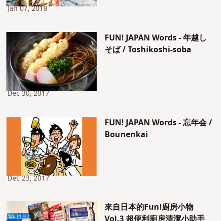
Jan 07, 2018
FUN! JAPAN Words - 年越し
そば / Toshikoshi-soba
Dec 30, 2017
FUN! JAPAN Words - 忘年会 /
Bounenkai
Dec 23, 2017
來自日本的Fun!廚房小物
Vol.3 超便利廚房清潔小助手