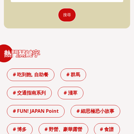
搜尋
熱門關鍵字
# 吃到飽, 自助餐
# 群馬
# 交通指南系列
# 淺草
# FUN! JAPAN Point
# 細思極恐小故事
# 博多
# 野營、豪華露營
# 食譜