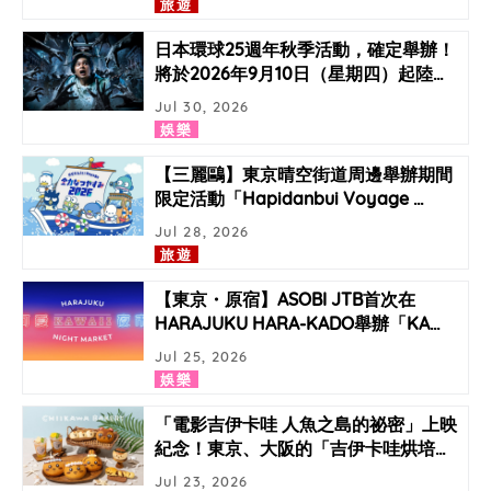
旅遊
日本環球25週年秋季活動，確定舉辦！
將於2026年9月10日（星期四）起陸
…
Jul 30, 2026
娛樂
【三麗鷗】東京晴空街道周邊舉辦期間
限定活動「Hapidanbui Voyage
…
Jul 28, 2026
旅遊
【東京・原宿】ASOBI JTB首次在
HARAJUKU HARA-KADO舉辦「KA
…
Jul 25, 2026
娛樂
「電影吉伊卡哇 人魚之島的祕密」上映
紀念！東京、大阪的「吉伊卡哇烘培
…
Jul 23, 2026