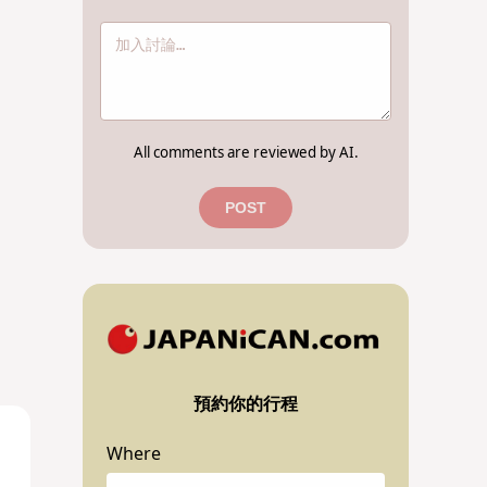
All comments are reviewed by AI.
POST
預約你的行程
Where