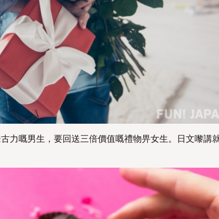
朱古力嘅男生，要回送三倍價值嘅禮物畀女生。日文嚟講