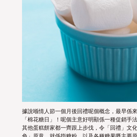
據說喺情人節一個月後回禮呢個概念，最早係
「棉花糖日」！呢個主意好明顯係一種促銷手
其他蛋糕餅家都一齊跟上步伐，令「回禮」文
色」原意，就係指糖粉，以及各種糖果嘅主要