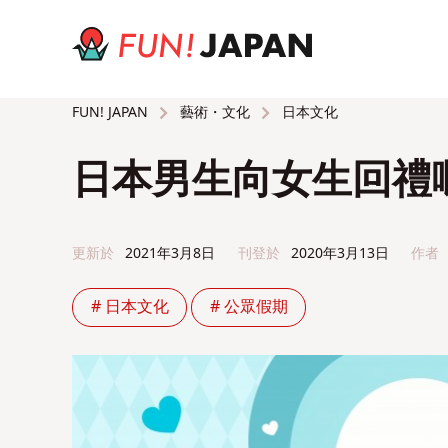
藝術・文化
日本文化
FUN! JAPAN
日本男生向女生回禮
更新於
2021年3月8日
刊登於
2020年3月13日
作者
# 日本文化
# 公眾假期