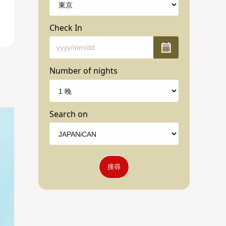
Check In
Number of nights
Search on
搜尋