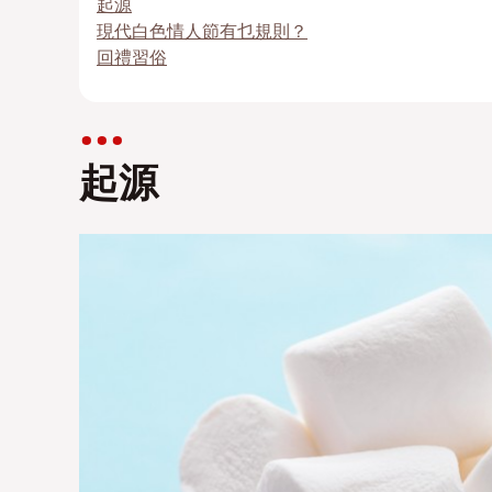
起源
現代白色情人節有乜規則？
回禮習俗
起源