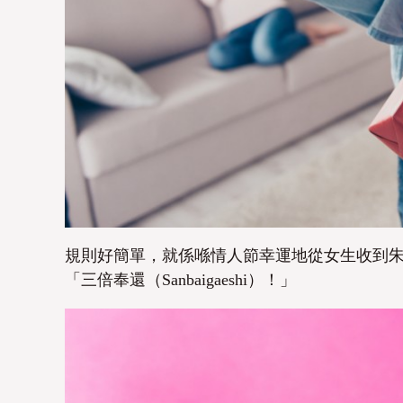
規則好簡單，就係喺情人節幸運地從女生收到
「三倍奉還（Sanbaigaeshi）！」