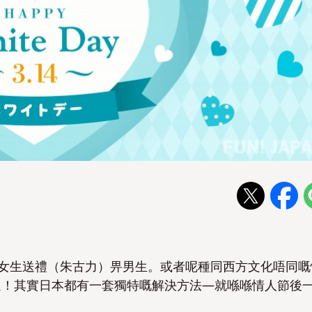
由女生送禮（朱古力）畀男生。
或者呢種同西方文化唔同嘅
過！其實日本都有一套獨特嘅解決方法—就喺喺情人節後
！