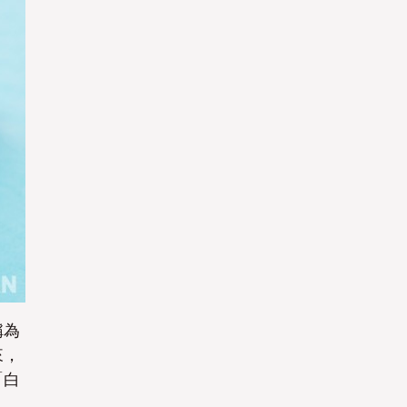
稱為
來，
「白