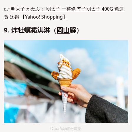
👉
明太子 かねふく 明太子 一整條 辛子明太子 400G 免運
費 送禮 【Yahoo! Shopping】
9. 炸牡蠣霜淇淋（
岡山
縣）
© 岡山縣觀光連盟