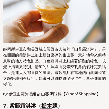
靜岡
縣伊豆市和長野縣安曇野市人氣的「山葵霜淇淋」，是
在甜甜的霜淇淋上加上新鮮磨碎的生山葵，意外地帶來獨特
風味的地方特色甜品。白色霜淇淋上點綴著鮮豔的綠色，視
覺上清新又特別。清涼的甜味與山葵辛辣刺鼻的氣味完美結
合，是連大人都喜愛的風味。這款甜點在當地的山葵園和道
之驛等地都有販售，建議可以邊吃邊慢慢混合，享受味道的
變化。
👉
伊豆山葵醃漬組合 山葵 調味料【Yahoo! Shopping】
7. 紫藤霜淇淋（
栃木
縣）