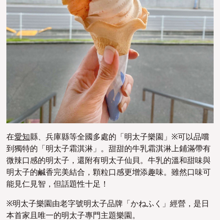
在
愛知
縣、兵庫縣等全國多處的「明太子樂園」※可以品嚐
到獨特的「明太子霜淇淋」。甜甜的牛乳霜淇淋上鋪滿帶有
微辣口感的明太子，還附有明太子仙貝。牛乳的溫和甜味與
明太子的鹹香完美結合，顆粒口感更增添趣味。雖然口味可
能見仁見智，但話題性十足！
※明太子樂園由老字號明太子品牌「かねふく」經營，是日
本首家且唯一的明太子專門主題樂園。