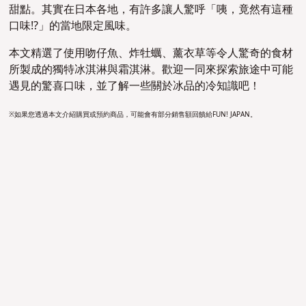
甜點。其實在日本各地，有許多讓人驚呼「咦，竟然有這種
口味!?」的當地限定風味。
本文精選了使用吻仔魚、炸牡蠣、薰衣草等令人驚奇的食材
所製成的獨特冰淇淋與霜淇淋。歡迎一同來探索旅途中可能
遇見的驚喜口味，並了解一些關於冰品的冷知識吧！
※如果您透過本文介紹購買或預約商品，可能會有部分銷售額回饋給FUN! JAPAN。