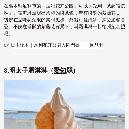
在
栃木
縣足利市的「足利花卉公園」可以享受到「紫藤霜淇
淋」。霜淇淋呈現出柔和的淡紫色，帶有淡淡的紫藤花香，
彷彿在品味花朵般的柔和風味。外觀可愛清新，深受遊客喜
愛。不妨在盛開的紫藤花背景下，與霜淇淋一起拍張紀念照
吧。
👉
日本栃木｜足利花卉公園入園門票｜即買即用
8.明太子霜淇淋（
愛知
縣）