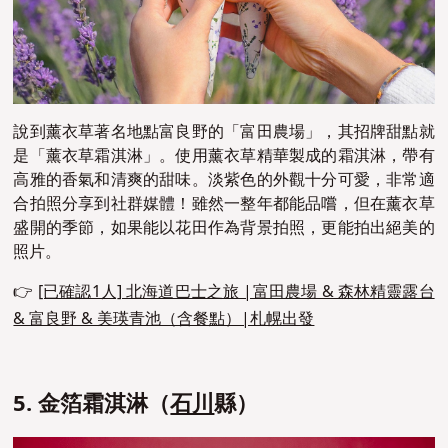
說到薰衣草著名地點富良野的「富田農場」，其招牌甜點就
是「薰衣草霜淇淋」。使用薰衣草精華製成的霜淇淋，帶有
高雅的香氣和清爽的甜味。淡紫色的外觀十分可愛，非常適
合拍照分享到社群媒體！雖然一整年都能品嚐，但在薰衣草
盛開的季節，如果能以花田作為背景拍照，更能拍出絕美的
照片。
👉
[已確認1人] 北海道巴士之旅 |富田農場 & 森林精靈露台
& 富良野 & 美瑛青池（含餐點）|札幌出發
5. 金箔霜淇淋（
石川
縣）