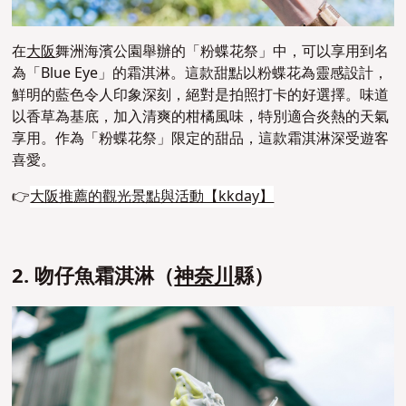
在
大阪
舞洲海濱公園舉辦的「粉蝶花祭」中，可以享用到名
為「Blue Eye」的霜淇淋。這款甜點以粉蝶花為靈感設計，
鮮明的藍色令人印象深刻，絕對是拍照打卡的好選擇。味道
以香草為基底，加入清爽的柑橘風味，特別適合炎熱的天氣
享用。作為「粉蝶花祭」限定的甜品，這款霜淇淋深受遊客
喜愛。
👉
大阪推薦的觀光景點與活動【kkday】
2. 吻仔魚霜淇淋（
神奈川
縣）