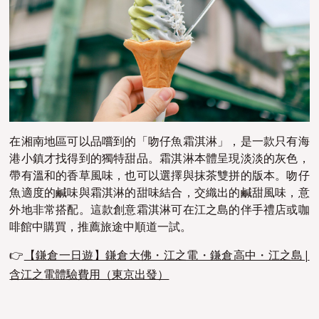
在湘南地區可以品嚐到的「吻仔魚霜淇淋」，是一款只有海
港小鎮才找得到的獨特甜品。霜淇淋本體呈現淡淡的灰色，
帶有溫和的香草風味，也可以選擇與抹茶雙拼的版本。吻仔
魚適度的鹹味與霜淇淋的甜味結合，交織出的鹹甜風味，意
外地非常搭配。這款創意霜淇淋可在江之島的伴手禮店或咖
啡館中購買，推薦旅途中順道一試。
👉
【鎌倉一日遊】鎌倉大佛・江之電・鎌倉高中・江之島|
含江之電體驗費用（東京出發）