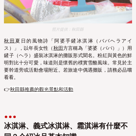
照片提供：秋田縣
秋田
夏日的風物詩「阿婆手鏟冰淇淋（ババヘラアイ
ス）」，以年長女性（
秋田
方言稱為「婆婆（ババ）」）用
鏟子（ヘラ）盛裝冰淇淋的攤販形式聞名。粉紅與黃色的鮮
明對比十分可愛，味道則是懷舊的樸實雪酪風味。常見於主
要幹道旁或活動會場附近。若旅途中偶遇攤販，請務必品嚐
看看。
👉
秋田縣推薦的觀光景點和活動
冰淇淋、義式冰淇淋、霜淇淋有什麼不