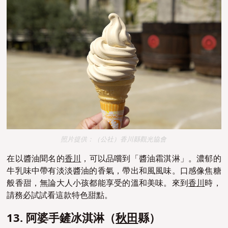
照片提供：（公社）香川縣觀光協會
在以醬油聞名的
香川
，可以品嚐到「醬油霜淇淋」。濃郁的
牛乳味中帶有淡淡醬油的香氣，帶出和風風味。口感像焦糖
般香甜，無論大人小孩都能享受的溫和美味。來到
香川
時，
請務必試試看這款特色甜點。
13.
阿婆手鏟冰淇淋
（
秋田
縣）