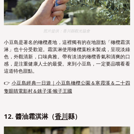
照片提供：香川縣觀光協會
小豆島是著名的橄欖產地，這裡獨有的在地甜點「橄欖霜淇
淋」也十分受歡迎。霜淇淋使用橄欖葉粉末製成，呈現淡綠
色，外觀清新，口味典雅。帶有淡淡的橄欖香氣和清爽的口
感，是注重健康人士的最愛。來到小豆島，一定要品嚐看看
這道特色甜點。
👉
小豆島經典一日遊｜小豆島橄欖公園＆寒霞溪＆二十四
隻眼睛電影村＆銚子溪·猴子王國
12. 醬油霜淇淋（
香川
縣）