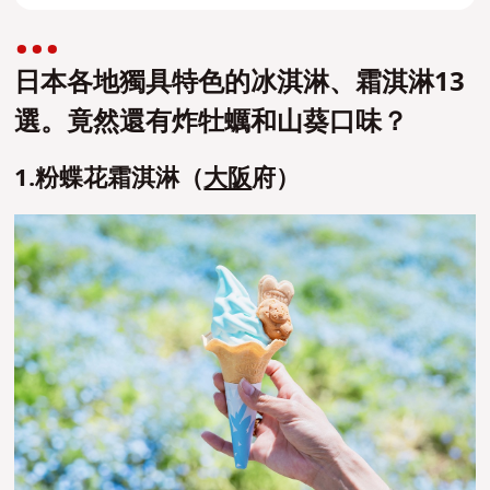
日本各地獨具特色的冰淇淋、霜淇淋13
選。竟然還有炸牡蠣和山葵口味？
1.粉蝶花霜淇淋（
大阪
府）