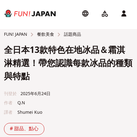
餐飲美食
話題商品
FUN! JAPAN
全日本13款特色在地冰品＆霜淇
淋精選！帶您認識每款冰品的種類
與特點
刊登於
2025年6月24日
作者
Q.N
譯者
Shumei Kuo
# 甜品、點心