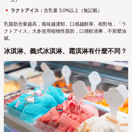
ラクトアイス：
含乳量 3.0%以上（無記載）
乳脂肪含量越高，風味越濃郁、口感越醇厚。相對地，「ラ
クトアイス」大多使用植物性脂肪，口感較清爽，不那麼油
膩。
冰淇淋、義式冰淇淋、霜淇淋有什麼不同？