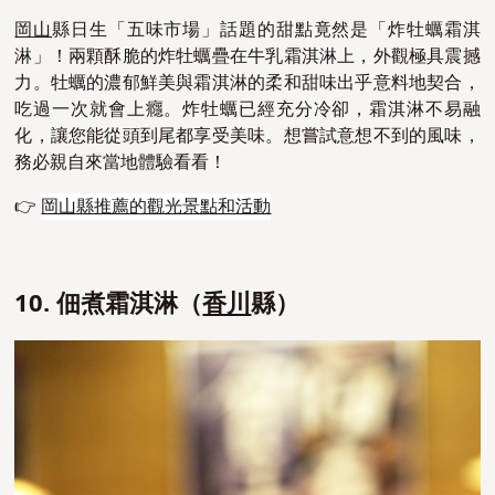
岡山
縣日生「五味市場」話題的甜點竟然是「炸牡蠣霜淇
淋」！兩顆酥脆的炸牡蠣疊在牛乳霜淇淋上，外觀極具震撼
力。牡蠣的濃郁鮮美與霜淇淋的柔和甜味出乎意料地契合，
吃過一次就會上癮。炸牡蠣已經充分冷卻，霜淇淋不易融
化，讓您能從頭到尾都享受美味。想嘗試意想不到的風味，
務必親自來當地體驗看看！
👉
岡山縣推薦的觀光景點和活動
10. 佃煮霜淇淋（
香川
縣）