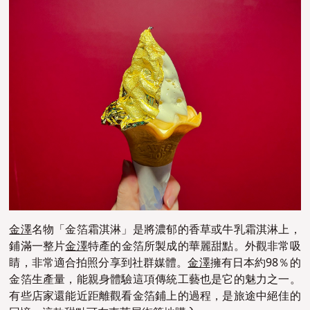
金澤
名物「金箔霜淇淋」是將濃郁的香草或牛乳霜淇淋上，
鋪滿一整片
金澤
特產的金箔所製成的華麗甜點。外觀非常吸
睛，非常適合拍照分享到社群媒體。
金澤
擁有日本約98％的
金箔生產量，能親身體驗這項傳統工藝也是它的魅力之一。
有些店家還能近距離觀看金箔鋪上的過程，是旅途中絕佳的