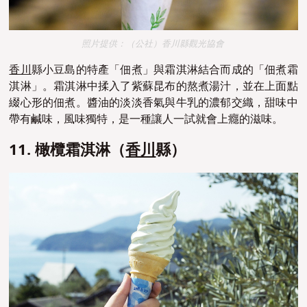
照片提供：（公社）香川縣觀光協會
香川
縣小豆島的特產「佃煮」與霜淇淋結合而成的「佃煮霜
淇淋」。霜淇淋中揉入了紫蘇昆布的熬煮湯汁，並在上面點
綴心形的佃煮。醬油的淡淡香氣與牛乳的濃郁交織，甜味中
帶有鹹味，風味獨特，是一種讓人一試就會上癮的滋味。
11. 橄欖霜淇淋（
香川
縣）