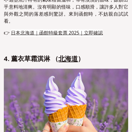
乎意料地清爽。沒有明顯的怪味，口感順滑，讓許多人對它
與外觀之間的落差感到驚訝。來到函館時，不妨親自試試
看。
👉
日本北海道｜函館特級套票 2025｜立即確認
4. 薰衣草霜淇淋 （
北海道
）