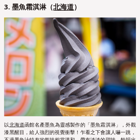
3. 墨魚霜淇淋（
北海道
）
以
北海道
函館名產墨魚為靈感製作的「墨魚霜淇淋」，外觀
漆黑醒目，給人強烈的視覺衝擊！乍看之下會讓人嚇一跳，
不過墨魚汁特有的氣味相當溫和，帶有淡淡的甜味，餘韻出