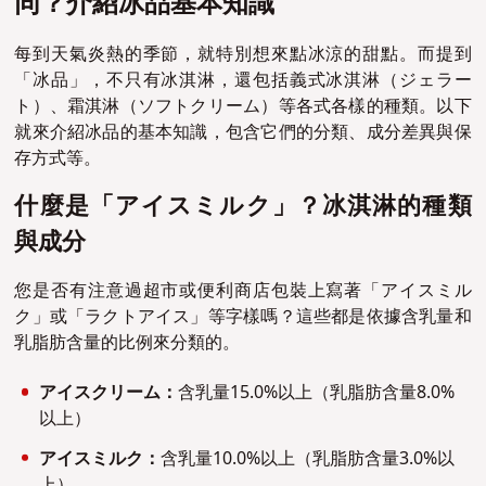
同？介紹冰品基本知識
每到天氣炎熱的季節，就特別想來點冰涼的甜點。而提到
「冰品」，不只有冰淇淋，還包括義式冰淇淋（ジェラー
ト）、霜淇淋（ソフトクリーム）等各式各樣的種類。以下
就來介紹冰品的基本知識，包含它們的分類、成分差異與保
存方式等。
什麼是「
アイスミルク」？冰淇淋的種類
與成分
您是否有注意過超市或便利商店包裝上寫著「アイスミル
ク」或「ラクトアイス」等字樣嗎？這些都是依據含乳量和
乳脂肪含量的比例來分類的。
アイスクリーム：
含乳量15.0%以上（乳脂肪含量8.0%
以上）
アイスミルク：
含乳量10.0%以上（乳脂肪含量3.0%以
上）