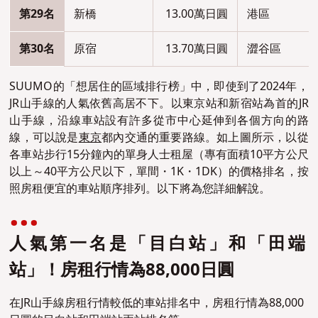
第29名
新橋
13.00萬日圓
港區
第30名
原宿
13.70萬日圓
澀谷區
SUUMO的「想居住的區域排行榜」中，即使到了2024年，
JR山手線的人氣依舊高居不下。以東京站和新宿站為首的JR
山手線，沿線車站設有許多從市中心延伸到各個方向的路
線
，可以說是
東京
都內交通的重要路線。如上圖所示
，以
從
各車站步行15分鐘內的單身人士租屋（專有面積10平方公尺
以上～40平方公尺以下，單間・1K・1DK）的價格排名
，
按
照房租便宜的車站順序排列
。以下將為您詳細解說。
人氣第一名是「目白站」和「田端
站」！房租行情為88,000日圓
在JR山手線房租行情較低的車站排名中，房租行情為88,000