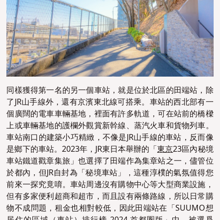
同樣獲得第一名的另一個車站，就是位於北區的田端站，除
了JR山手線外，還有京濱東北線可搭乘。車站的西北部有一
個廣闊的電車車輛基地，裡面有許多軌道，可在站前的橋樑
上或車輛基地的護欄外觀賞新幹線、蒸汽火車和貨物列車。
車站南口的建築小巧精緻，不像是JR山手線的車站，反而像
是鄉下的車站。2023年，JR東日本舉辦的「
東京
23區內秘境
車站鐵道戳章集旅」也選擇了田端作為集章站之一，
儘管位
於都內，但JR自封為「秘境車站」，這種淳樸的氣氛值得您
前來一探究竟唷。車站周邊沒有購物中心等大型商業設施，
但有多家便利超商和超市，而且設有兩條路線，所以日常購
物不成問題，租金也相對較低，因此田端站在「
SUUMO想
居住的區域（車站）排行榜 2024 首都圏版
」中
，
被選爲