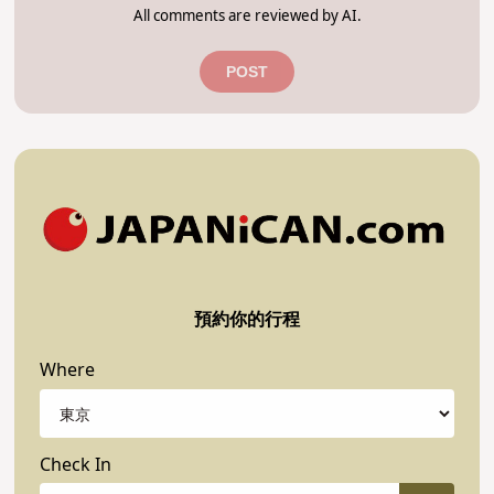
All comments are reviewed by AI.
POST
預約你的行程
Where
Check In