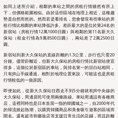
如同上述所介紹，相鄰的車站之間的房租行情雖然有所上
下，但價格範圍相似。由於這些區域在地理上相近，這種趨
勢是自然而然的。然而若是看排名，您會發現有些車站的房
租行情比相鄰的車站降低許多。差距最大的是位於第24名的
新宿站（房租行情12萬1000日圓）與相鄰的第11名新大久
保站（租金行情為9萬8500日圓），兩站差了2萬2500日
圓。
新宿站到新大久保站的直線距離約1.3公里，步行也只需20
分鐘。儘管距離近，但新大久保站的房租行情比新宿站便宜
得多，這個位於新宿區的車站，與排名第一的目白站相同，
只有JR山手線通過。相對於地理位置來說，可能這也是房租
行情較低的一個原因。
即便如此，從新大久保站往西走不到5分鐘就有JR中央線的
大久保站，周邊居民可使用兩條路線。車站周邊設有
各種商
店，這裡同時也是日本首屈一指的韓國城之一，自2000年代
的韓流掀起熱潮，以購買韓國商品和美食吸引遊客的區域而
聞名。還有超市和藥妝店等支援日常生活的店鋪，而且距離