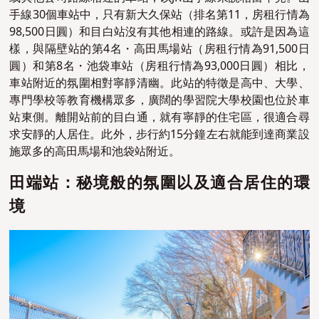
手線30個車站中，只有新大久保站（排名第11，房租行情為
98,500日圓）和目白站沒有其他相連的路線。或許是因為這
樣，與隔壁站的第4名・高田馬場站（房租行情為91,500日
圓）和第8名・池袋車站（房租行情為93,000日圓）相比，
車站附近的氛圍相對寧靜清幽。此站的特徵是高中、大學、
專門學校等教育機構眾多，廣闊的學習院大學校園也位於車
站東側。離開站前的目白通，就有寧靜的住宅區，很適合尋
求安靜的人居住。此外，步行約15分鐘左右就能到達商業設
施眾多的高田馬場和池袋站附近。
田端站：秘境般的氛圍以及適合居住的環
境