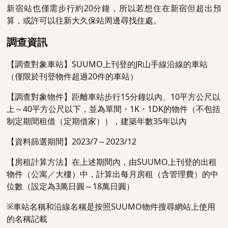
新宿站也僅需步行約20分鐘，所以若想住在新宿但超出預
算，或許可以往新大久保站周邊尋找住處。
調查資訊
【調查對象車站】SUUMO上刊登的JR山手線沿線的車站
（僅限於刊登物件超過20件的車站）
【調查對象物件】距離車站步行15分鐘以內、10平方公尺以
上～40平方公尺以下，並為單間・1K・1DK的物件（不包括
制定期間租借（定期借家）），建築年數35年以內
【資料篩選期間】2023/7～2023/12
【房租計算⽅法】在上述期間內，由SUUMO上刊登的出租
物件（公寓／大樓）中，計算出每月房租（含管理費）的中
位數（設定為3萬日圓～18萬日圓）
※車站名稱和沿線名稱是按照SUUMO物件搜尋網站上使用
的名稱記載