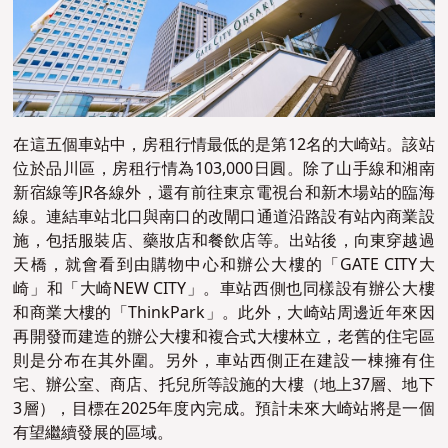
在這五個車站中，房租行情最低的是第12名的大崎站。該站
位於品川區，房租行情為103,000日圓。除了山手線和湘南
新宿線等JR各線外，還有前往東京電視台和新木場站的臨海
線。連結車站北口與南口的改閘口通道沿路設有站內商業設
施，包括服裝店、藥妝店和餐飲店等。出站後，向東穿越過
天橋，就會看到由購物中心和辦公大樓的「GATE CITY大
崎」和「大崎NEW CITY」。車站西側也同樣設有辦公大樓
和商業大樓的「ThinkPark」。此外，大崎站周邊近年來因
再開發而建造的辦公大樓和複合式大樓林立，老舊的住宅區
則是分布在其外圍。另外，車站西側正在建設一棟擁有住
宅、辦公室、商店、托兒所等設施的大樓（地上37層、地下
3層），目標在2025年度內完成。預計未來大崎站將是一個
有望繼續發展的區域。