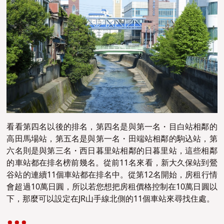
看看第四名以後的排名，第四名是與第一名・目白站相鄰的
高田馬場站，第五名是與第一名・田端站相鄰的駒込站，第
六名則是與第三名・西日暮里站相鄰的日暮里站，這些相鄰
的車站都在排名榜前幾名。從前11名來看，新大久保站到鶯
谷站的連續11個車站都在排名中。從第12名開始，房租行情
會超過10萬日圓，所以若您想把房租價格控制在10萬日圓以
下，那麼可以設定在JR山手線北側的11個車站來尋找住處。