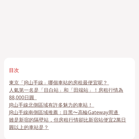
目次
東京「JR山手線」哪個車站的房租最便宜呢？
人氣第一名是「目白站」和「田端站」！房租行情為
88,000日圓
JR山手線北側區域有許多魅力的車站！
JR山手線南側區域推薦：目黑〜高輪Gateway周邊
雖是新宿的隔壁站，但房租行情卻比新宿站便宜2萬日
圓以上的車站是？