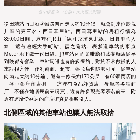
谷中銀座 © （公財）東京觀光財團
從田端站南口沿著鐵路向南走大約10分鐘，就會到達位於荒
川區的第三名・西日暮里站。西日暮里站的房租行情為
89,000日圓，這裡有JR山手線和京濱東北線、日暮里舎人
線，還有途經大手町站、霞之關站、表參道車站的東京
Metor地下鐵千代田線。JR車站內的咖啡廳和蕎麥麵店從早
到晚都有營業，車站周邊也有許多餐館，對於不常做飯的人
來說很方便。便利超商、超市、藥妝店也隨處可見，從車站
向南走大約10分鐘，還有一條長約170公尺、
有60家商店的
「谷中銀座商店街」。這裡有食品雜貨店、餐廳等各種商
店，不僅在地居民前來購買，還有許多觀光客慕名前來，附
近有這麼受歡迎的商店街真是很吸引人。
北側區域的其他車站也讓人無法取捨