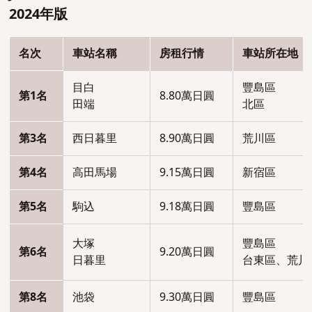
2024年版
名次
車站名稱
房租行情
車站所在地
目白
豐島區
第1名
8.80萬日圓
田端
北區
第3名
西日暮里
8.90萬日圓
荒川區
第4名
高田馬場
9.15萬日圓
新宿區
第5名
駒込
9.18萬日圓
豐島區
大塚
豐島區
第6名
9.20萬日圓
日暮里
台東區、荒川
第8名
池袋
9.30萬日圓
豐島區