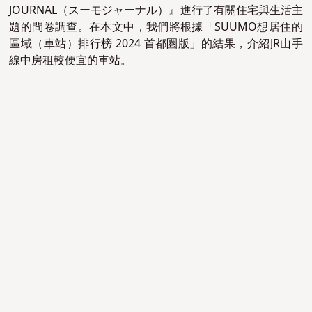
JOURNAL（スーモジャーナル）』進行了有關住宅與生活主
題的問卷調查。在本文中，我們將根據「SUUMO想居住的
區域（車站）排行榜 2024 首都圏版」的結果，介紹JR山手
線中房租較便宜的車站。