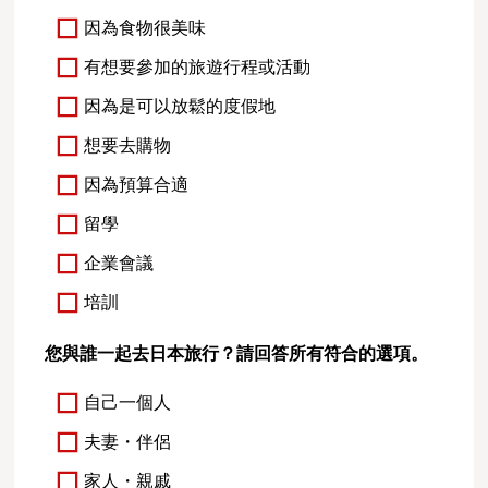
因為食物很美味
有想要參加的旅遊行程或活動
因為是可以放鬆的度假地
想要去購物
因為預算合適
留學
企業會議
培訓
您與誰一起去日本旅行？請回答所有符合的選項。
自己一個人
夫妻・伴侶
家人・親戚