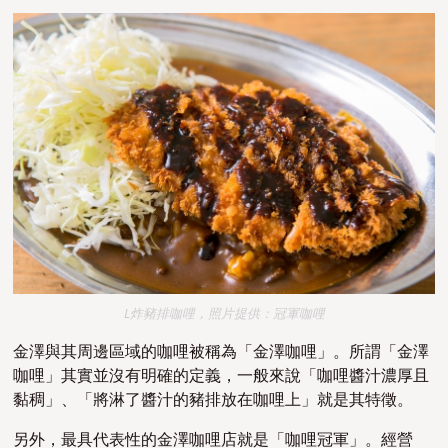
L炸豬排咖哩，照片提供：冠軍咖哩
金澤與其周邊區域的咖哩被稱為「金澤咖哩」。所謂「金澤
咖哩」其實並沒有明確的定義，一般來說「咖哩醬汁濃厚且
黏稠」、「將淋了醬汁的豬排放在咖哩上」就是其特徵。
另外，最具代表性的金澤咖哩店就是「咖哩冠軍」。經營