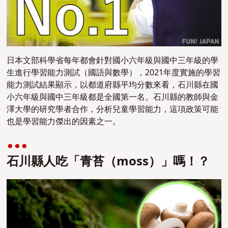
日本文部科學省每年都會針對國小六年級與國中三年級的學
生進行學習能力測試（國語與數學），2021年度實施的學習
能力測試結果顯示，以都道府縣平均分數來看，石川縣在國
小六年級與國中三年級都是全國第一名。
石川縣的教師與金
澤大學的研究學者合作，分析兒童學習能力，這項政策可能
也是學習能力傑出的因素之一。
石川縣人吃
「
青苔
（moss）」
嗎
！？