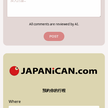
All comments are reviewed by AI.
POST
預約你的行程
Where