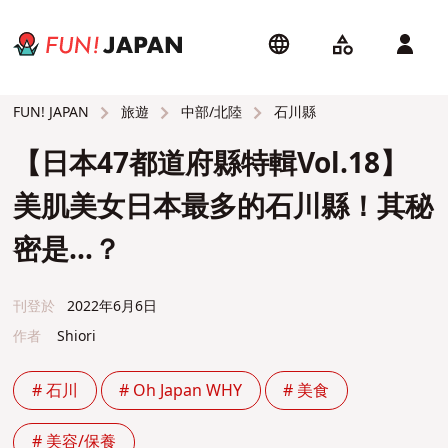
旅遊
中部/北陸
石川縣
FUN! JAPAN
【日本47都道府縣特輯Vol.18】
美肌美女日本最多的石川縣！其秘
密是…？
刊登於
2022年6月6日
作者
Shiori
# 石川
# Oh Japan WHY
# 美食
# 美容/保養