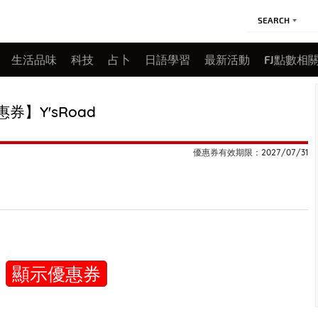
SEARCH
生活品味
科技
占卜
日語學習
最新活動
FJ點數相
券】Y'sRoad
優惠券有效期限：2027/07/31
顯示優惠券