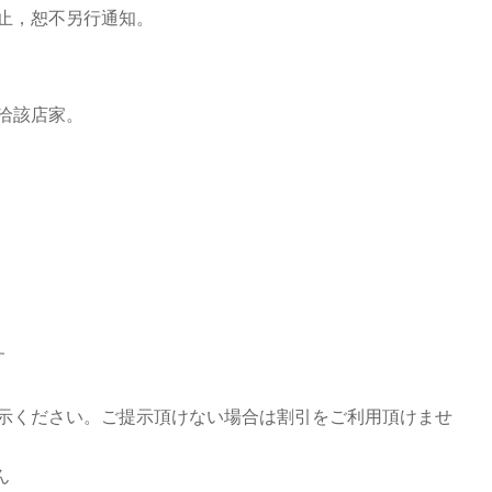
止，恕不另行通知。
洽該店家。
す
示ください。ご提示頂けない場合は割引をご利用頂けませ
ん