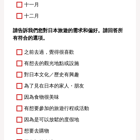
十一月
十二月
請告訴我們您對日本旅遊的需求和偏好。請回答所
有符合的選項。
之前去過，覺得很喜歡
有想去的觀光地點或設施
對日本文化／歷史有興趣
為了見在日本的家人・朋友
因為食物很美味
有想要參加的旅遊行程或活動
因為是可以放鬆的度假地
想要去購物