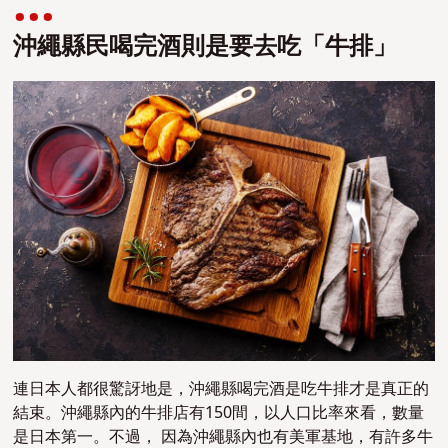
沖繩縣民喝完酒則是要去吃「牛排」
連日本人都很驚訝地是，沖繩縣喝完酒是吃牛排才是真正的
結束。沖繩縣內的牛排店有150間，以人口比率來看，數量
是日本第一。不過， 因為沖繩縣內也有美軍基地，有許多牛