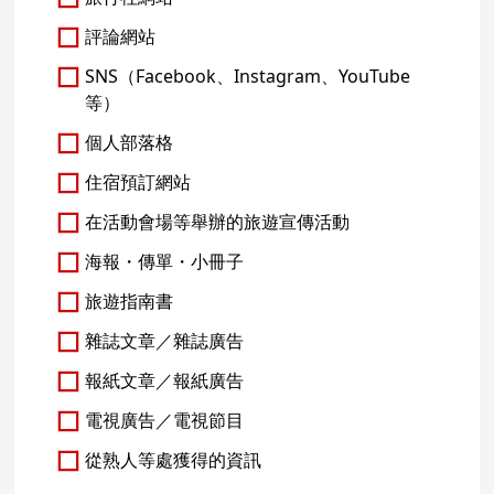
評論網站
SNS（Facebook、Instagram、YouTube
等）
個人部落格
住宿預訂網站
在活動會場等舉辦的旅遊宣傳活動
海報・傳單・小冊子
旅遊指南書
雜誌文章／雜誌廣告
報紙文章／報紙廣告
電視廣告／電視節目
從熟人等處獲得的資訊