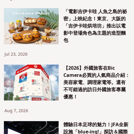
「電影吉伊卡哇 人魚之島的祕
密」上映紀念！東京、大阪的
「吉伊卡哇烘培坊」推出以電
影中登場角色為主題的造型麵
包
Jul 23, 2026
【2026】外國旅客在Bic
Camera必買的人氣商品介紹：
美容家電、調理家電等。還有
不可錯過的訪日外國旅客專屬
優惠！
Aug 7, 2026
體驗日本足球的魅力！JFA全新
設施「blue-ing!」探訪＆國際