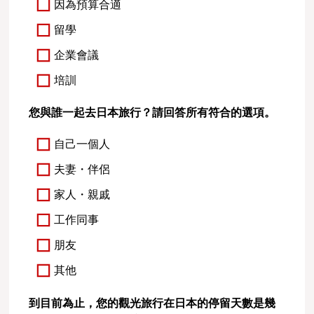
因為預算合適
留學
企業會議
培訓
您與誰一起去日本旅行？請回答所有符合的選項。
自己一個人
夫妻・伴侶
家人・親戚
工作同事
朋友
其他
到目前為止，您的觀光旅行在日本的停留天數是幾