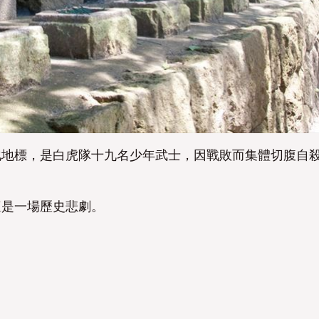
化地標，是白虎隊十九名少年武士，因戰敗而集體切腹自
這是一場歷史悲劇。