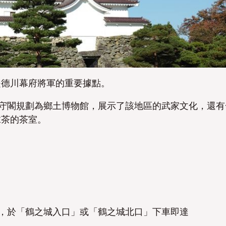
否
否
是德川幕府將軍的重要據點。
天守閣規劃為鄉土博物館
，展示了該地區的
武家文化
，還有
抹茶的茶室。
分鐘，於「鶴之城入口」或「鶴之城北口」下車即達