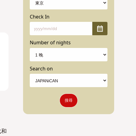
Check In
Number of nights
Search on
搜尋
化和