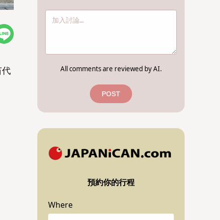
All comments are reviewed by AI.
苗代
POST
預約你的行程
Where