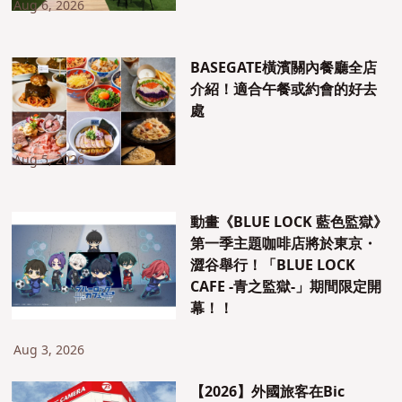
Aug 6, 2026
BASEGATE橫濱關內餐廳全店
介紹！適合午餐或約會的好去
處
Aug 5, 2026
動畫《BLUE LOCK 藍色監獄》
第一季主題咖啡店將於東京・
澀谷舉行！「BLUE LOCK
CAFE -青之監獄-」期間限定開
幕！！
Aug 3, 2026
【2026】外國旅客在Bic