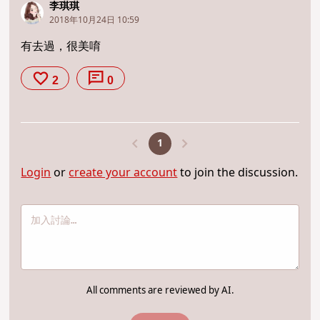
李琪琪
2018年10月24日 10:59
有去過，很美唷
2
0
1
Login
or
create your account
to join the discussion.
All comments are reviewed by AI.