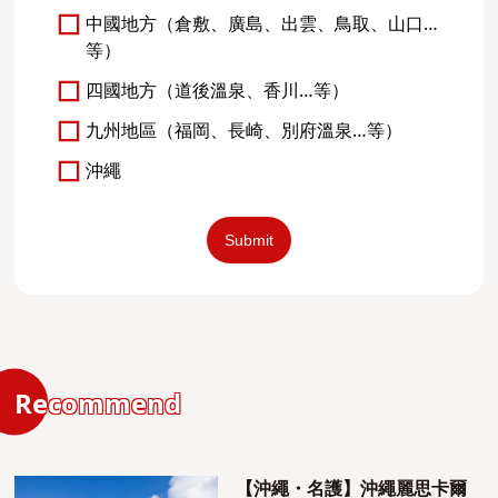
中國地方（倉敷、廣島、出雲、鳥取、山口…
等）
四國地方（道後溫泉、香川…等）
九州地區（福岡、長崎、別府溫泉…等）
沖繩
Recommend
【沖繩・名護】沖繩麗思卡爾