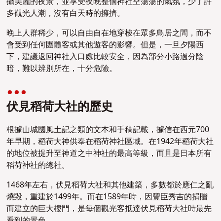
攝美麗的夜景，並享受夜晚整個神社空蕩蕩的氣氛，少了許
多觀光人潮，沒有白天時的擁擠。
晚上人群稀少，可以自由自在地穿梭在眾多鳥居之間，而不
會受到任何團體客或其他遊客的影響。但是，一旦夕陽西
下，建議返回神社入口處比較安全，因為部分小路過分陰
暗，難以辨別所在，十分危險。
伏見稻荷大社的歷史
根據山城國風土記之類的文本和手稿記載，據信在西元700
年早期，稻荷大神供奉在稻荷神社區域。在1942年稻荷大社
的地位被提升至神道之中神社的最高等級，而且是日本所有
稻荷神社的總社。
1468年左右，伏見稻荷大社和其他建築，多數都於應仁之亂
燒毀，重建於1499年。而在1589年時，因豐臣秀吉的捐贈
而建立的巨大樓門，是每個觀光客抵達伏見稻荷大社時最先
看到的景色。