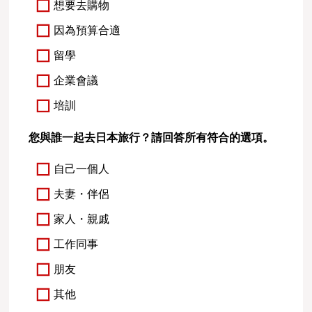
想要去購物
因為預算合適
留學
企業會議
培訓
您與誰一起去日本旅行？請回答所有符合的選項。
自己一個人
夫妻・伴侶
家人・親戚
工作同事
朋友
其他