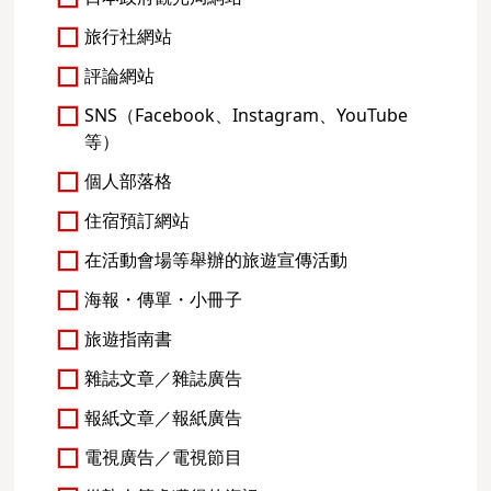
旅行社網站
評論網站
SNS（Facebook、Instagram、YouTube
等）
個人部落格
住宿預訂網站
在活動會場等舉辦的旅遊宣傳活動
海報・傳單・小冊子
旅遊指南書
雜誌文章／雜誌廣告
報紙文章／報紙廣告
電視廣告／電視節目