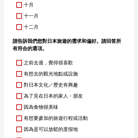
十月
十一月
十二月
請告訴我們您對日本旅遊的需求和偏好。請回答所
有符合的選項。
之前去過，覺得很喜歡
有想去的觀光地點或設施
對日本文化／歷史有興趣
為了見在日本的家人・朋友
因為食物很美味
有想要參加的旅遊行程或活動
因為是可以放鬆的度假地