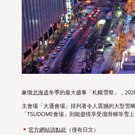
象徵
北海道
冬季的最大盛事「札幌雪祭」，2026
主會場「大通會場」排列著令人震撼的大型雪
「TSUDOME會場」則能盡情享受溜滑梯等雪
官方網站請點此
（僅有日文）