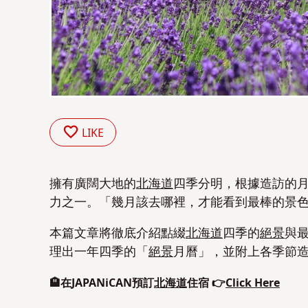
LIKE
擁有廣闊大地的
北海道
四季分明，根據造訪的
力之一。「幾月該去哪裡，才能看到最棒的景
本篇文章將徹底介紹點綴
北海道
四季的
絕景
與
理出一年四季的「
絕景
月曆」，並附上各季節
🏨在JAPANiCAN預訂
北海道
住宿 👉
Click Here