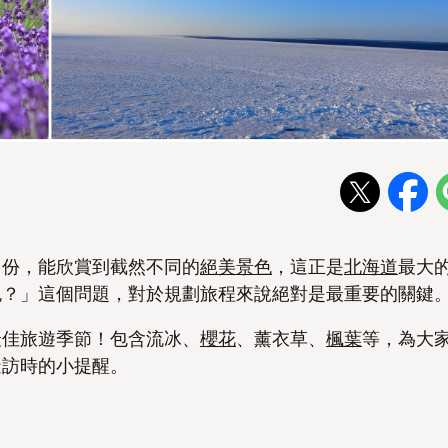
月份，能欣賞到截然不同的
絕美景色
，這正是
北海道
最大
色？」這個問題，對於規劃旅程來說絕對是最重要的關鍵
最佳旅遊季節！包含流冰、
櫻花
、薰衣草、
楓葉
等，為大
造訪時的小提醒。