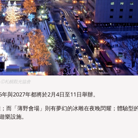
Ⓒ札幌觀光協會
年與2027年都將於2月4日至11日舉辦。
雕；而「薄野會場」則有夢幻的冰雕在夜晚閃耀；體驗型
上遊樂設施。