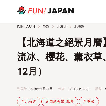
旅遊
北海道
北海道
FUN! JAPAN
【北海道之絕景月曆
流冰、櫻花、薰衣草
12月）
刊登於
2026年6月21日
作者
ひつじ Hitsuji
譯者
# 北海道
# 自然美景, 風景
# 季節