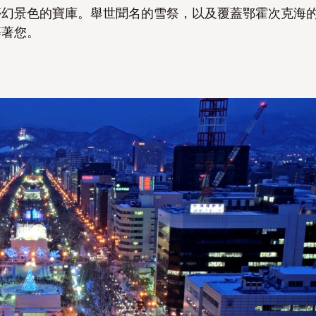
夢幻景色的寶庫。舉世聞名的雪祭，以及覆蓋鄂霍次克海
等著您。
否
否