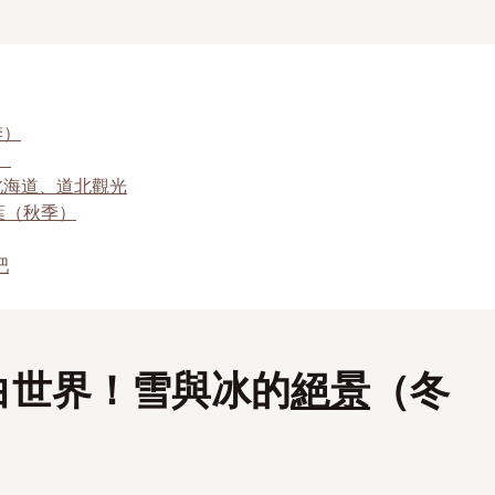
季）
）
北海道、道北觀光
葉（秋季）
吧
白世界！雪與冰的
絕景
（冬