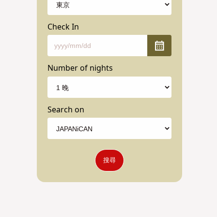
Check In
Number of nights
Search on
搜尋