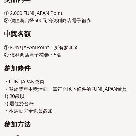
① 2,000 FUN! JAPAN Point
② 價值新台幣500元的便利商店電子禮券
中獎名額
① FUN! JAPAN Point：所有參加者
② 便利商店電子禮券：5名
參加條件
・FUN! JAPAN會員
・關於雙重中獎活動，需符合以下條件的FUN! JAPAN會員
1) 20歲以上
2) 居住於台灣
・本活動完全免費參加。
參加方法