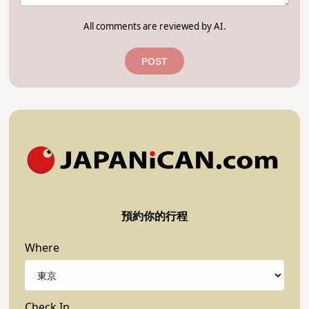
All comments are reviewed by AI.
POST
預約你的行程
Where
Check In