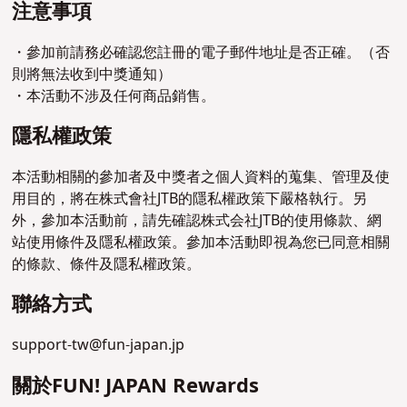
注意事項
・參加前請務必確認您註冊的電子郵件地址是否正確。（否
則將無法收到中獎通知）
・本活動不涉及任何商品銷售。
隱私權政策
本活動相關的參加者及中獎者之個人資料的蒐集、管理及使
用目的，將在株式會社JTB的隱私權政策下嚴格執行。另
外，參加本活動前，請先確認株式会社JTB的使用條款、網
站使用條件及隱私權政策。參加本活動即視為您已同意相關
的條款、條件及隱私權政策。
聯絡方式
support-tw@fun-japan.jp
關於FUN! JAPAN Rewards