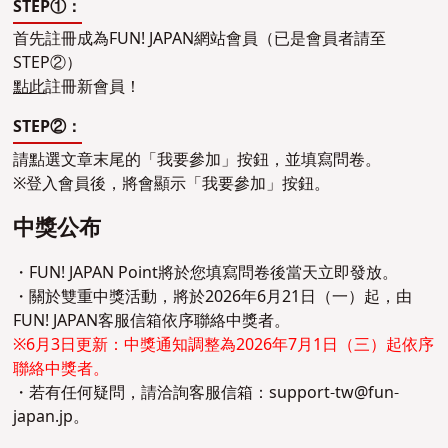
STEP①：
首先註冊成為FUN! JAPAN網站會員（已是會員者請至
STEP②）
點此
註冊新會員！
STEP②：
請點選文章末尾的「我要參加」按鈕，並填寫問卷。
※登入會員後，將會顯示「我要參加」按鈕。
中獎公布
・FUN! JAPAN Point將於您填寫問卷後當天立即發放。
・關於雙重中獎活動，將於2026年6月21日（一）起，由
FUN! JAPAN客服信箱依序聯絡中獎者。
※6月3日更新：中獎通知調整為2026年7月1日（三）起依序
聯絡中獎者。
・若有任何疑問，請洽詢客服信箱：
support-tw@fun-
japan.jp
。