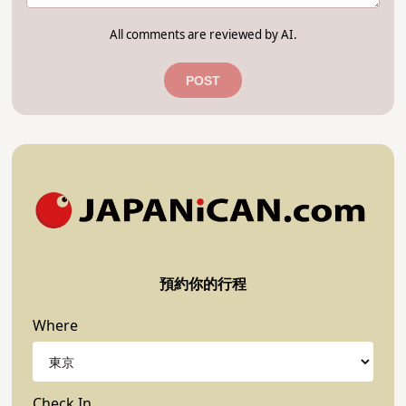
All comments are reviewed by AI.
POST
預約你的行程
Where
Check In