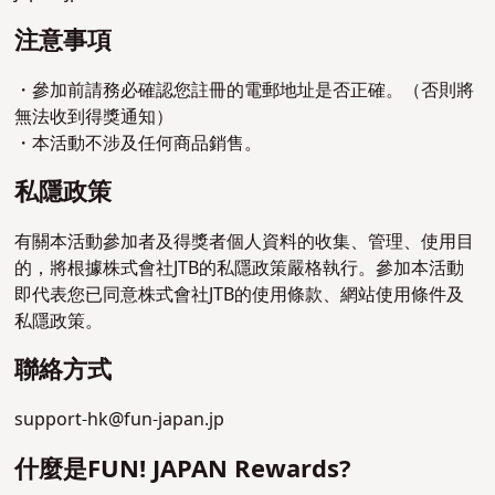
注意事項
・參加前請務必確認您註冊的電郵地址是否正確。（否則將
無法收到得獎通知）
・本活動不涉及任何商品銷售。
私隱政策
有關本活動參加者及得獎者個人資料的收集、管理、使用目
的，將根據株式會社JTB的私隱政策嚴格執行。參加本活動
即代表您已同意株式會社JTB的使用條款、網站使用條件及
私隱政策。
聯絡方式
support-hk@fun-japan.jp
什麼是FUN! JAPAN Rewards?