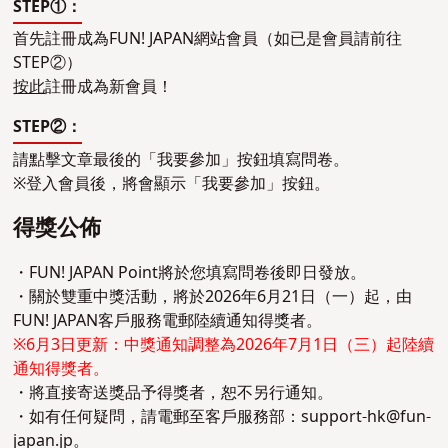
STEP①：
首先註冊成為FUN! JAPAN網站會員（如已是會員請前往
STEP②）
按此
註冊成為新會員！
STEP②：
請點擊文章最後的「我要參加」按鈕填寫問卷。
※登入會員後，將會顯示「我要參加」按鈕。
得獎公佈
・FUN! JAPAN Point將於您填寫問卷後即日發放。
・關於雙重中獎活動，將於2026年6月21日（一）起，由
FUN! JAPAN客戶服務電郵陸續通知得獎者。
※6月3日更新：中獎通知調整為2026年7月1日（三）起陸續
通知得獎者。
・將直接寄送獎品予得獎者，恕不另行通知。
・如有任何疑問，請電郵至客戶服務部：
support-hk@fun-
japan.jp
。