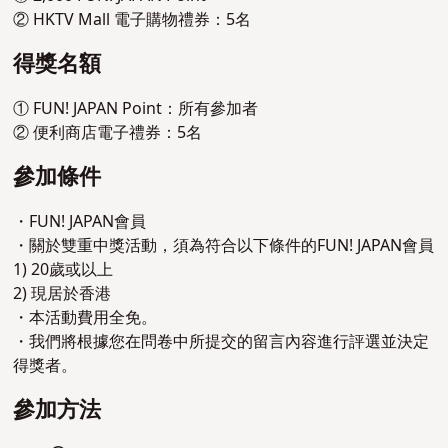
② HKTV Mall 電子購物禮券：5名
得獎名額
① FUN! JAPAN Point：所有參加者
② 便利商店電子禮券：5名
參加條件
・FUN! JAPAN會員
・關於雙重中獎活動，須為符合以下條件的FUN! JAPAN會員
1) 20歲或以上
2) 現居於香港
・本活動費用全免。
・我們將根據您在問卷中所提交的留言內容進行評選並決定
得獎者。
參加方法