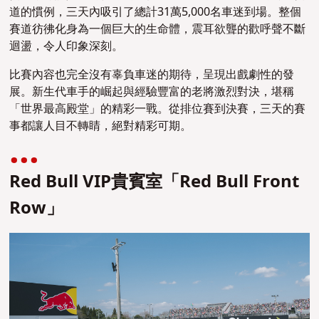
道的慣例，三天內吸引了總計31萬5,000名車迷到場。整個
賽道彷彿化身為一個巨大的生命體，震耳欲聾的歡呼聲不斷
迴盪，令人印象深刻。
比賽內容也完全沒有辜負車迷的期待，呈現出戲劇性的發
展。新生代車手的崛起與經驗豐富的老將激烈對決，堪稱
「世界最高殿堂」的精彩一戰。從排位賽到決賽，三天的賽
事都讓人目不轉睛，絕對精彩可期。
Red Bull VIP貴賓室「Red Bull Front
Row」