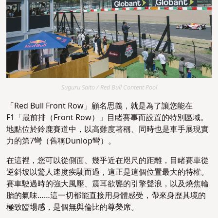
Suguru Saito / Red Bull Content Pool
「Red Bull Front Row」顧名思義，就是為了讓您能在
F1「最前排（Front Row）」目睹賽事而設置的特別區域。
地點位於鈴鹿賽道中，以高難度著稱、同時也是車手展現實
力的第7彎（舊稱Dunlop彎）。
在這裡，您可以從側面、幾乎近在咫尺的距離，目睹賽車從
逆斜坡以驚人速度疾駛而過，這正是這個位置最大的特權。
賽車駛過時的強大風壓、震耳欲聾的引擎聲浪，以及燒焦輪
胎的氣味……這一切都能直接用身體感受，帶來身歷其境的
極致臨場感，是個無與倫比的尊榮席。