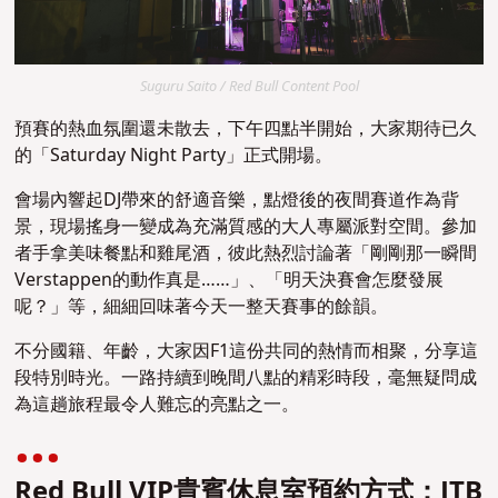
Suguru Saito / Red Bull Content Pool
預賽的熱血氛圍還未散去，下午四點半開始，大家期待已久
的「
Saturday Night Party
」正式開場。
會場內響起DJ帶來的舒適音樂，點燈後的夜間賽道作為背
景，現場搖身一變成為充滿質感的大人專屬派對空間。參加
者手拿美味餐點和雞尾酒，彼此熱烈討論著「剛剛那一瞬間
Verstappen的動作真是……」、「明天決賽會怎麼發展
呢？」等，細細回味著今天一整天賽事的餘韻。
不分國籍、年齡，大家因F1這份共同的熱情而相聚，分享這
段特別時光。一路持續到晚間八點的精彩時段，毫無疑問成
為這趟旅程最令人難忘的亮點之一。
Red Bull VIP貴賓休息室預約方式：JTB