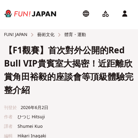
藝術文化
體育・運動
FUN! JAPAN
【F1觀賽】首次對外公開的Red
Bull VIP貴賓室大揭密！近距離欣
賞角田裕毅的座談會等頂級體驗完
整介紹
刊登於
2026年6月2日
作者
ひつじ Hitsuji
譯者
Shumei Kuo
編輯
Hikari Inagaki