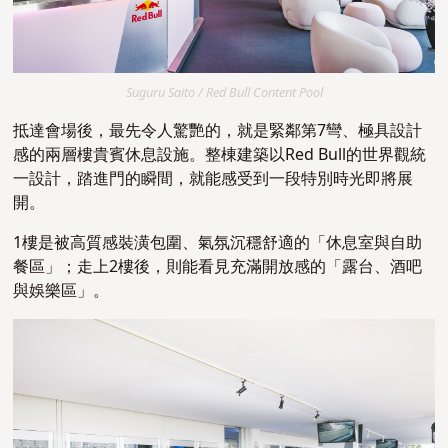
Suguru Saito / Red Bull Content Pool
抵達會場後，最先令人驚艷的，
就是緊鄰第7彎、極具設計
感的
兩層樓貴賓休息設施
。整棟建築以Red Bull的世界觀統
一設計，踏進門的瞬間，就能感受到一段特別時光即將展
開。
1樓是被高質感裝潢包圍、氣氛沉穩舒適的「休息室與自助
餐區」；走上2樓後，則能看見充滿開放感的「露台、酒吧
與娛樂區」。