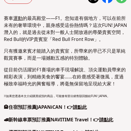
賽車
運動
的最高殿堂——F1。您知道有個地方，可以在前所
未有的奢華環境中，親身感受這份熱情嗎？這次FUN! JAPAN
潛入的，就是過去從未對一般人士開放過的
尊榮貴賓空間
，
Red Bull的VIP貴賓室「Red Bull Front Row」。
只有獲邀來賓才能踏入的貴賓室，所帶來的早已不只是單純
觀賞賽事，而是一場撼動五感的特別體驗。
從目前仍活躍於F1賽場的車手現場解說、頂尖運動員帶來的
精彩表演，到精緻美食的饗宴……在鈴鹿感受著微風，度過
極致幸福時光的興奮報導，將毫無保留地呈現給大家！
※如果您透過本文介紹購買或預約商品，可能會有部分銷售額回饋給FUN! JAPAN。
🏨住宿預訂推薦JAPANiCAN！👉
請點此
🚅新幹線車票預訂推薦NAVITIME Travel！👉
請點此