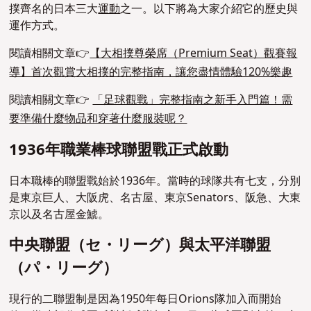
撲齊名的日本三大
運動
之一。
以下將為大家介紹它的歷史與
運作方式。
閱讀相關文章👉
【大相撲尊榮席（Premium Seat）觀賽報
導】首次觀賞大相撲的完整指南，讓您盡情體驗120%樂趣
閱讀相關文章👉
「足球觀戰」完整指南之新手入門篇！需
要準備什麼物品和穿著什麼服裝呢？
1936年職業棒球聯盟戰正式啟動
日本職棒的聯盟戰始於1936年。當時的球隊共有七支，分別
是東京巨人、大阪虎、名古屋、東京Senators、阪急、大東
京以及名古屋金鯱。
中央聯盟（セ・リーグ）與太平洋聯盟
（パ・リーグ）
現行的二聯盟制是因為1950年每日Orions隊加入而開始