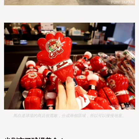
馬自達球場的商店很寬敞，分成兩個區域，所以可以慢慢地逛。