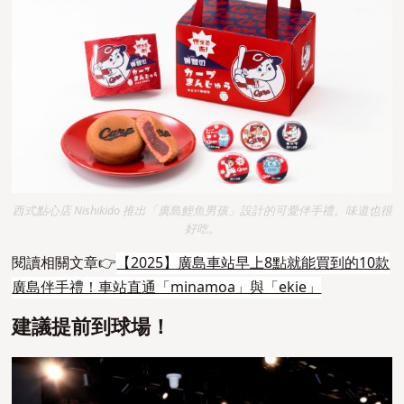
西式點心店 Nishikido 推出「廣島鯉魚男孩」設計的可愛伴手禮。味道也很
好吃。
閱讀相關文章
👉
【2025】廣島車站早上8點就能買到的10款
廣島伴手禮！車站直通「minamoa」與「ekie」
建議提前到球場！