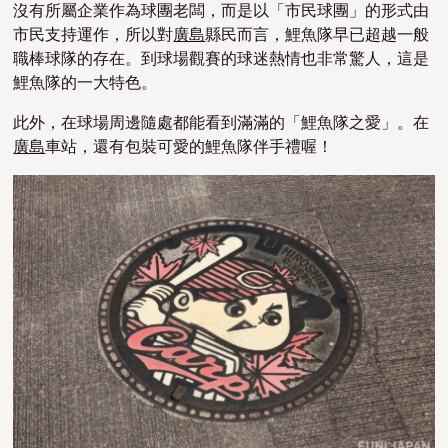
沒有所屬企業作為球團老闆，而是以「市民球團」的形式由
市民支持運作，所以對
廣島
縣民而言，鯉魚隊早已超越一般
職棒球隊的存在。到球場觀賽的球迷熱情也非常驚人，這是
鯉魚隊的一大特色。
此外，在球場周邊隨處都能看到滿滿的「鯉魚隊之愛」。在
廣島
車站，還有包裝可愛的鯉魚隊伴手禮喔！