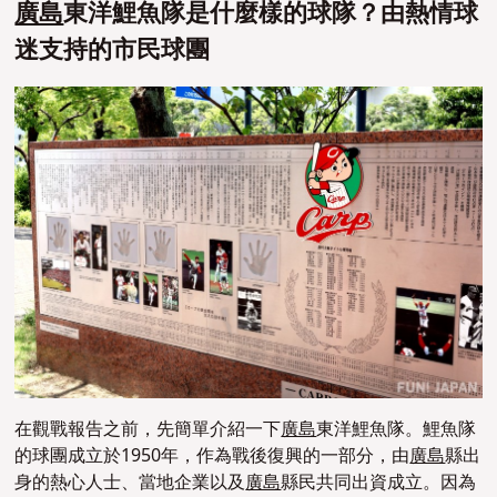
廣島
東洋鯉魚隊是什麼樣的球隊？由熱情球
迷支持的市民球團
在觀戰報告之前，先簡單介紹一下
廣島
東洋鯉魚隊。
鯉魚隊
的球團成立於1950年
，
作為戰後復興的一部分，由
廣島
縣出
身的熱心人士、當地企業以及
廣島
縣民共同出資成立。因為