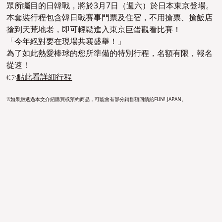
眾所矚目的日韓戰，將於3月7日（週六）於日本東京登場。
本套裝行程包含韓日戰賽事門票及住宿，不用搶票、搶飯店
搶到天荒地老，即可輕鬆進入東京巨蛋觀看比賽！
「今年絕對要在現場共襄盛舉！」
為了如此熱愛棒球的您所準備的特別行程，名額有限，報名
從速！
👉
點此看詳細行程
※如果您透過本文介紹購買或預約商品，可能會有部分銷售額回饋給FUN! JAPAN。