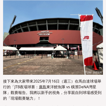
接下來為大家帶來2025年7月16日（週三）在馬自達球場舉
行的「JTB夜場球賽：
廣島
東洋鯉魚隊 vs 橫濱DeNA灣星
隊」觀賽報告。
我將以新手的視角，分享親自到球場感受到
的「現場觀賽魅力」！