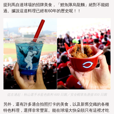
提到馬自達球場的招牌美食，「鯉魚隊烏龍麵」絕對不能錯
過。據說這道料理已經有60年的歷史呢！
！
從左邊起：秋山選手水藍色飲料 600 日圓／安全帽章魚唐揚 850 日圓
另外，還有許多適合拍照打卡的美食，以及新舊交織的各種
特色料理，選擇非常豐富。能在球場大快朵頤只有這裡才吃