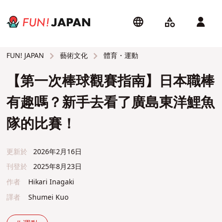
藝術文化
體育・運動
FUN! JAPAN
【第一次棒球觀賽指南】日本職棒
有趣嗎？新手去看了廣島東洋鯉魚
隊的比賽！
更新於
2026年2月16日
刊登於
2025年8月23日
作者
Hikari Inagaki
譯者
Shumei Kuo