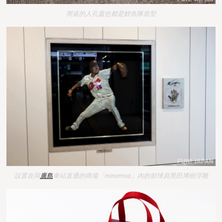
周逼的人孔蓋也都是鯉魚隊造型
設置在與
廣島
車站直通的商場「minamoa」內的前球員黑田博樹浮雕