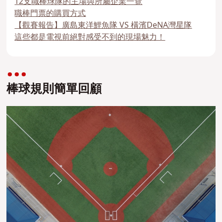
12支職棒球隊的主場與所屬企業一覽
職棒門票的購買方式
【觀賽報告】廣島東洋鯉魚隊 VS 橫濱DeNA灣星隊
這些都是電視前絕對感受不到的現場魅力！
棒球規則簡單回顧