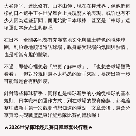
大谷翔平、達比修有、山本由伸，現在在棒球界，像他們這
樣的日本選手正在世界舞台上展現驚人的表現。或許也有不
少人因為這些新聞，而開始對日本職棒，甚至是「棒球」這
項
運
動本身產生興趣吧。
在日本，全國各地都有充滿當地文化與風土特色的職棒球
團。到旅遊地順道造訪球場，親身感受現場的氛圍與熱情，
也是相當有趣的體驗。
不過，即使心裡想著「想更了解棒球」、「也想去球場觀戰
看看」，但對於規則還不太熟悉的新手來說，要跨出第一步
可能還是會有點難度。
針對這些棒球新手，同樣也是棒球新手的小編從棒球的基本
規則、日本職棒的運作方式，到在球場的觀賽樂趣，都濃縮
整理成新手第一次觀賽時想知道的重點。文章最後，還會分
享實際去觀戰
廣島
東洋鯉魚隊比賽的體驗喔！
🔥
2026世界棒球經典賽日韓戰套裝行程
🔥