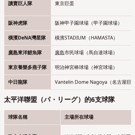
讀賣巨人隊
東京巨蛋
阪神虎隊
阪神甲子園球場（甲子園球場）
橫濱DeNA灣星隊
橫濱STADIUM（HAMASTA）
廣島
東洋鯉魚隊
廣島
市民球場（馬自達球場）
東京養樂多燕子隊
明治神宮棒球場（神宮球場）
中日龍隊
Vantelin Dome Nagoya（名古屋
太平洋聯盟
（パ・リーグ）
的6支球隊
球隊名稱
主場所在球場