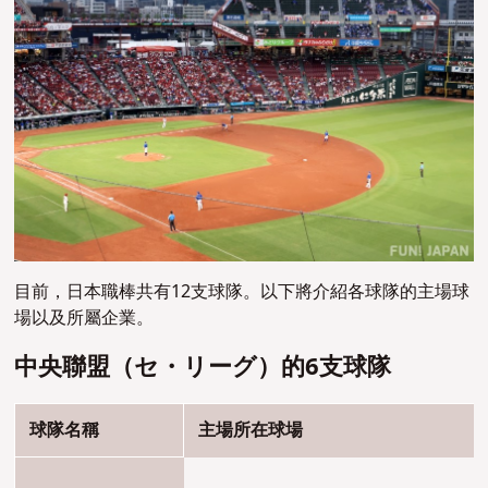
目前，日本職棒共有12支球隊。
以下將介紹各球隊的主場球
場以及所屬企業。
中央聯盟（セ・リーグ）的6支球隊
球隊名稱
主場所在球場