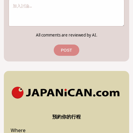
All comments are reviewed by AI.
POST
預約你的行程
Where