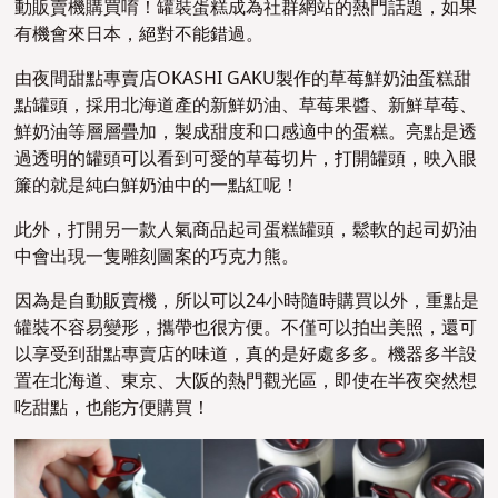
動販賣機購買唷！罐裝蛋糕成為社群網站的熱門話題，如果
有機會來日本，絕對不能錯過。
由夜間甜點專賣店OKASHI GAKU製作的草莓鮮奶油蛋糕甜
點罐頭，採用北海道產的新鮮奶油、草莓果醬、新鮮草莓、
鮮奶油等層層疊加，製成甜度和口感適中的蛋糕。亮點是透
過透明的罐頭可以看到可愛的草莓切片，打開罐頭，映入眼
簾的就是純白鮮奶油中的一點紅呢！
此外，打開另一款人氣商品起司蛋糕罐頭，鬆軟的起司奶油
中會出現一隻雕刻圖案的巧克力熊。
因為是自動販賣機，所以可以24小時隨時購買以外，重點是
罐裝不容易變形，攜帶也很方便。不僅可以拍出美照，還可
以享受到甜點專賣店的味道，真的是好處多多。機器多半設
置在北海道、東京、大阪的熱門觀光區，即使在半夜突然想
吃甜點，也能方便購買！