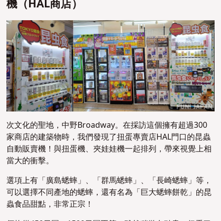
機（HAL商店）
次文化的聖地，中野Broadway。在採訪這個擁有超過300
家商店的建築物時，我們發現了扭蛋專賣店HAL門口的昆蟲
自動販賣機！與扭蛋機、夾娃娃機一起排列，帶來視覺上相
當大的衝擊。
選項上有「廣島蟋蟀」、「群馬蟋蟀」、「長崎蟋蟀」等，
可以選擇不同產地的蟋蟀，還有名為「巨大蟋蟀餅乾」的昆
蟲食品甜點，非常正宗！