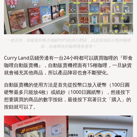
一進店內，就能看到每月熱銷TOP5的排行榜區，以及按地區分類的咖哩
區，各種稀有的咖哩應有盡有！
Curry Land
店鋪旁邊有一台24小時都可以購買咖哩的『即食
咖哩自動販賣機』，自動販賣機裡面有15種咖哩，一旦缺貨
就會補充其他商品，所以產品陣容也會不斷變化。
自動販賣機的使用方法是首先從投幣口放入硬幣（100日圓
硬幣最多只能放4枚）或紙鈔（1000日圓紙幣），然後按下
想要購買的商品的數字按鈕，最後按下寫著日文「購入」的
按鈕就可以了。