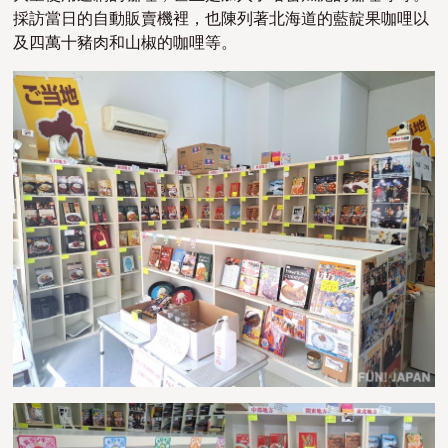
採訪當日的自動販賣機裡，也陳列著北海道的
藍靛果
咖哩以
及四萬十豬肉和山椒的咖哩等。