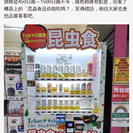
價格從450日圓～1500日圓不等，雖然稍微有點貴，但看了
機器上的「昆蟲食品你能吃嗎？」宣傳標語，相信大家也會
想品嘗看看吧。