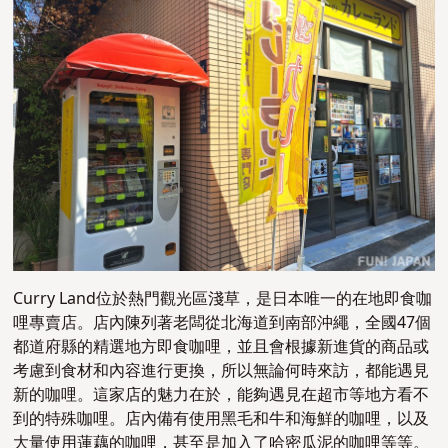
Curry Land位於熱門觀光區淺草，是日本唯一的在地即食咖
哩專賣店。店內陳列著老闆從北海道到南部沖繩，
全國47個
都道府縣的精選地方
即食
咖哩，並且會根據新進貨的商品或
考慮到食材和內容進行更換，所以無論何時來訪，都能遇見
新的咖哩。這家店的魅力在於，能夠遇見在超市等地方看不
到的特殊咖哩。店內備有使用黑毛和牛和海鮮的咖哩
，
以及
大量使用蓮藕的咖哩，甚至是加入了哈密瓜泥的咖哩等等
。