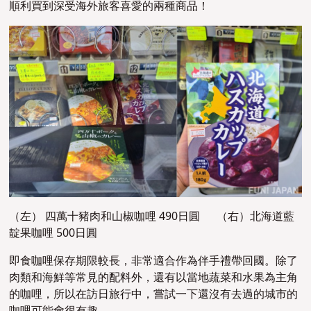
順利買到深受海外旅客喜愛的兩種商品！
（左） 四萬十豬肉和山椒咖哩 490日圓 （右）北海道藍
靛果咖哩 500日圓
即食咖哩保存期限較長，非常適合作為伴手禮帶回國。除了
肉類和海鮮等常見的配料外，還有以當地蔬菜和水果為主角
的咖哩，所以在訪日旅行中，嘗試一下還沒有去過的城市的
咖哩可能會很有趣。