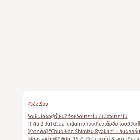
หัวข้อเรื่อง
วัดเซ็นโคจิอยู่ที่ไหน? จังหวัดนากาโน่ / เมืองนากาโน่
[1 คืน 2 วัน] ตัวอย่างเส้นทางท่องเที่ยวเต็มอิ่ม โดยมีวัดเ
[รีวิวที่พัก] “Chuo-kan Shimizu Ryokan” – สัมผัสกลิ่
[คัดสรรอย่างพิถีพิถัน: 15 อันดับ] นากาโน่ & สถานที่ท่อ