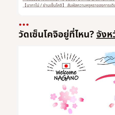
【นากาโน่ / ย่านเซ็นโคจิ】 สัมผัสความหรูหราของการเดิ
วัดเซ็นโคจิอยู่ที่ไหน?
จังห