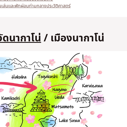
นเล่นและพักผ่อนท่ามกลางประวัติศาสตร์
ไม่ใช่
ไม่ใช่
วัดนากาโน
่ / เมืองนากาโน่