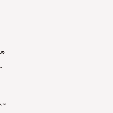
โมง
”
อุเอ