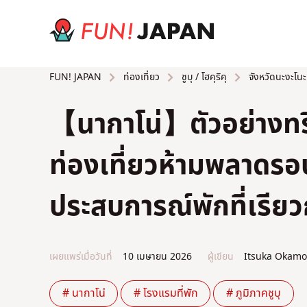
ท่องเที่ยว
ชูบุ / โฮคุริคุ
จังหวัดนะงะโนะ
FUN! JAPAN
【นากาโน่】ตัวอย่างทริ
ท่องเที่ยวห้ามพลาดรอบ
ประสบการณ์พักที่เรียว
เผยแพร่เมื่อวันที่
10 เมษายน 2026
ผู้เขียน
Itsuka Okamo
# นากาโน่
# โรงแรมที่พัก
# ภูมิภาคชูบุ