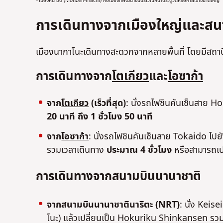
*เมืองหน้าวัด (Monzen-machi) คือเมืองที่พัฒนาขึ้นบริเวณหน้าประตูวัดหรือศาลเจ้าขนาดใหญ่
การเดินทางจากเมืองใหญ่และสน
เมืองนากาโนะเดินทางสะดวกจากหลายพื้นที่ โดยมีสถา
การเดินทางจาก
โตเกียว
และ
โอซาก้า
จาก
โตเกียว
(เร็วที่สุด)
: นั่งรถไฟชินคันเซ็นสาย 
20 นาที ถึง 1 ชั่วโมง 50 นาที
จาก
โอซาก้า
: นั่งรถไฟชินคันเซ็นสาย Tokaido ไ
รวมเวลาเดินทาง
ประมาณ 4 ชั่วโมง
หรือสามารถเป
การเดินทางจากสนามบินนานาชาติ
จากสนามบินนานาชาตินาริตะ (NRT)
: นั่ง Keis
โนะ) แล้วเปลี่ยนเป็น Hokuriku Shinkansen รว