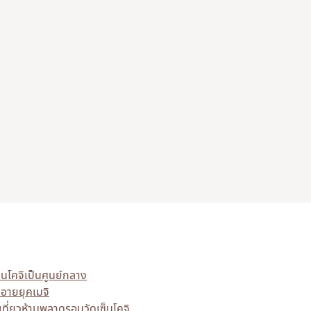
ซ็นโคจิเป็นศูนย์กลาง
นอายยุคเมจิ
งเที่ยวห้ามพลาดรอบวัดเซ็นโคจิ