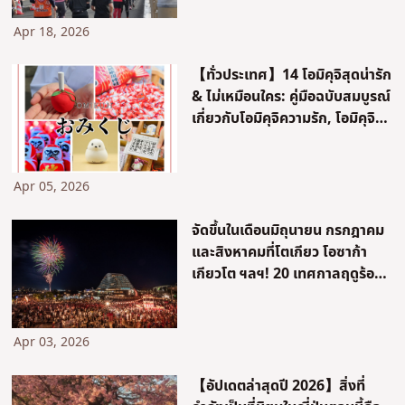
Aid”
Apr 18, 2026
【ทั่วประเทศ】14 โอมิคุจิสุดน่ารัก
& ไม่เหมือนใคร: คู่มือฉบับสมบูรณ์
เกี่ยวกับโอมิคุจิความรัก, โอมิคุจิ
สัตว์, วิธีนำกลับบ้าน และลำดับของ
โชคชะตา
Apr 05, 2026
จัดขึ้นในเดือนมิถุนายน กรกฎาคม
และสิงหาคมที่โตเกียว โอซาก้า
เกียวโต ฯลฯ! 20 เทศกาลฤดูร้อน
ดั้งเดิมที่แนะนำทั่วประเทศญี่ปุ่น
Apr 03, 2026
【อัปเดตล่าสุดปี 2026】สิ่งที่