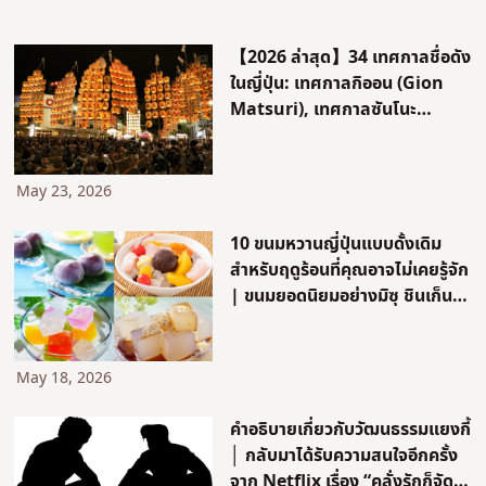
【2026 ล่าสุด】34 เทศกาลชื่อดัง
ในญี่ปุ่น: เทศกาลกิออน (Gion
Matsuri), เทศกาลซันโนะ
(Sanno Matsuri), เทศกาลเซน
ไดทานาบาตะ (Sendai
Tanabata Festival) และ 3
May 23, 2026
เทศกาลใหญ่ของญี่ปุ่น
10 ขนมหวานญี่ปุ่นแบบดั้งเดิม
สำหรับฤดูร้อนที่คุณอาจไม่เคยรู้จัก
| ขนมยอดนิยมอย่างมิซุ ชินเก็น
โมจิ, มิซุ มันจูและอันมิตสึ
May 18, 2026
คำอธิบายเกี่ยวกับวัฒนธรรมแยงกี้
│ กลับมาได้รับความสนใจอีกครั้ง
จาก Netflix เรื่อง “คลั่งรักก็จัด