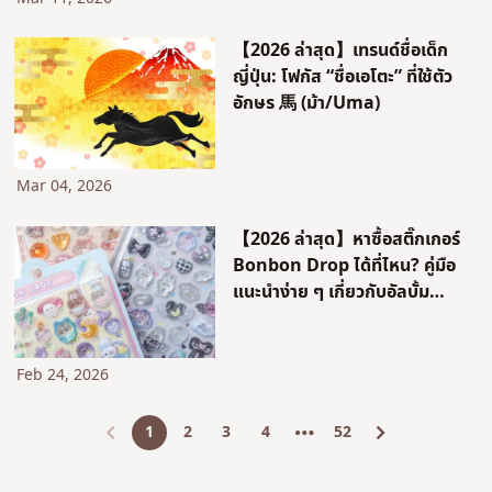
【2026 ล่าสุด】เทรนด์ชื่อเด็ก
ญี่ปุ่น: โฟกัส “ชื่อเอโตะ” ที่ใช้ตัว
อักษร 馬 (ม้า/Uma)
Mar 04, 2026
【2026 ล่าสุด】หาซื้อสติ๊กเกอร์
Bonbon Drop ได้ที่ไหน? คู่มือ
แนะนำง่าย ๆ เกี่ยวกับอัลบั้ม
สติ๊กเกอร์และเทรนด์วัฒนธรรม
แลกเปลี่ยนสติ๊กเกอร์ในญี่ปุ่น
Feb 24, 2026
1
2
3
4
52