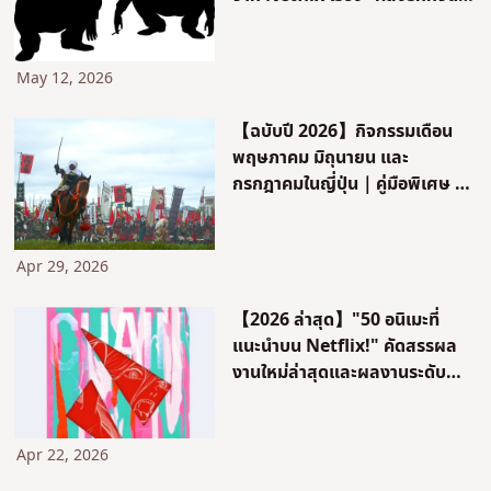
มา” ! ตั้งแต่ลักษณะเด่นอย่างทรง
ผมและวิธีนั่ง ไปจนถึงมังงะและอนิ
เมะแนะนำ!
May 12, 2026
【ฉบับปี 2026】กิจกรรมเดือน
พฤษภาคม มิถุนายน และ
กรกฎาคมในญี่ปุ่น｜คู่มือพิเศษ &
รายชื่อสมบูรณ์ของ “เทศกาลเซ็น
โกคุและจิได” ที่คุณจะได้พบกับ
ซามูไร
Apr 29, 2026
【2026 ล่าสุด】"50 อนิเมะที่
แนะนำบน Netflix!" คัดสรรผล
งานใหม่ล่าสุดและผลงานระดับ
มาสเตอร์พีซตามประเภทสำหรับ
แฟนอนิเมะ
Apr 22, 2026