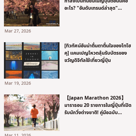
กำลังเป็นที่นิยมในญี่ปุ่นตอนนี้คือ
อะไร? "อันดับเทรนด์ล่าสุด"
TOP10 ทั้งหมด 15 หัวข้อ!
Mar 27, 2026
[ทิวทัศน์อันน่าตื่นตาตื่นใจของโทโฮ
คุ] แคมเปญโหวตลุ้นรับบัตรของ
ขวัญดิจิทัลใช้เที่ยวญี่ปุ่น
Mar 19, 2026
【Japan Marathon 2026】
มาราธอน 20 รายการในญี่ปุ่นที่เปิด
รับนักวิ่งต่างชาติ! คู่มือฉบับ
สมบูรณ์เกี่ยวกับวิธีสมัคร สิทธิ
ประโยชน์ และข้อมูลท่องเที่ยว
Mar 11, 2026