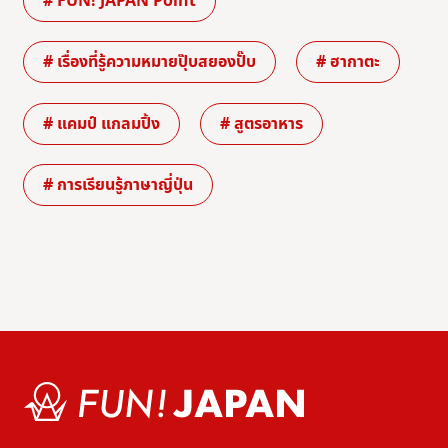
# FUN! JAPAN Point
# เรื่องที่รู้ความหมายปุ๊บสยองปั๊บ
# ฮากาตะ
# แคมป์ แกลมปิ้ง
# สูตรอาหาร
# การเรียนรู้ภาษาญี่ปุ่น