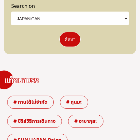
Search on
ค้นหา
แท็กมาแรง
# ทานได้ไม่จำกัด
# กุนมะ
# ซีรีส์วิธีการเดินทาง
# อาซากุสะ