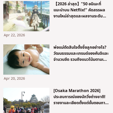
【2026 ล่าสุด】"50 อนิเมะที่
แนะนำบน Netflix!" คัดสรรผล
งานใหม่ล่าสุดและผลงานระดับ
มาสเตอร์พีซตามประเภทสำหรับ
แฟนอนิเมะ
Apr 22, 2026
พ่อแม่ตัดสินใจตั้งชื่อลูกอย่างไร?
วัฒนธรรมและเทรนด์ของคันจิและ
จำนวนขีด รวมถึงแนวโน้มตามเพศ
[พร้อมตัวอย่างจริง]
Apr 20, 2026
[Osaka Marathon 2026]
ประสบการณ์ของนักวิ่งต่างชาติ!
รายงานละเอียดตั้งแต่ขั้นตอนการ
สมัครจนถึงจุดบริการ “Maido