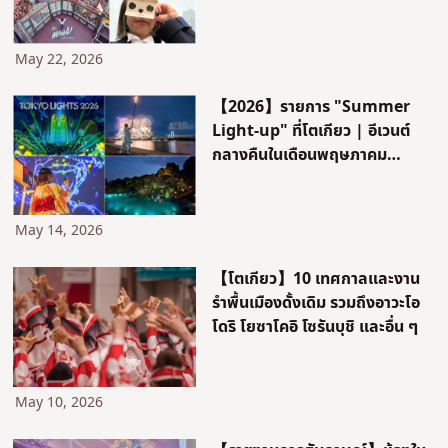
จากจุดชมวิว "MAG8" ในชิบูย่า
โตเกียว｜ชมแยกทางม้าลายชิบูย่า
จากมุมสูง
May 22, 2026
【2026】รายการ "Summer
Light-up" ที่โตเกียว | อีเวนต์
กลางคืนในเดือนพฤษภาคม
มิถุนายน กรกฎาคม และสิงหาคม
May 14, 2026
【โตเกียว】10 เทศกาลและงาน
รำพื้นเมืองดั้งเดิม รวมถึงอาวะโอ
โดริ โยซาโคอิ โซรันบุชิ และอื่น ๆ
May 10, 2026