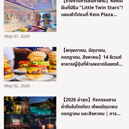
【รายงานการสัมภาษณ์】ห้องใน
ฝันที่มีธีม "Little Twin Stars"!
แอบเข้าไปชมที่ Keio Plaza
Hotel Hachioji มาแล้ว!
May 07, 2026
【พฤษภาคม, มิถุนายน,
กรกฎาคม, สิงหาคม】14 อีเวนต์
อาหารญี่ปุ่นที่ห้ามพลาดในเขตคัน
โต รวมถึงโตเกียวและคานากาวะ
May 02, 2026
【2026 ล่าสุด】กิจกรรมยาม
ค่ำคืนในโตเกียว เดือนมิถุนายน
กรกฎาคม และสิงหาคม | การ
ประดับไฟ Tokyo Tower, โปรเจ
คชันแมปปิ้ง และอื่น ๆ