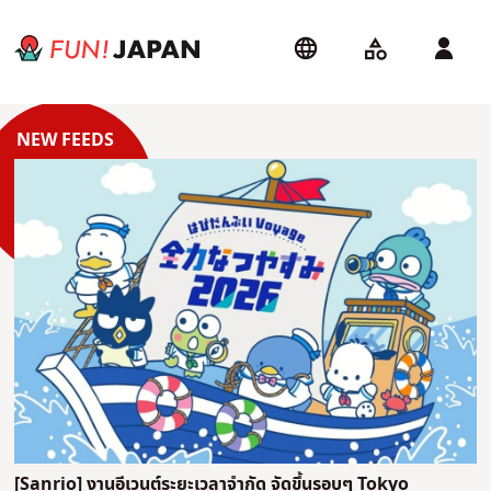
[Sanrio] งานอีเวนต์ระยะเวลาจำกัด จัดขึ้นรอบๆ Tokyo