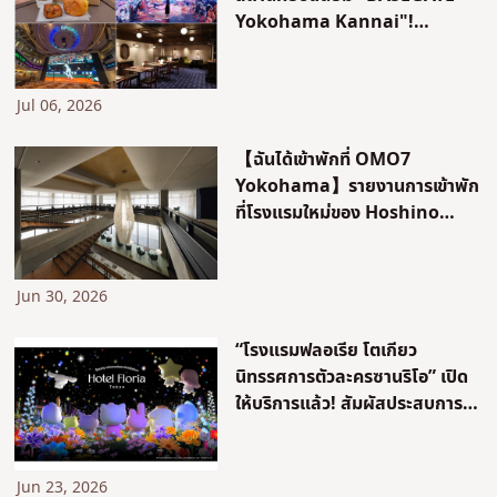
Yokohama Kannai"!
Wonderia Yokohama,
OMO7 Yokohama และอื่น ๆ
Jul 06, 2026
【ฉันได้เข้าพักที่ OMO7
Yokohama】รายงานการเข้าพัก
ที่โรงแรมใหม่ของ Hoshino
Resorts! พื้นที่เรโทร-โมเดิร์นที่
เหมาะสำหรับการท่องเที่ยวและ
ประสบการณ์อาหารสุดพิเศษ
Jun 30, 2026
“โรงแรมฟลอเรีย โตเกียว
นิทรรศการตัวละครซานริโอ” เปิด
ให้บริการแล้ว! สัมผัสประสบการณ์
พื้นที่ภาพเสมือนจริงในธีม
“โรงแรมในฝันที่จินตนาการโดยตัว
ละครซานริโอ” เปิดตัวครั้งแรก
Jun 23, 2026