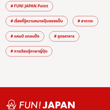
# FUN! JAPAN Point
# เรื่องที่รู้ความหมายปุ๊บสยองปั๊บ
# ฮากาตะ
# แคมป์ แกลมปิ้ง
# สูตรอาหาร
# การเรียนรู้ภาษาญี่ปุ่น