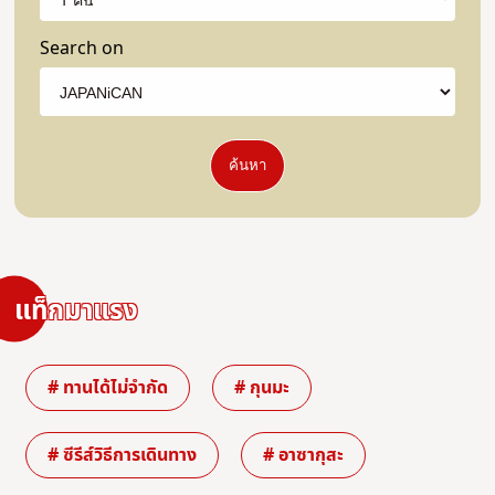
Search on
ค้นหา
แท็กมาแรง
# ทานได้ไม่จำกัด
# กุนมะ
# ซีรีส์วิธีการเดินทาง
# อาซากุสะ