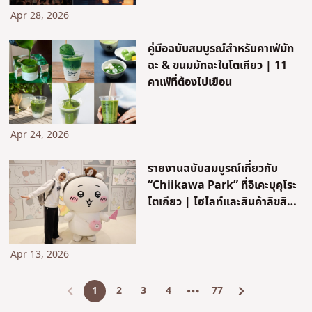
Apr 28, 2026
คู่มือฉบับสมบูรณ์สำหรับคาเฟ่มัท
ฉะ & ขนมมัทฉะในโตเกียว | 11
คาเฟ่ที่ต้องไปเยือน
Apr 24, 2026
รายงานฉบับสมบูรณ์เกี่ยวกับ
“Chiikawa Park” ที่อิเคะบุคุโระ
โตเกียว | ไฮไลท์และสินค้าลิขสิทธิ์
สุดพิเศษที่ได้สัมผัสร่วมกับแฟน
ชาวไต้หวัน
Apr 13, 2026
1
2
3
4
77