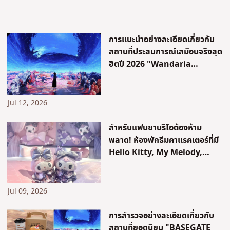
การแนะนำอย่างละเอียดเกี่ยวกับ
สถานที่ประสบการณ์เสมือนจริงสุด
ฮิตปี 2026 "Wandaria
Yokohama"! คุณจะได้สัมผัส
อะไรบ้าง? ไฮไลท์ของคาเฟ่และร้าน
ค้า
Jul 12, 2026
สำหรับแฟนซานริโอต้องห้าม
พลาด! ห้องพักธีมคาแรคเตอร์ที่มี
Hello Kitty, My Melody,
Kuromi และ Little Twin
Stars พร้อมให้บริการในโตเกียว!
Jul 09, 2026
การสำรวจอย่างละเอียดเกี่ยวกับ
สถานที่ยอดนิยม "BASEGATE