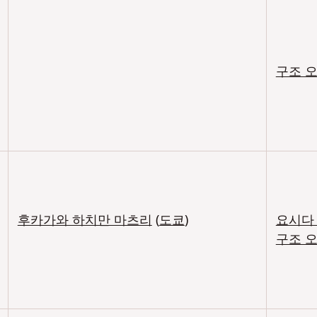
구조 
후카가와 하치만 마츠리
(
도쿄
)
요시다
구조 