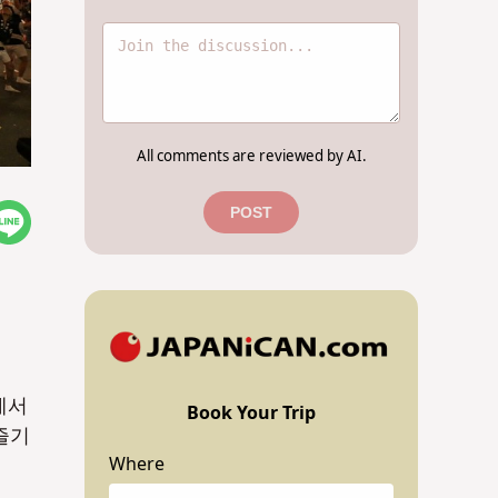
All comments are reviewed by AI.
POST
에서
Book Your Trip
즐기
Where