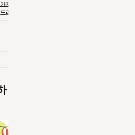
 카제노본
(
토야마
)
기시와다 단지리 마츠리
오도리
(
기후
)
지다이 마츠리
(
교토
)
하