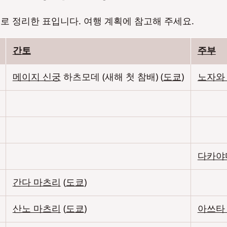
로 정리한 표입니다. 여행 계획에 참고해 주세요.
No
No
간토
주부
메이지 신궁
하츠모데 (새해 첫 참배) (
도쿄
)
노자와 
다카야
간다 마츠리
(
도쿄
)
산노 마츠리
(
도쿄
)
아쓰타