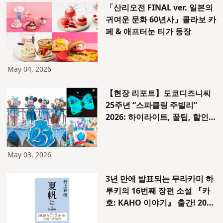
「산리오전 FINAL ver. 일본의
귀여운 문화 60년사」콜라보 카
페 & 애프터눈 티가 등장
May 04, 2026
【현장 리포트】도쿄디즈니씨
25주년 “스파클링 주빌리”
2026: 하이라이트, 꿀팁, 할인
티켓 완벽 가이드
May 03, 2026
3년 만에 발표되는 무라카미 하
루키의 16번째 장편 소설 『카
호: KAHO 이야기』 출간! 2026
년 7월 3일(금) 발매