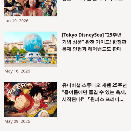
의 동료들이 친구와 자유를 위
해 온 힘을 다해 싸우는 모습을
직접 만날 수 있는 잊지 못할 여
Jun 10, 2026
름—실제 현장에서 그 감동과
흥분을 경험해 보세요!
[Tokyo DisneySea] “25주년
기념 상품” 완전 가이드! 한정판
봉제 인형과 헤어밴드도 판매
May 16, 2026
유니버설 스튜디오 재팬 25주년
“올여름에만 즐길 수 있는 축제,
시작된다!” 『원피스 프리미어
썸머 2026』 개최 결정
May 09, 2026