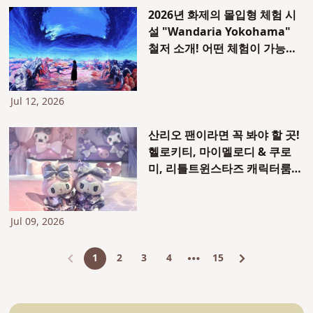
2026년 화제의 몰입형 체험 시
설 "Wandaria Yokohama"
철저 소개! 어떤 체험이 가능할
까? 카페와 샵의 하이라이트
Jul 12, 2026
산리오 팬이라면 꼭 봐야 할 곳!
헬로키티, 마이멜로디 & 쿠로
미, 리틀트윈스타즈 캐릭터룸이
도쿄에 등장!
Jul 09, 2026
1
2
3
4
15