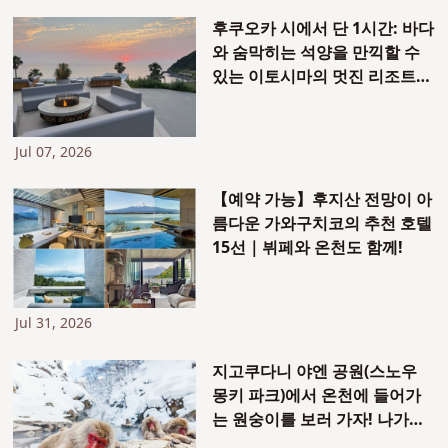
후쿠오카 시에서 단 1시간: 바다
와 숨막히는 석양을 만끽할 수
있는 이토시마의 멋진 리조트
호텔에 숙박했습니다!
Jul 07, 2026
【예약 가능】후지산 전망이 아
름다운 가와구치코의 추천 호텔
15선｜뷔페와 온천도 함께!
Jul 31, 2026
지고쿠다니 야엔 공원(스노우
몽키 파크)에서 온천에 들어가
는 원숭이를 보러 가자! 나가노
의 아름다운 겨울 풍경 가이드