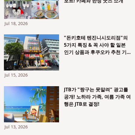
포트! 카페와 한정 굿즈 소개
Jul 18, 2026
"돈키호테 텐진니시도리점"의
5가지 특징 & 꼭 사야 할 일본
인기 상품과 후쿠오카 추천 기
념품 10가지!
Jul 15, 2026
JTB가 "짱구는 못말려" 광고를
공개! 노하라 가족, 여름 가족 여
행은 JTB로 결정!
Jul 13, 2026