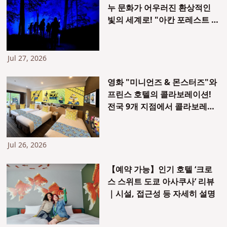
누 문화가 어우러진 환상적인
빛의 세계로! "아칸 포레스트 나
이트 워크 KAMUY LUMINA"
체험기 & 주변 절경 명소 가이
드
Jul 27, 2026
영화 "미니언즈 & 몬스터즈"와
프린스 호텔의 콜라보레이션!
전국 9개 지점에서 콜라보레이
션 룸과 한정판 스위츠 제공
Jul 26, 2026
【예약 가능】인기 호텔 ‘크로
스 스위트 도쿄 아사쿠사’ 리뷰
｜시설, 접근성 등 자세히 설명