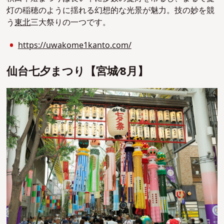
灯の稲穂のように揺れる幻想的な光景が魅力。技の妙を競
う
東北
三大祭りの一つです。
https://uwakome1kanto.com/
仙台七夕まつり【宮城∕8⽉】