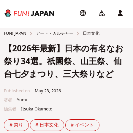
アート・カルチャー
日本文化
FUN! JAPAN
【2026年最新】⽇本の有名なお
祭り34選。祇園祭、⼭王祭、仙
台七⼣まつり、三⼤祭りなど
Published on
May 23, 2026
著者
Yumi
編集者
Itsuka Okamoto
# 祭り
# 日本文化
# イベント