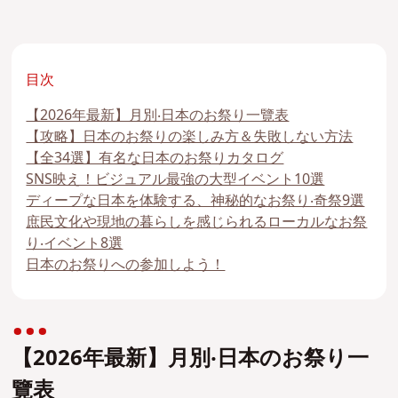
目次
【2026年最新】⽉別‧⽇本のお祭り⼀覽表
【攻略】⽇本のお祭りの楽しみ⽅＆失敗しない⽅法
【全34選】有名な⽇本のお祭りカタログ
SNS映え！ビジュアル最強の⼤型イベント10選
ディープな⽇本を体験する、神秘的なお祭り‧奇祭9選
庶⺠⽂化や現地の暮らしを感じられるローカルなお祭
り‧イベント8選
⽇本のお祭りへの参加しよう！
【2026年最新】⽉別‧⽇本のお祭り⼀
覽表