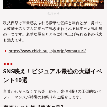
©秩父市
秩父夜祭は重量感あふれる豪華な笠鉾と屋台とが、勇壮な
太鼓囃子のリズムに乗って曳きまわされる日本三大曳山祭
の一つです。豪華な屋台とともに打ち上げられる冬の花火
も魅力です。
https://www.chichibu-jinja.or.jp/yomatsuri/
SNS映え！ビジュアル最強の⼤型イベ
ント10選
⾔葉がわからなくても楽しめる、光‧⾳‧踊りの圧倒的なパ
フォーマンスが特徴のお祭りをご紹介します。