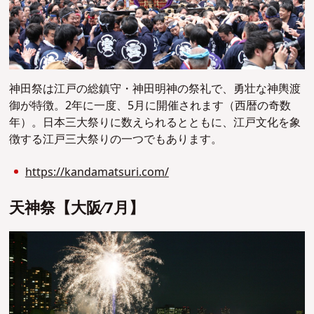
神田祭は江戸の総鎮守・神田明神の祭礼で、勇壮な神輿渡
御が特徴。2年に一度、5月に開催されます（西暦の奇数
年）。日本三大祭りに数えられるとともに、江戸文化を象
徴する江戸三大祭りの一つでもあります。
https://kandamatsuri.com/
天神祭【⼤阪∕7⽉】