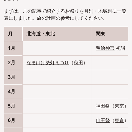
まずは、この記事で紹介するお祭りを月別・地域別に一覧
表にしました。旅の計画の参考にしてください。
月
北海道
・
東北
関東
1月
明治神宮
初詣（
2月
なまはげ柴灯まつり
（
秋田
）
3月
4月
5月
神田祭
（
東京
）
6月
山王祭
（
東京
）