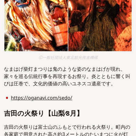
Ⓒ一般社団法人東北観光推進機構
なまはげ柴灯まつりは鬼のような姿のなまはげが現れ、
家々を巡る伝統行事を再現するお祭り。炎とともに響く叫
びは圧巻で、文化的価値の高いユネスコ遺産です。
https://oganavi.com/sedo/
吉⽥の⽕祭り【⼭梨∕8⽉】
吉⽥の⽕祭りは富士山のふもとで行われる火祭り。町内の
各家庭で用意された高さ約3メートルのたいまつに火が灯