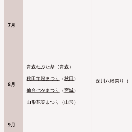
7月
青森ねぶた祭
（
青森
）
秋田竿燈まつり
（
秋田
）
深川八幡祭り
（
8月
仙台七夕まつり
（
宮城
）
山形花笠まつり
（
山形
）
9月