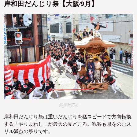
岸和⽥だんじり祭【⼤阪∕9⽉】
Ⓒ岸和田市
岸和⽥だんじり祭は重いだんじりを猛スピードで方向転換
する「やりまわし」が最大の見どころ。観客も息をのむス
リル満点の祭りです。