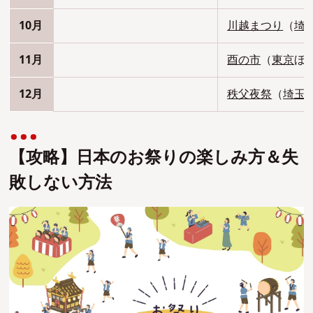
10月
川越まつり
（
埼
11月
酉の市
（
東京
ほ
12月
秩父夜祭
（
埼玉
【攻略】⽇本のお祭りの楽しみ⽅＆失
敗しない⽅法