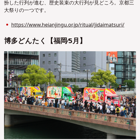
扮した行列が進む、歴史装束の大行列が見どころ。京都三
大祭りの一つです。
https://www.heianjingu.or.jp/ritual/jidaimatsuri/
博多どんたく【福岡∕5⽉】