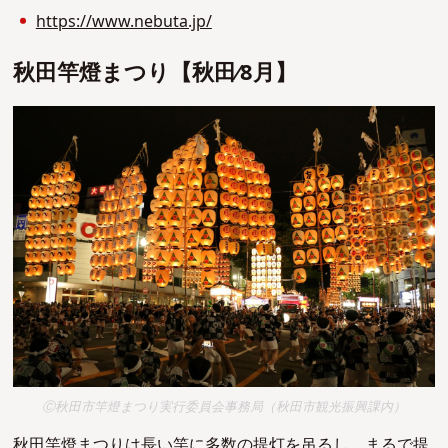
https://www.nebuta.jp/
秋⽥竿燈まつり【秋⽥∕8⽉】
Ⓒ秋田市竿燈まつり実行委員会事務局（秋田市観光振興課内）
秋⽥竿燈まつりは長い竿に多数の提灯を吊るし、まるで提