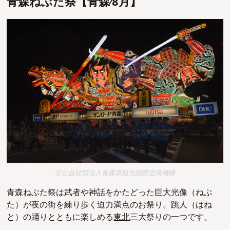
⻘森ねぶた祭【⻘森∕8⽉】
Ⓒ公益社団法人青森県観光国際交流機構
青森ねぶた祭は武者や神話をかたどった巨大光像（ねぶ
た）が夜の街を練り歩く迫力満点のお祭り。跳人（はね
と）の踊りとともに楽しめる
東北
三大祭りの一つです。