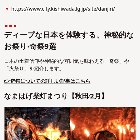
https://www.city.kishiwada.lg.jp/site/danjiri/
ディープな⽇本を体験する、神秘的な
お祭り‧奇祭9選
日本の土着信仰や神秘的な雰囲気を味わえる「奇祭」や
「火祭り」を紹介します。
👉奇祭についての詳しい記事はこちら
なまはげ柴灯まつり【秋⽥∕2⽉】