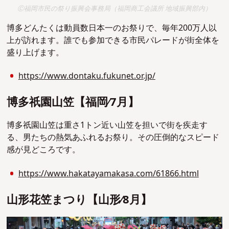
Ⓒ福岡市民の祭り振興会事務局（福岡商工会議所 地域振興部内）
博多どんたくは動員数日本一のお祭りで、毎年200万人以
上が訪れます。誰でも参加できる市民パレードが街全体を
盛り上げます。
https://www.dontaku.fukunet.or.jp/
博多祇園⼭笠【福岡∕7⽉】
博多祇園⼭笠は重さ1トン近い山笠を担いで街を疾走す
る、男たちの熱気あふれるお祭り。その圧倒的なスピード
感が見どころです。
https://www.hakatayamakasa.com/61866.html
⼭形花笠まつり【⼭形∕8⽉】