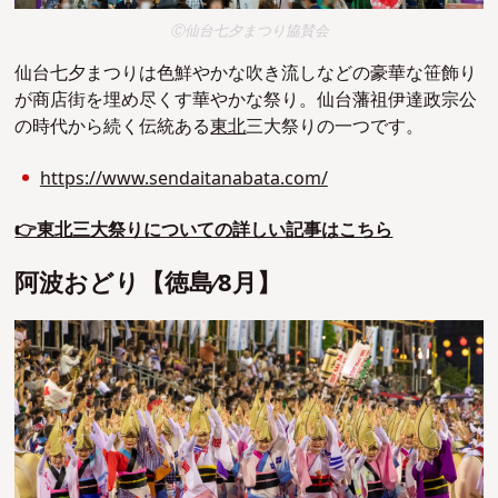
Ⓒ仙台七夕まつり協賛会
仙台七夕まつりは色鮮やかな吹き流しなどの豪華な笹飾り
が商店街を埋め尽くす華やかな祭り。仙台藩祖伊達政宗公
の時代から続く伝統ある
東北
三大祭りの一つです。
https://www.sendaitanabata.com/
👉東北三大祭りについての詳しい記事はこちら
阿波おどり【徳島∕8⽉】