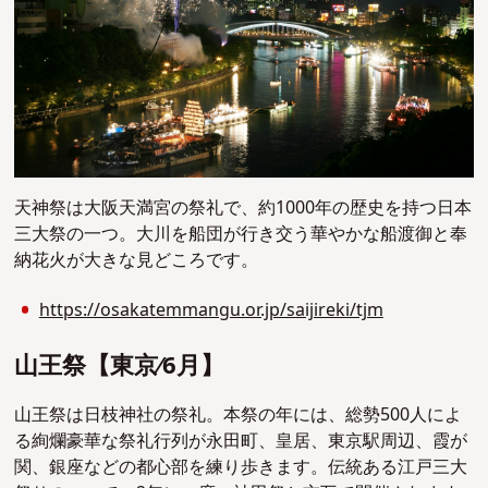
天神祭は大阪天満宮の祭礼で、約1000年の歴史を持つ日本
三大祭の一つ。大川を船団が行き交う華やかな船渡御と奉
納花火が大きな見どころです。
https://osakatemmangu.or.jp/saijireki/tjm
⼭王祭【東京∕6⽉】
山王祭は日枝神社の祭礼。本祭の年には、総勢500人によ
る絢爛豪華な祭礼行列が永田町、皇居、東京駅周辺、霞が
関、銀座などの都心部を練り歩きます。伝統ある江戸三大