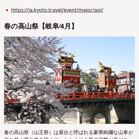
https://ja.kyoto.travel/event/major/aoi/
春の⾼⼭祭【岐⾩∕4⽉】
春の高山祭（山王祭）は屋台と呼ばれる豪華絢爛な山車が