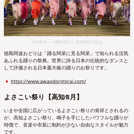
©徳島県・一般財団法人 徳島県観光協会
徳島阿波おどりは「踊る阿呆に見る阿呆」で知られる活気
あふれる踊りの祭典。世界に誇る日本の伝統的なダンスと
して評価される日本最大級の踊りのお祭りです。
https://www.awaodorimirai.com/
よさこい祭り【⾼知∕8⽉】
いまや全国に広がっているよさこい祭りの発祥とされるの
が、高知よさこい祭り。鳴子を手にしたパワフルな踊りが
特徴で、音楽や衣装に制約が少ない自由なスタイルが魅力
です。