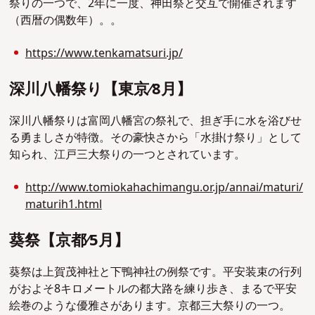
祭りの一つで、2年に一度、神田祭と交互で開催されます
（西暦の偶数年）。。
https://www.tenkamatsuri.jp/
深川⼋幡祭り【東京∕8⽉】
深川⼋幡祭りは富岡八幡宮の祭礼で、担ぎ手に水を浴びせ
る勇ましさが特徴。その豪快さから「水掛け祭り」として
知られ、江戸三大祭りの一つとされています。
http://www.tomiokahachimangu.or.jp/annai/maturi/
maturih1.html
葵祭【京都∕5⽉】
葵祭は上賀茂神社と下鴨神社の例祭です。平安装束の行列
がおよそ8キロメートルの都大路を練り歩き、まるで平安
絵巻のような優雅さがあります。京都三大祭りの一つ。