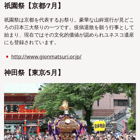
祇園祭【京都∕7⽉】
祇園祭は京都を代表するお祭り。豪華な山鉾巡行が見どこ
ろの日本三大祭りの一つです。疫病退散を願う行事として
始まり、現在ではその文化的価値が認められユネスコ遺産
にも登録されています。
http://www.gionmatsuri.or.jp/
神⽥祭【東京∕5⽉】