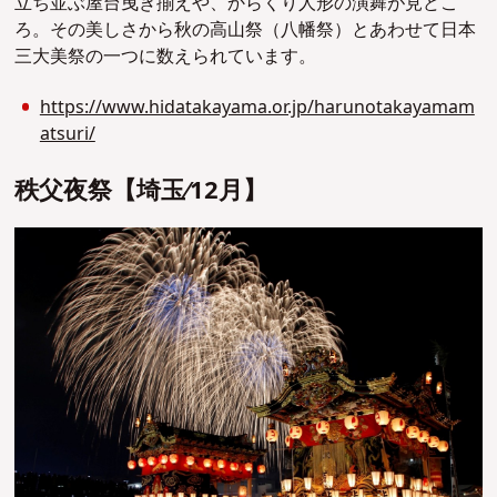
立ち並ぶ屋台曳き揃えや、からくり人形の演舞が見どこ
ろ。その美しさから秋の高山祭（八幡祭）とあわせて日本
三大美祭の一つに数えられています。
https://www.hidatakayama.or.jp/harunotakayamam
atsuri/
秩⽗夜祭【埼⽟∕12⽉】