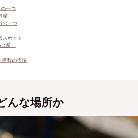
市の一つ
市場
市の一つ
気スポット
の台所」
本有数の市場
どんな場所か