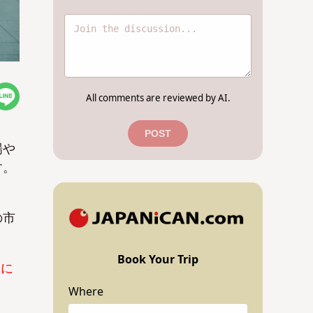
All comments are reviewed by AI.
POST
場や
す。
の市
Book Your Trip
節に
Where