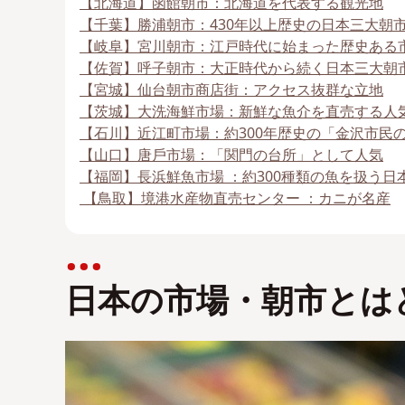
【北海道】函館朝市：北海道を代表する観光地
【千葉】勝浦朝市：430年以上歴史の日本三大朝
【岐阜】宮川朝市：江戸時代に始まった歴史ある
【佐賀】呼⼦朝市：大正時代から続く日本三大朝
【宮城】仙台朝市商店街：アクセス抜群な立地
【茨城】⼤洗海鮮市場：新鮮な魚介を直売する人
【石川】近江町市場：約300年歴史の「金沢市民
【山口】唐⼾市場：「関門の台所」として人気
【福岡】⻑浜鮮⿂市場 ：約300種類の魚を扱う日
【鳥取】境港⽔産物直売センター ：カニが名産
⽇本の市場・朝市とは