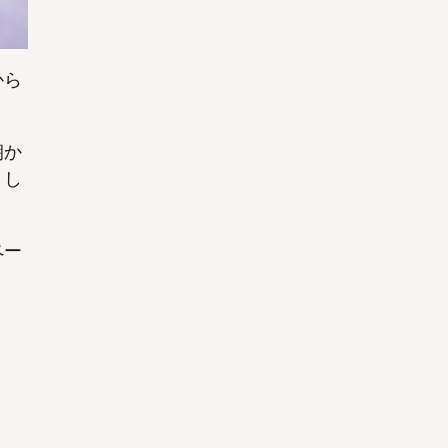
から
朝か
まし
ペー