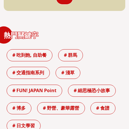
熱門關鍵字
# 吃到飽, 自助餐
# 群馬
# 交通指南系列
# 淺草
# FUN! JAPAN Point
# 細思極恐小故事
# 博多
# 野營、豪華露營
# 食譜
# 日文學習