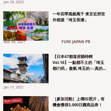
Jan 26, 2022
一年四季風貌萬千 東京近郊世
外桃源「埼玉長瀞」
FUN! JAPAN PR
Mar 09, 2021
【日本47都道府縣特輯
Vol.16】一點都不土的「埼玉
都(?)民」傲氣 埼玉的○○真的很
厲害！
Jan 17, 2021
［參加活動］上傳IG照片，有
機會獲得3,000日圓商品券！