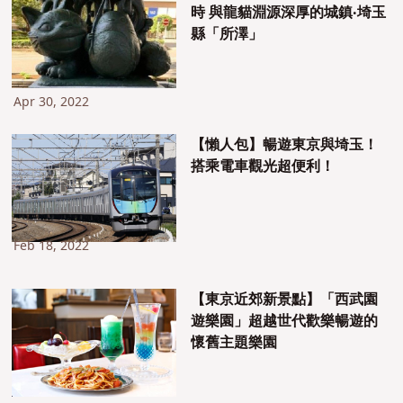
時 與龍貓淵源深厚的城鎮‧埼玉
縣「所澤」
Apr 30, 2022
【懶人包】暢遊東京與埼玉！
搭乘電車觀光超便利！
Feb 18, 2022
【東京近郊新景點】「西武園
遊樂園」超越世代歡樂暢遊的
懷舊主題樂園