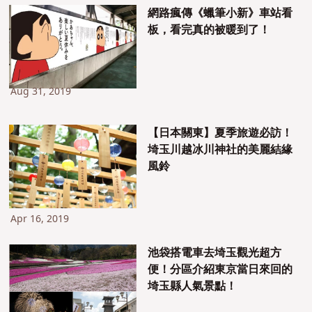
網路瘋傳《蠟筆小新》車站看
板，看完真的被暖到了！
Aug 31, 2019
【日本關東】夏季旅遊必訪！
埼玉川越冰川神社的美麗結緣
風鈴
Apr 16, 2019
池袋搭電車去埼玉觀光超方
便！分區介紹東京當日來回的
埼玉縣人氣景點！