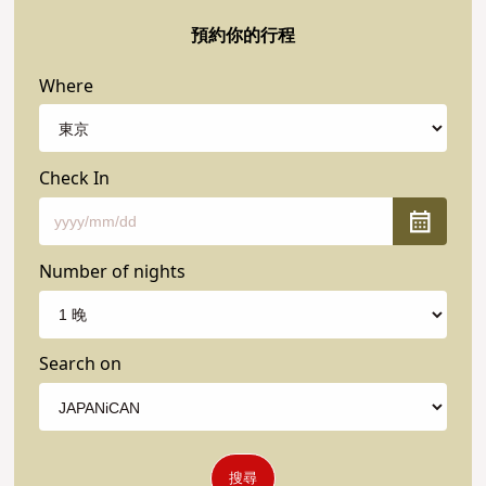
預約你的行程
Where
Check In
Number of nights
Search on
搜尋