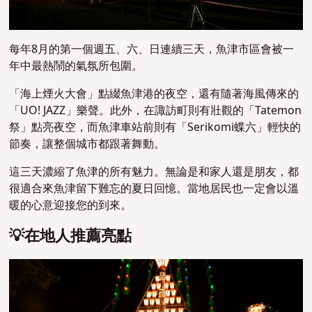
每年8月的第一個週五、六、日連續三天，魚津市區會被一
年中最熱鬧的氣氛所包圍。
「海上煙火大會」點綴魚津港的夜空，還有隨著海風傳來的
「UO! JAZZ」樂聲。此外，在諏訪町則有壯觀的「Tatemon
祭」點亮夜空，而魚津車站前則有「Serikomi蝶六」輕快的
節奏，讓整個城市都跟著舞動。
這三天濃縮了魚津的所有魅力。無論是和家人還是朋友，都
很適合來魚津留下難忘的夏日回憶。當地居民也一定會以溫
暖的心意迎接您的到來。
💡在地人推薦亮點