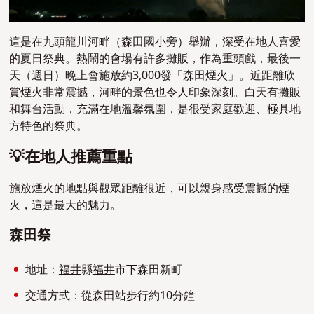
這是在九頭龍川河畔（森田國小旁）舉辦，深受在地人喜愛
的夏日祭典。熱鬧的會場有許多攤販，作為重頭戲，最後一
天（週日）晚上會施放約3,000發「森田煙火」。近距離欣
賞煙火非常震撼，河畔的景色也令人印象深刻。白天有攤販
和舞台活動，充滿在地溫馨氛圍，是很受家庭歡迎、極具地
方特色的祭典。
💡在地人推薦重點
施放煙火的地點與觀眾距離很近，可以親身感受震撼的煙
火，這是最大的魅力。
森田祭
地址：
福井
縣
福井
市下森田新町
交通方式：從森田站步行約10分鐘