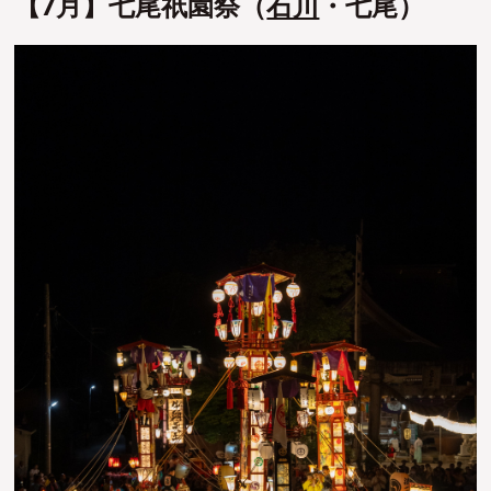
【7月】七尾祇園祭（
石川
・七尾）