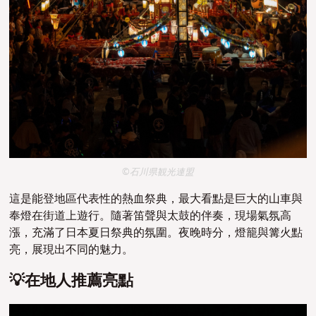
©石川県観光連盟
這是能登地區代表性的熱血祭典，最大看點是巨大的山車與
奉燈在街道上遊行。隨著笛聲與太鼓的伴奏，現場氣氛高
漲，充滿了日本夏日祭典的氛圍。夜晚時分，燈籠與篝火點
亮，展現出不同的魅力。
💡在地人推薦亮點