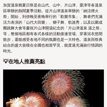
加賀溫泉鄉夏日祭是在山代、山中、片山津、粟津等各溫泉
區舉辦的熱鬧夏季活動。從片山津溫泉舉辦的「納涼煙火
祭」開始，到傍晚至夜晚舉行的「歡樂市集」、舞者們充滿
活力表演的「山代大田樂」、獅子舞、歌謠秀，以及以圍成
圈跳舞大會等慶祝片山津開湯紀念的「片山津溫泉 湯之祭」
等，整個地區都有各式各樣的活動接連登場。穿著浴衣悠閒
散步，還能感受各地不同的氛圍也是一大特色。溫泉與祭典
結合的盛大規模在全國也相當罕見，能度過充滿旅行情調的
時光。
💡在地人推薦亮點