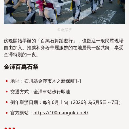
©金澤市
傍晚開始舉辦的「百萬石舞蹈
遊行
」
，也歡迎一般民眾現場
自由加入。
推薦和穿著華麗服飾的在地居民一起共舞，享受
金澤特別的一夜。
金澤百萬石祭
地址：
石川
縣金澤市木之新保町1-1
交通方式：金澤車站步行即達
例年舉辦日期：每年6月上旬（2026年為6月5日～7日）
官方網站：
https://100mangoku.net/