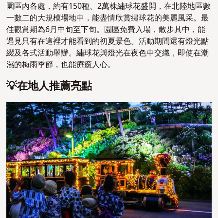
園區內各處，約有150種、2萬株繡球花盛開，在北陸地區數
一數二的大規模場地中，能盡情欣賞繡球花的美麗風采。最
佳觀賞期為6月中旬至下旬。園區免費入場，散步其中，能
遇見只有在這裡才能看到的初夏景色。活動期間還有燈光點
綴及各式活動舉辦。繡球花與燈光在夜色中交織，即使在潮
濕的梅雨季節，也能療癒人心。
💡在地人推薦亮點