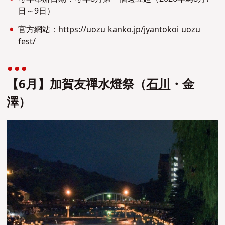
日～9日）
官方網站：
https://uozu-kanko.jp/jyantokoi-uozu-
fest/
【6月】加賀友禪水燈祭（
石川
・金
澤）