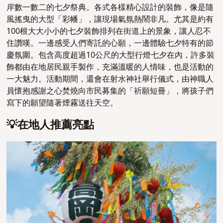
岸數一數二的七夕祭典。各式各樣精心設計的裝飾，像是隨
風搖曳的大型「彩幡」，讓現場氣氛熱鬧非凡。尤其是約有
100根大大小小的七夕裝飾排列在街道上的景象，讓人忍不
住讚嘆。一邊感受人們寄託的心願，一邊體驗七夕特有的節
慶氛圍。包含高度超過10公尺的大型行燈七夕在內，許多裝
飾都由在地居民親手製作，充滿溫暖的人情味，也是活動的
一大魅力。活動期間，還會在射水神社舉行儀式，由神職人
員懷抱感謝之心焚燒向市民募集的「祈願短冊」，將孩子們
寫下的願望隨著煙霧送往天空。
💡在地人推薦亮點