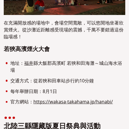
在充滿開放感的場地中，會場空間寬敞，可以悠閒地坐著欣
賞煙火。從沙灘近距離感受現場的震撼，千萬不要錯過這份
臨場感！
若狹高濱煙火大會
地址：
福井
縣大飯郡高濱町 若狹和田海灘～城山海水浴
場
交通方式：從若狹和田車站步行約10分鐘
每年舉辦日期：8月1日
官方網站：
https://wakasa-takahama.jp/hanabi/
北陸三縣隱藏版夏日祭典與活動