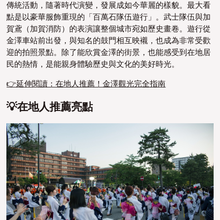
傳統活動，隨著時代演變，發展成如今華麗的樣貌。最大看
點是以豪華服飾重現的「百萬石
隊伍
遊行」。武士隊伍與加
賀鳶（
加賀消防
）的表演讓整個城市宛如歷史畫卷。
遊行從
金澤車站前出發，與知名的鼓門相互映襯，也成為非常受歡
迎的拍照景點。
除了能欣賞金澤的街景，也能感受到在地居
民的熱情，是能親身體驗歷史與文化的美好時光。
👉延伸閱讀：在地人推薦！金澤觀光完全指南
💡在地人推薦亮點