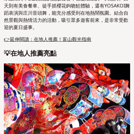
天則有美食餐車、徒手抓櫻花鉤吻鮭體驗，還有YOSAKOI舞
蹈表演與庄川音頭舞，能充分感受到在地熱鬧氛圍。結合自
然景觀與熱情活力的活動，吸引眾多遊客前來，是非常受歡
迎的夏日盛事。
👉延伸閱讀：在地人推薦！富山觀光指南
💡在地人推薦亮點