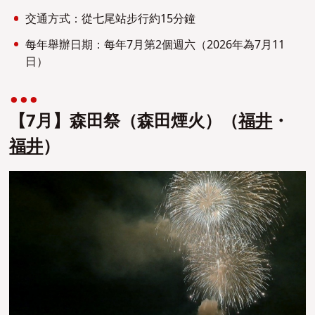
交通方式：從七尾站步行約15分鐘
每年舉辦日期：每年7月第2個週六（2026年為7月11
日）
【7月】森田祭（森田煙火）（
福井
・
福井
）