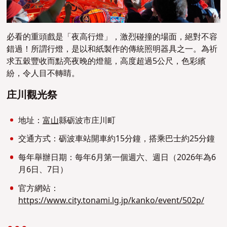
必看的重頭戲是「夜高行燈」，激烈碰撞的場面，絕對不容
錯過！所謂行燈，是以和紙製作的傳統照明器具之一。為祈
求五穀豐收而點亮夜晚的燈籠，高度超過5公尺，色彩繽
紛，令人目不轉睛。
庄川觀光祭
地址：
富山
縣砺波市庄川町
交通方式：砺波車站開車約15分鐘，搭乘巴士約25分鐘
每年舉辦日期：每年6月第一個週六、週日（2026年為6
月6日、7日）
官方網站：
https://www.city.tonami.lg.jp/kanko/event/502p/