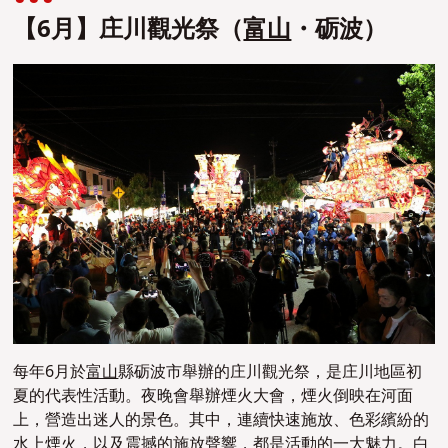
【6月】庄川觀光祭（
富山
・砺波）
每年6月於
富山
縣砺波市舉辦的庄川觀光祭，是庄川地區初
夏的代表性活動。夜晚會舉辦煙火大會，煙火倒映在河面
上，營造出迷人的景色。其中，連續快速施放、色彩繽紛的
水上煙火，以及震撼的施放聲響，都是活動的一大魅力。白