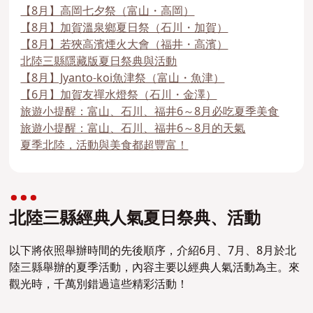
【8月】高岡七夕祭（富山・高岡）
【8月】加賀溫泉鄉夏日祭（石川・加賀）
【8月】若狹高濱煙火大會（福井・高濱）
北陸三縣隱藏版夏日祭典與活動
【8月】Jyanto-koi魚津祭（富山・魚津）
【6月】加賀友禪水燈祭（石川・金澤）
旅遊小提醒：富山、石川、福井6～8月必吃夏季美食
旅遊小提醒：富山、石川、福井6～8月的天氣
夏季北陸，活動與美食都超豐富！
北陸三縣經典人氣夏日祭典、活動
以下將依照舉辦時間的先後順序，介紹6月、7月、8月於北
陸三縣舉辦的夏季活動，內容主要以經典人氣活動為主。來
觀光時，千萬別錯過這些精彩活動！