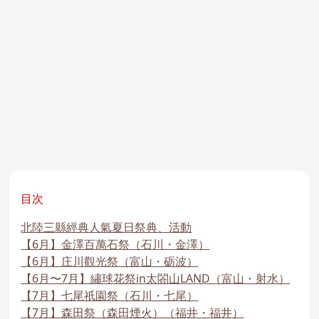
目次
北陸三縣經典人氣夏日祭典、活動
【6月】金澤百萬石祭（石川・金澤）
【6月】庄川觀光祭（富山・砺波）
【6月〜7月】繡球花祭in太閤山LAND（富山・射水）
【7月】七尾祇園祭（石川・七尾）
【7月】森田祭（森田煙火）（福井・福井）