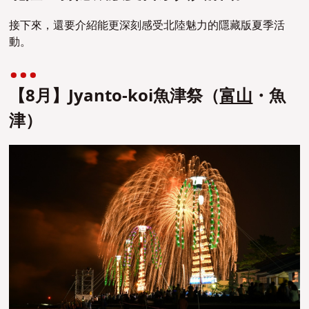
接下來，還要介紹能更深刻感受北陸魅力的隱藏版夏季活
動。
【8月】Jyanto-koi魚津祭（
富山
・魚
津）