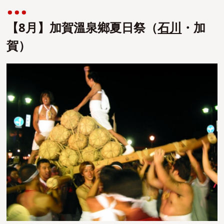
【8月】加賀溫泉鄉夏日祭（
石川
・加
賀）