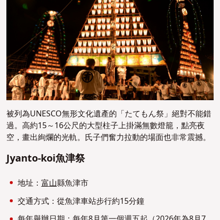
被列為UNESCO無形文化遺產的「たてもん祭」絕對不能錯
過。高約15～16公尺的大型柱子上掛滿無數燈籠，點亮夜
空，畫出絢爛的光軌。氏子們奮力拉動的場面也非常震撼。
Jyanto-koi魚津祭
地址：
富山
縣魚津市
交通方式：從魚津車站步行約15分鐘
每年舉辦日期：每年8月第一個週五起（2026年為8月7