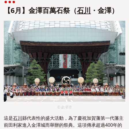
【6月】金澤百萬石祭（
石川
・金澤）
©金澤市
這是
石川
縣代表性的盛大活動，為了慶祝加賀藩第一代藩主
前田利家進入金澤城而舉辦的祭典。這項傳承超過400年的