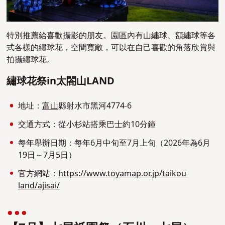
特別推薦給喜歡攝影的朋友。園區內有山繡球、額繡球等各
式各樣的繡球花，空間寬敞，可以在自己喜歡的角落欣賞與
拍攝繡球花。
繡球花祭in太閤山LAND
地址：
富山
縣射水市黑河4774-6
交通方式：從小杉站搭乘巴士約10分鐘
每年舉辦日期：每年6月中旬至7月上旬（2026年為6月
19日～7月5日）
官方網站：
https://www.toyamap.or.jp/taikou-
land/ajisai/