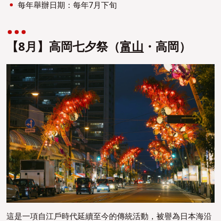
每年舉辦日期：每年7月下旬
【8月】高岡七夕祭（
富山
・高岡）
這是一項自江戶時代延續至今的傳統活動，被譽為日本海沿