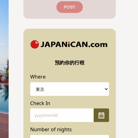
POST
預約你的行程
Where
Check In
Number of nights