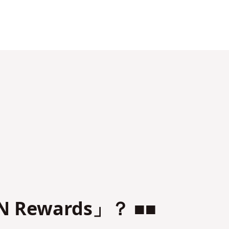
N Rewards」？ ■■