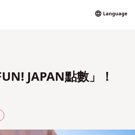
Language
N! JAPAN點數」！