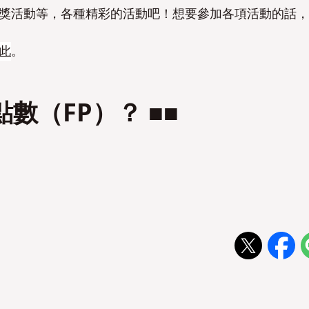
旅遊贈獎活動等，各種精彩的活動吧！想要參加各項活動的話
否
否
此
。
N點數（FP）？ ■■