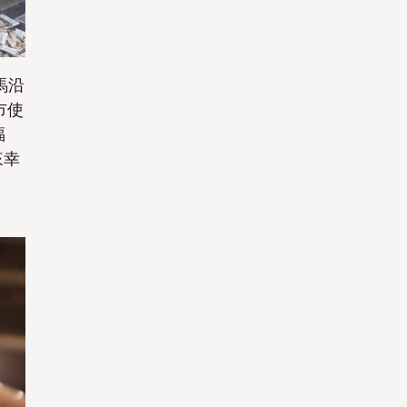
是
是
馬沿
市使
福
來幸