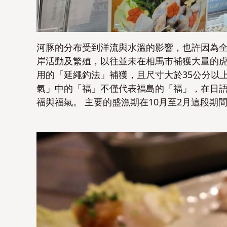
河豚的分布受到洋流與水溫的影響，也許因為全
岸活動及繁殖，以往並未在相馬市補獲大量的虎
用的「延繩釣法」補獲，且尺寸大於35公分以
氣」中的「福」不僅代表福島的「福」，在日
福與福氣。 主要的盛漁期在10月至2月這段期