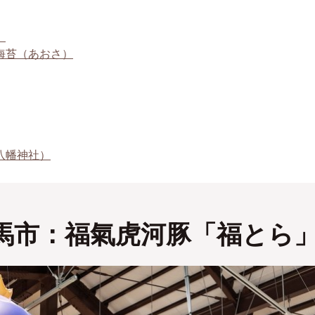
」
海苔（あおさ）
八幡神社）
馬市：福氣虎河豚「福とら