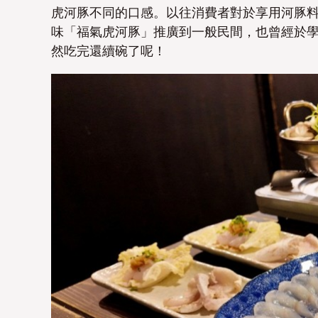
虎河豚不同的口感。以往消費者對於享用河豚
味「福氣虎河豚」推廣到一般民間，也曾經於
然吃完還續碗了呢！