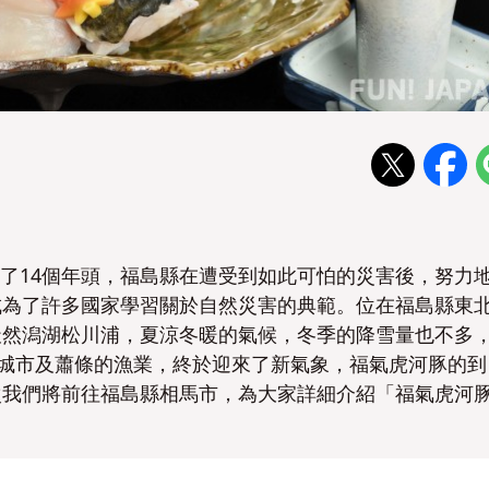
經過了14個年頭，福島縣在遭受到如此可怕的災害後，努力
成為了許多國家學習關於自然災害的典範。位在福島縣東
天然潟湖松川浦，夏涼冬暖的氣候，冬季的降雪量也不多
的城市及蕭條的漁業，終於迎來了新氣象，福氣虎河豚的到
次我們將前往福島縣相馬市，為大家詳細介紹「福氣虎河