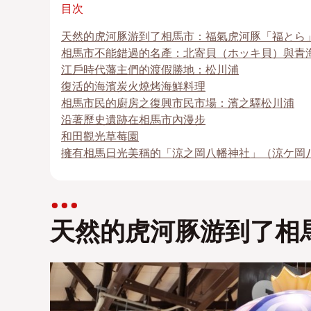
目次
天然的虎河豚游到了相馬市：福氣虎河豚「福とら
相馬市不能錯過的名產：北寄貝（ホッキ貝）與青
江戶時代藩主們的渡假勝地：松川浦
復活的海濱炭火燒烤海鮮料理
相馬市民的廚房之復興市民市場：濱之驛松川浦
沿著歷史遺跡在相馬市內漫步
和田觀光草莓園
擁有相馬日光美稱的「涼之岡八幡神社」（涼ケ岡
天然的虎河豚游到了相