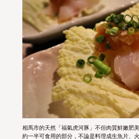
相馬市的天然「福氣虎河豚」不但肉質鮮嫩肥
約一半可食用的部分，不論是料理成生魚片、