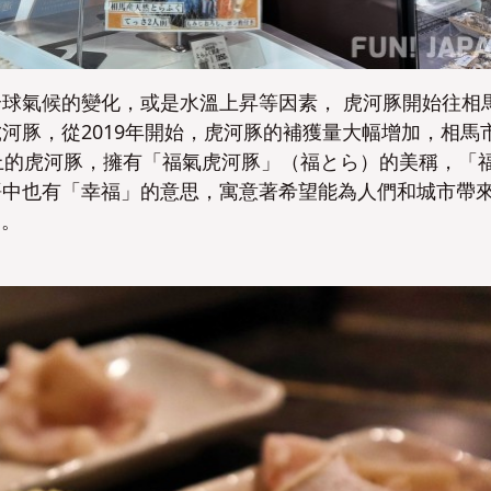
否
否
球氣候的變化，或是水溫上昇等因素， 虎河豚開始往相
河豚，從2019年開始，虎河豚的補獲量大幅增加，相馬
上的虎河豚，擁有「福氣虎河豚」（福とら）的美稱，「
語中也有「幸福」的意思，寓意著希望能為人們和城市帶
間。