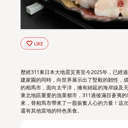
LIKE
歷經311東日本大地震災害至今2025年，已
建家園的同時，向世界展示出了堅毅的韌性，
的相馬市，面向太平洋，擁有綿延的海岸線及
東北地區重要的漁業都市，311過後滿目蒼夷
來，替相馬市帶來了一股振奮人心的力量！這
還有其他當地的特色美食。