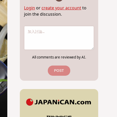
Login
or
create your account
to
join the discussion.
All comments are reviewed by AI.
POST