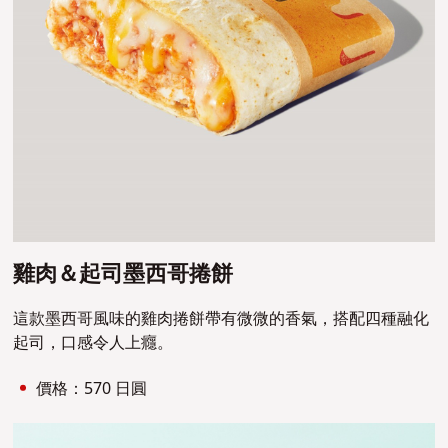
雞肉＆起司墨西哥捲餅
這款墨西哥風味的雞肉捲餅帶有微微的香氣，搭配四種融化
起司，口感令人上癮。
價格：570 日圓