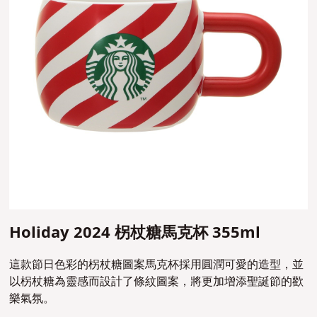
Holiday 2024 柺杖糖馬克杯 355ml
這款節日色彩的柺杖糖圖案馬克杯採用圓潤可愛的造型，並
以柺杖糖為靈感而設計了條紋圖案，將更加增添聖誕節的歡
樂氣氛。