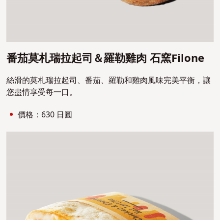
番茄莫札瑞拉起司＆羅勒雞肉 石窯Filone
絲滑的莫札瑞拉起司、番茄、羅勒和雞肉風味完美平衡，讓
您盡情享受每一口。
價格：630 日圓