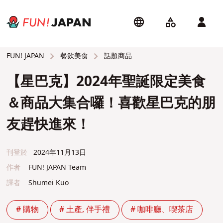
餐飲美食
話題商品
FUN! JAPAN
【星巴克】2024年聖誕限定美食
＆商品大集合囉！喜歡星巴克的朋
友趕快進來！
刊登於
2024年11月13日
作者
FUN! JAPAN Team
譯者
Shumei Kuo
# 購物
# 土產, 伴手禮
# 咖啡廳、喫茶店