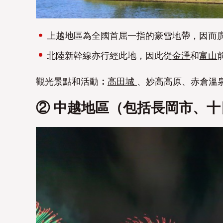
上越地區為全國首屈一指的豪雪地帶，因而
北陸新幹線亦行經此地，因此從
金澤
和
富山
觀光景點和活動
：
高田城
、妙高高原、赤倉溫
② 中越地區（包括長岡市、