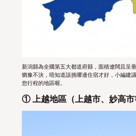
新潟縣為全國第五大都道府縣，面積遼闊且呈
猶豫不決，唔知道該挑哪邊住宿才好，小編建
您行程的地區喔。
① 上越地區（上越市、妙高市