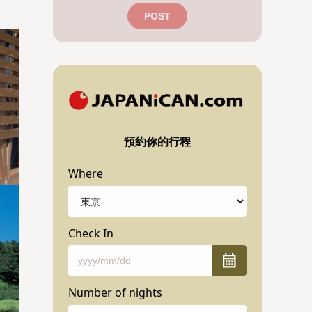
POST
預約你的行程
Where
Check In
Number of nights