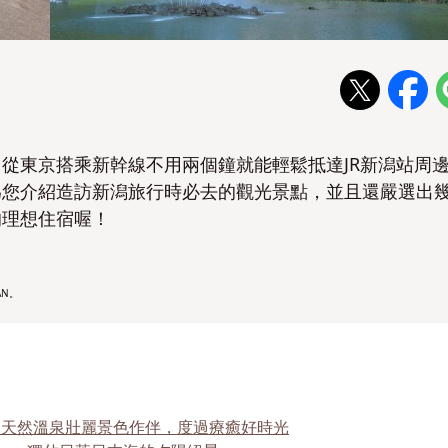
從東京搭乘新幹線不用兩個鐘就能輕鬆抵達JR新潟站周
為您介紹造訪新潟旅行時必去的觀光景點，並且還嚴選出
的理想住宿喔
！
AN。
nnex」天然溫泉壯麗景色作伴，度過療癒好時光