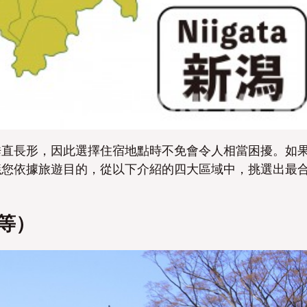
否
否
垂直長形，因此選擇住宿地點時不免會令人相當困擾。如
議您依據旅遊目的，從以下介紹的四大區域中，挑選出最
等）