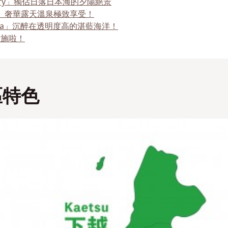
Story」獨佔日落日本海的夕陽絕景
otel」奢華露天溫泉極致享受！
ashima」沉醉在透明度高的湛藍海洋！
設施啦！
區特色