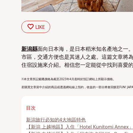
LIKE
新潟縣
面向日本海，是日本稻米知名產地之一。
市區，交通方便也是其迷人之處
。這篇
文章將
住宿設施來介紹。相信您一定能從中找到喜愛
※本文章所記載嘅價格為截至2023年4月底時於預訂網站上所顯示價格。
若購買文章當中介紹的商品或透過網站線上預約，收益的一部分將會回饋至FUN! JAP
目次
新潟旅行必知的4大地區特色
【新潟 上越地區】入住「Hotel Kunitomi A