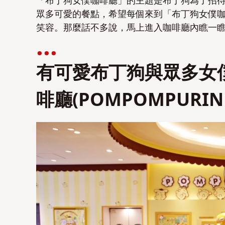
「布丁狗女僕咖啡廳」的主題是布丁狗為了招
眾多可愛的餐點，希望每個來到「布丁狗女僕咖啡廳(
笑容。那麼話不多說，馬上進入咖啡廳內瞧一
有可愛布丁狗與眾多女
啡廳(POMPOMPURIN 