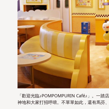
「歡迎光臨♪POMPOMPURIN Café♪」
神地和大家打招呼唷。不單單如此，還有馬芬