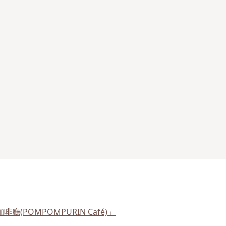
POMPOMPURIN Café)」