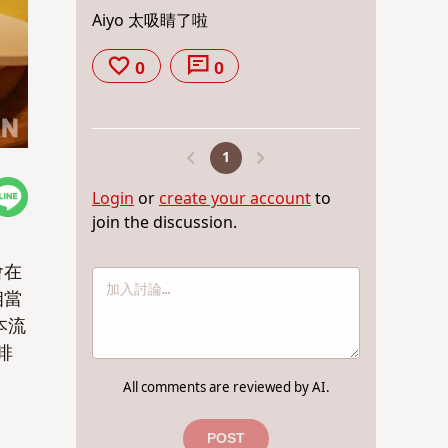
Aiyo 太吸睛了啦
0
0
1
Login
or
create your account
to
join the discussion.
會在
相當
本流
啡
All comments are reviewed by AI.
POST