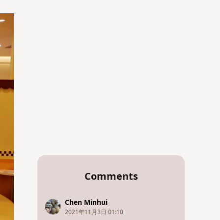
Comments
Chen Minhui
2021年11月3日 01:10