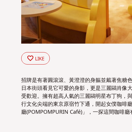
LIKE
招牌是有著圓滾滾、黃澄澄的身軀並戴著焦糖
日本街頭看見它可愛的身影，更是三麗鷗肖像
受歡迎。擁有超高人氣的三麗鷗明星布丁狗，與秋葉
行文化尖端的東京原宿竹下通，開起女僕咖啡廳！
廳(POMPOMPURIN Café)」，一探這間