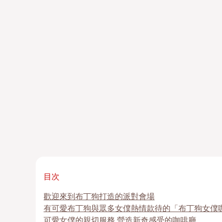
目次
歡迎來到布丁狗打造的派對會場
有可愛布丁狗與眾多女僕熱情款待的「布丁狗女僕咖啡廳(
可愛女僕的親切服務 營造新奇感受的咖啡廳