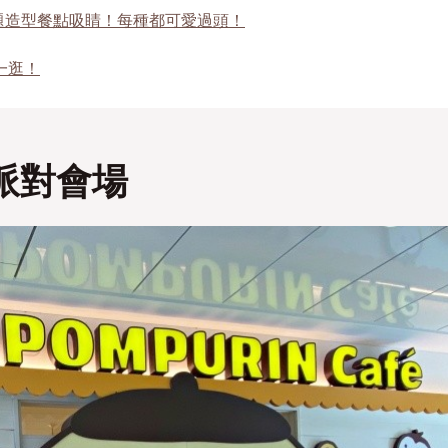
)」主題造型餐點吸睛！每種都可愛過頭！
一逛！
派對會場