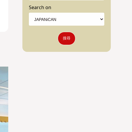
Search on
搜尋