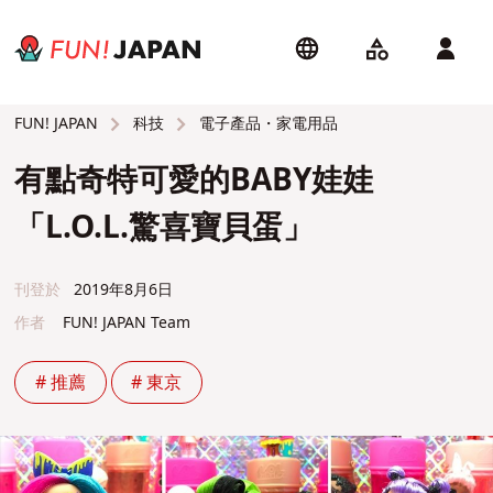
科技
電子產品・家電用品
FUN! JAPAN
有點奇特可愛的BABY娃娃
「L.O.L.驚喜寶貝蛋」
刊登於
2019年8月6日
作者
FUN! JAPAN Team
# 推薦
# 東京