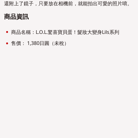
還附上了鏡子，只要放在相機前，就能拍出可愛的照片唷。
商品資訊
商品名稱：L.O.L.驚喜寶貝蛋！髮妝大變身Lils系列
售價： 1,380日圓（未稅）