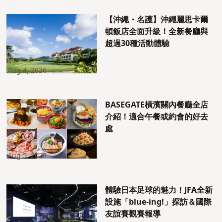
【沖繩・名護】沖繩麗思卡爾
頓飯店全面升級！全新餐廳與
超過30種活動體驗
Aug 4, 2026
BASEGATE橫濱關內餐廳全店
介紹！適合午餐或約會的好去
處
Aug 5, 2026
體驗日本足球的魅力！JFA全新
設施「blue-ing!」探訪＆國際
友誼賽觀賽報導