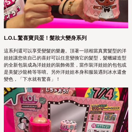
L.O.L.驚喜寶貝蛋！髮妝大變身系列
這系列還可以享受變髮的樂趣。頂著一頭相當真實髮型的洋
娃娃讓您依自己的喜好可以任意變換它的髮型，髮蠟罐造型
的全新包裝成為洋娃娃的裝飾佈景，當作裝洋娃娃的包包或
是美髮沙龍椅等等唷。另外洋娃娃本身和服裝遇到冰水還會
變色，「下水就有驚喜」！