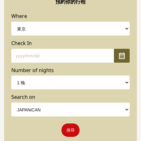
預約你的行程
Where
Check In
Number of nights
Search on
搜尋