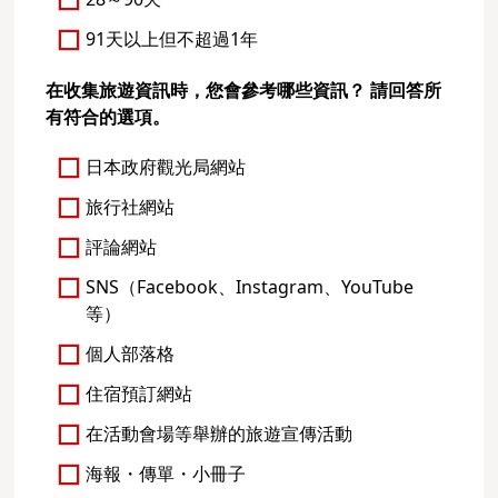
91天以上但不超過1年
在收集旅遊資訊時，您會參考哪些資訊？ 請回答所
有符合的選項。
日本政府觀光局網站
旅行社網站
評論網站
SNS（Facebook、Instagram、YouTube
等）
個人部落格
住宿預訂網站
在活動會場等舉辦的旅遊宣傳活動
海報・傳單・小冊子