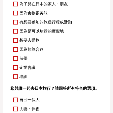
為了見在日本的家人・朋友
因為食物很美味
有想要參加的旅遊行程或活動
因為是可以放鬆的度假地
想要去購物
因為預算合適
留學
企業會議
培訓
您與誰一起去日本旅行？請回答所有符合的選項。
自己一個人
夫妻・伴侶