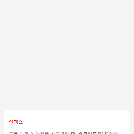
인덱스
도쿄 다음 여행지를 찾고 있다면, 호쿠리쿠로! 도야마,