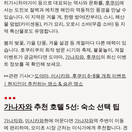
히가시차야가이 등으로 대표되는 역사와 문화를,
후쿠이
에
서는 도진보 절벽과 에치젠 해안의 역동적인 풍경을 만날 수
있습니다. 이 지역은 겨울 게, 한랭 방어(칸부리), 스시, 해산
물 덮밥(카이센동), 카가 요리, 오로시 소바(무즙 소바) 등 지
역 특산물로도 유명합니다.
봄의 벚꽃, 가을 단풍, 겨울 설경 등 계절마다 다른 매력이 있
습니다. 호쿠리쿠의 최적 방문 시기와 축제, 불꽃놀이, 계절
이벤트가 궁금하다면 도야마,
가나자와
,
후쿠이
의 최신 이벤
트 정보를 꼭 확인해 보세요.
👀관련 기사👉
도야마, 이시카와, 후쿠이 6~8월 개최 이벤트
| 현지인이 추천하는 명소 & 숨은 명소
가나자와
추천 호텔 5선: 숙소 선택 팁
가나자와
,
이시카와
현에 머문다면
가나자와
역 주변이 이동
에 편리하며, 오미초 시장 근처는 미식가에게 추천합니다. 겐