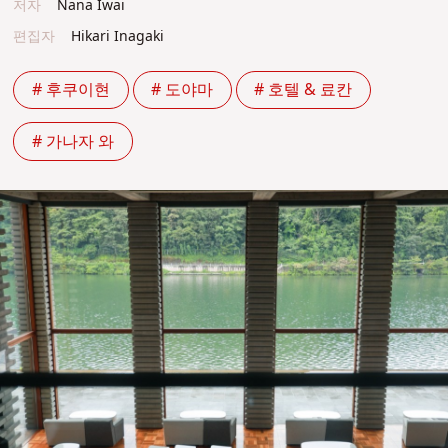
저자
Nana Iwai
편집자
Hikari Inagaki
# 후쿠이현
# 도야마
# 호텔 & 료칸
# 가나자 와