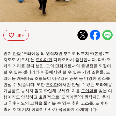
LIKE
인기
만화
'도라에몽'의 원작자인 후지코 F. 후지오(본명: 후
지모토 히로시)는
도야마현
다카오카시 출신입니다. 다카오
카의 거리를 걷다 보면, 그의
만화
가로서의 출발점을 되짚어
볼 수 있는 갤러리와 이곳에서만 볼 수 있는 기념 조형물, 도
라에몽
캐릭터들
조형물이 어우러진 공원 등 다양한 명소를
만날 수 있습니다.
또한
도야마
에서만 만날 수 있는 도라에몽
기념품도 놓치지 말고 확인해 보세요. 처음
도야마
를 찾는 여
행이라도 안심하고 효율적으로 '도라에몽'의 원작자인 후지
코 F. 후지오의 고향을 둘러볼 수 있는 추천 코스를,
도야마
출신 취재 기자 이와이 나나가 꼼꼼하게 소개합니다.