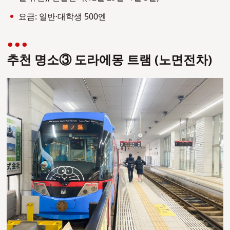
요금: 일반·대학생 500엔
추천 명소③ 도라에몽 트램 (노면전차)