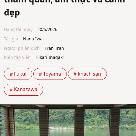
đẹp
Đăng tải ngày
20/5/2026
Tác giả
Nana Iwai
Người phiên dịch
Tran Tran
biên tập viên
Hikari Inagaki
# Fukui
# Toyama
# khách sạn
# Kanazawa