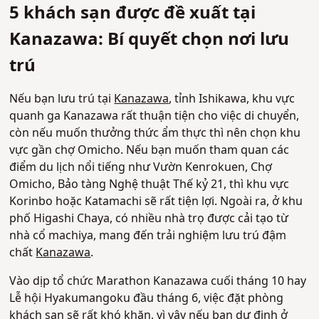
5 khách sạn được đề xuất tại
Kanazawa: Bí quyết chọn nơi lưu
trú
Nếu bạn lưu trú tại
Kanazawa
, tỉnh Ishikawa, khu vực
quanh ga Kanazawa rất thuận tiện cho việc di chuyển,
còn nếu muốn thưởng thức ẩm thực thì nên chọn khu
vực gần chợ Omicho. Nếu bạn muốn tham quan các
điểm du lịch nổi tiếng như Vườn Kenrokuen, Chợ
Omicho, Bảo tàng Nghệ thuật Thế kỷ 21, thì khu vực
Korinbo hoặc Katamachi sẽ rất tiện lợi. Ngoài ra, ở khu
phố Higashi Chaya, có nhiều nhà trọ được cải tạo từ
nhà cổ machiya, mang đến trải nghiệm lưu trú đậm
chất
Kanazawa
.
Vào dịp tổ chức Marathon Kanazawa cuối tháng 10 hay
Lễ hội Hyakumangoku đầu tháng 6, việc đặt phòng
khách sạn sẽ rất khó khăn, vì vậy nếu bạn dự định ở