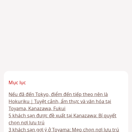
Mục lục
Nếu đã đến Tokyo, điểm đến tiếp theo nên là
Hokuriku｜Tuyệt cảnh, ẩm thực và văn hóa tại
Toyama, Kanazawa, Fukui
5 khách sạn được đề xuất tại Kanazawa: Bí quyết
chọn nơi lưu trú
3 khách sạn gợi ý ở Toyama: Mẹo chọn nơi lưu trú