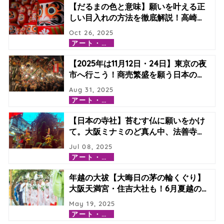
【だるまの色と意味】願いを叶える正
しい目入れの方法を徹底解説！高崎
…
Oct 26, 2025
ア
ート・カルチャー
【2025年は11月12日・24日】東京の夜
市へ行こう！商売繁盛を願う日本の
…
Aug 31, 2025
ア
ート・カルチャー
【日本の寺社】苔むす仏に願いをかけ
て。大阪ミナミのど真ん中、法善寺
…
Jul 08, 2025
ア
ート・カルチャー
年越の大祓【大晦日の茅の輪くぐり】
大阪天満宮・住吉大社も！6月夏越の
…
May 19, 2025
ア
ート・カルチャー