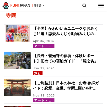
FUN!
JAPAN
日本語
寺院
【全国】かわいい＆ユニークなおみく
じ14選！恋愛みくじや動物みくじの
…
Apr 06, 2026
ア
ート・カルチャー
【長野・善光寺の宿坊・体験レポー
ト】初めての宿泊ガイド！「淵之坊」
…
Jan 29, 2026
旅行
【ご利益別】日本の神社・お寺 参拝ガ
イド：恋愛、金運、学問...願いを叶
…
Nov 18, 2025
ア
ート・カルチャー