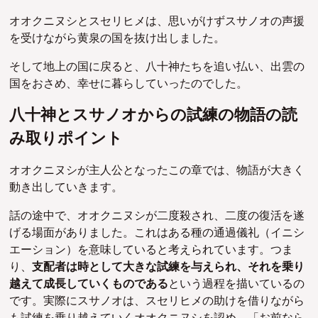
オオクニヌシとスセリヒメは、思いがけずスサノオの声援
を受けながら黄泉の国を抜け出しました。
そして地上の国に戻ると、八十神たちを追い払い、出雲の
国をおさめ、幸せに暮らしていったのでした。
八十神とスサノオからの試練の物語の読
み取りポイント
オオクニヌシが主人公となったこの章では、物語が大きく
動き出していきます。
話の途中で、オオクニヌシが二度殺され、二度の復活を遂
げる場面がありました。これはある種の通過儀礼（イニシ
エーション）を意味していると考えられています。つま
り、
支配者は時として大きな試練を与えられ、それを乗り
越えて成長していくものである
という過程を描いているの
です。実際にスサノオは、スセリヒメの助けを借りながら
も試練を乗り越えていくオオクニヌシを認め、「お前なら