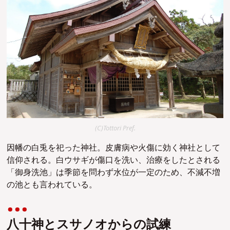
(C)Tottori Pref.
因幡の白兎を祀った神社。皮膚病や火傷に効く神社として
信仰される。白ウサギが傷口を洗い、治療をしたとされる
「御身洗池」は季節を問わず水位が一定のため、不減不増
の池とも言われている。
八十神とスサノオからの試練