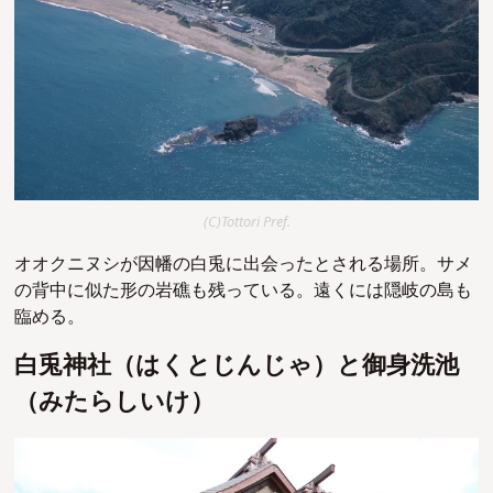
(C)Tottori Pref.
オオクニヌシが因幡の白兎に出会ったとされる場所。サメ
の背中に似た形の岩礁も残っている。遠くには隠岐の島も
臨める。
白兎神社（はくとじんじゃ）と御身洗池
（みたらしいけ）