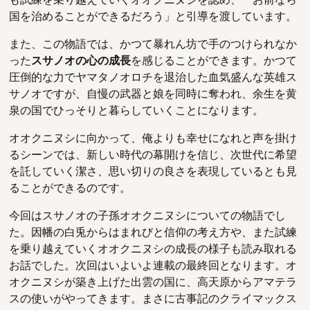
国を治めることができるだろう」と引導を渡しています。
また、この物語では、かつて暴れん坊で手のつけられなか
った
スサノオの心の成長
を感じることができます。かつて
圧倒的な力でヤマタノオロチを退治した血気盛んな英雄ス
サノオですが、自慢の武器と娘を同時に奪われ、余生を黄
泉の国でひっそりと暮らしていくことになります。
オオクニヌシに向かって、俺よりも幸せになれと声を掛け
るシーンでは、新しい時代の幕開けを信じ、次世代に希望
を託していく潔さ、思い切りの良さを表現しているとも見
ることができるのです。
今回はスサノオの子孫オオクニヌシについての物語でし
た。因幡の白兎からはまれびと信仰の考え方や、また試練
を乗り越えていくオオクニヌシの成長の様子も読み取れる
お話でした。次回はいよいよ連載の最終回となります。オ
オクニヌシが築き上げた出雲の国に、高天原からアマテラ
スの使いがやってきます。まさに古事記のクライマックス