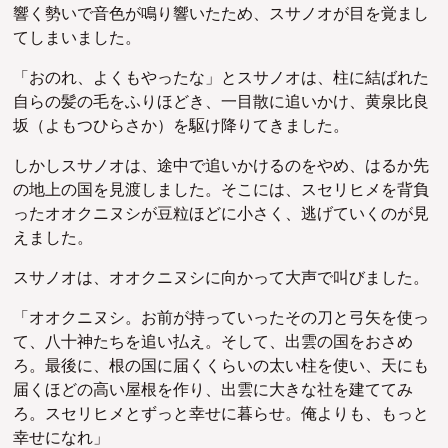
響く勢いで音色が鳴り響いたため、スサノオが目を覚まし
てしまいました。
「おのれ、よくもやったな」
とスサノオは、柱に結ばれた
自らの髪の毛をふりほどき、一目散に追いかけ、黄泉比良
坂（よもつひらさか）を駆け降りてきました。
しかしスサノオは、途中で追いかけるのをやめ、はるか先
の地上の国を見渡しました。そこには、スセリヒメを背負
ったオオクニヌシが豆粒ほどに小さく、逃げていくのが見
えました。
スサノオは、オオクニヌシに向かって大声で叫びました。
「オオクニヌシ。お前が持っていったその刀と弓矢を使っ
て、八十神たちを追い払え。そして、出雲の国をおさめ
ろ。最後に、根の国に届くくらいの太い柱を使い、天にも
届くほどの高い屋根を作り、出雲に大きな社を建ててみ
ろ。スセリヒメとずっと幸せに暮らせ。俺よりも、もっと
幸せになれ」