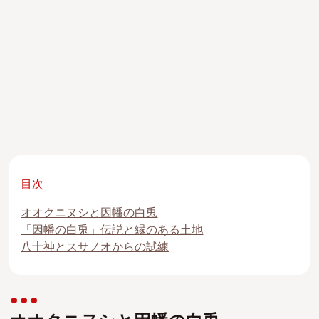
目次
オオクニヌシと因幡の白兎
「因幡の白兎」伝説と縁のある土地
八十神とスサノオからの試練