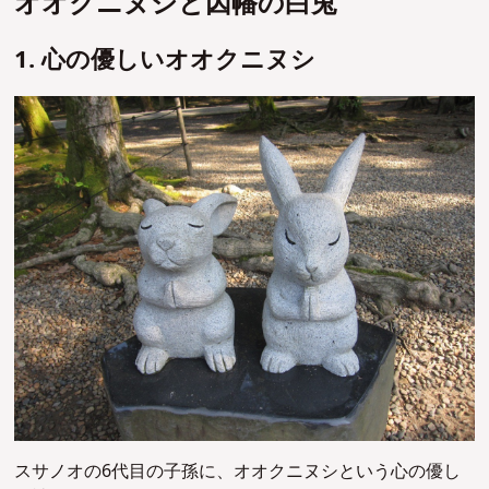
オオクニヌシと因幡の白兎
1. 心の優しいオオクニヌシ
スサノオの6代目の子孫に、オオクニヌシという心の優し