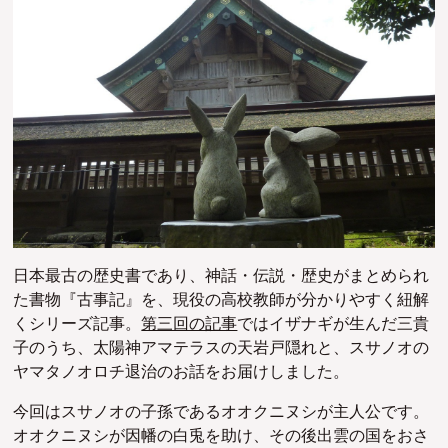
日本最古の歴史書であり、神話・伝説・歴史がまとめられ
た書物『古事記』を、現役の高校教師が分かりやすく紐解
くシリーズ記事。
第三回の記事
ではイザナギが生んだ三貴
子のうち、太陽神アマテラスの天岩戸隠れと、スサノオの
ヤマタノオロチ退治のお話をお届けしました。
今回はスサノオの子孫であるオオクニヌシが主人公です。
オオクニヌシが因幡の白兎を助け、その後出雲の国をおさ