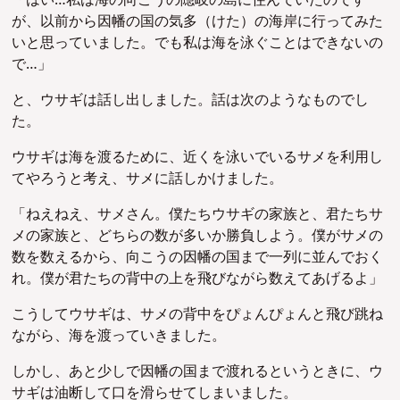
「はい…私は海の向こうの隠岐の島に住んでいたのです
が、以前から因幡の国の気多（けた）の海岸に行ってみた
いと思っていました。でも私は海を泳ぐことはできないの
で…」
と、ウサギは話し出しました。話は次のようなものでし
た。
ウサギは海を渡るために、近くを泳いでいるサメを利用し
てやろうと考え、サメに話しかけました。
「ねえねえ、サメさん。僕たちウサギの家族と、君たちサ
メの家族と、どちらの数が多いか勝負しよう。僕がサメの
数を数えるから、向こうの因幡の国まで一列に並んでおく
れ。僕が君たちの背中の上を飛びながら数えてあげるよ」
こうしてウサギは、サメの背中をぴょんぴょんと飛び跳ね
ながら、海を渡っていきました。
しかし、あと少しで因幡の国まで渡れるというときに、ウ
サギは油断して口を滑らせてしまいました。