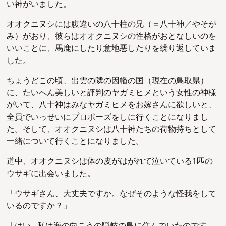
い神がいました。
オオクニヌシには腹違いの八十柱の兄（＝八十神／やそが
み）がおり、彼らはオオクニヌシの性格がおとなしいのを
いいことに、馬鹿にしたり意地悪したりを繰り返していま
した。
ちょうどこの頃、出雲の隣の因幡の国（現在の鳥取県）
に、たいへん美しいと評判のヤガミヒメという女性の神様
がいて、八十神はみなヤガミヒメをお嫁さんに欲しいと、
全員でいっせいにプロポーズをしに行くことになりまし
た。そして、オオクニヌシは八十神たちの荷物持ちとして
一緒について行くことになりました。
道中、オオクニヌシは体の皮がはがれて泣いている1匹の
ウサギに出会いました。
「ウサギさん、大丈夫ですか。なぜそのような怪我をして
いるのですか？」