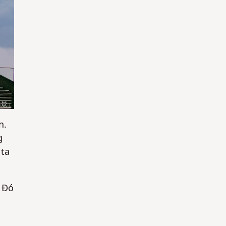
n.
g
 ta
 Đó