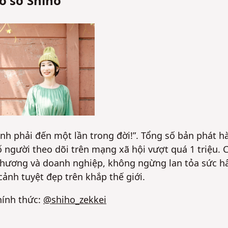
ồ sơ Shiho
nh phải đến một lần trong đời!”. Tổng số bản phát h
ố người theo dõi trên mạng xã hội vượt quá 1 triệu. 
a phương và doanh nghiệp, không ngừng lan tỏa sức h
ảnh tuyệt đẹp trên khắp thế giới.
hính thức:
@shiho_zekkei