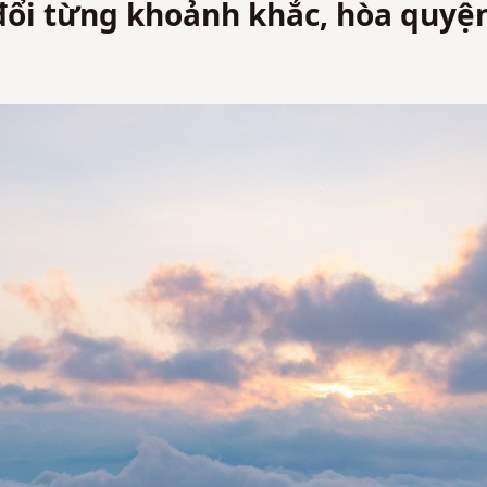
 đổi từng khoảnh khắc, hòa quyệ
Không
Không