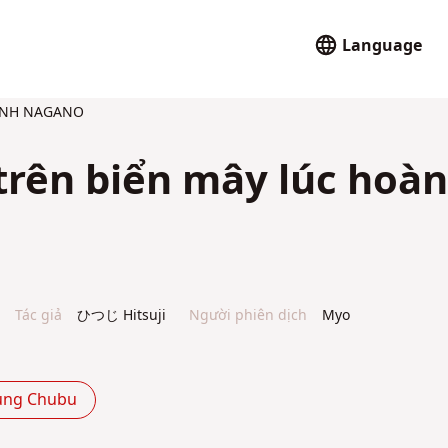
Language
NH NAGANO
 trên biển mây lúc hoà
Tác giả
ひつじ Hitsuji
Người phiên dịch
Myo
ùng Chubu