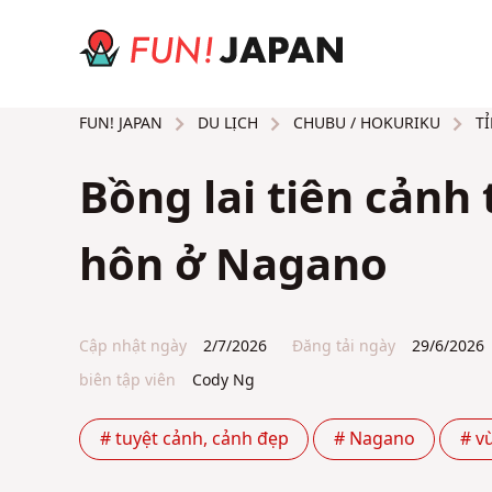
DU LỊCH
CHUBU / HOKURIKU
TỈ
FUN! JAPAN
Bồng lai tiên cảnh
hôn ở Nagano
Cập nhật ngày
2/7/2026
Đăng tải ngày
29/6/2026
biên tập viên
Cody Ng
# tuyệt cảnh, cảnh đẹp
# Nagano
# v