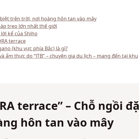
biệt trên trời, nơi hoàng hôn tan vào mây
p treo lớn nhất thế giới
lời kể của Shiho
ORA terrace
no (khu vực phía Bắc) là gì?
và ẩm thực do “JTB” – chuyên gia du lịch – mang đến tại khu
RA terrace” – Chỗ ngồi đ
hoàng hôn tan vào mây