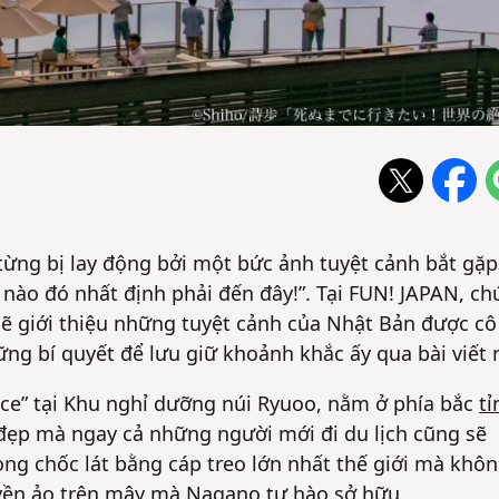
từng bị lay động bởi một bức ảnh tuyệt cảnh bắt gặp
 nào đó nhất định phải đến đây!”. Tại FUN! JAPAN, c
sẽ giới thiệu những tuyệt cảnh của Nhật Bản được cô
ng bí quyết để lưu giữ khoảnh khắc ấy qua bài viết 
race” tại Khu nghỉ dưỡng núi Ryuoo, nằm ở phía bắc
tỉ
đẹp mà ngay cả những người mới đi du lịch cũng sẽ
rong chốc lát bằng cáp treo lớn nhất thế giới mà khô
uyền ảo trên mây mà
Nagano
tự hào sở hữu.