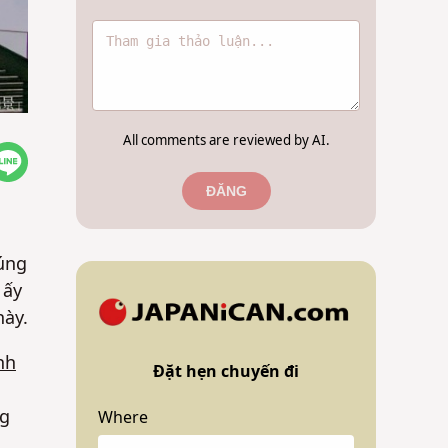
All comments are reviewed by AI.
ĐĂNG
húng
 ấy
này.
nh
Đặt hẹn chuyến đi
ng
Where