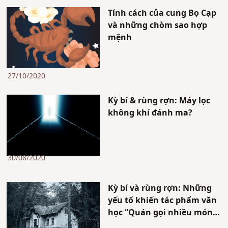
Tính cách của cung Bọ Cạp
và những chòm sao hợp
mệnh
27/10/2020
Kỳ bí & rùng rợn: Máy lọc
không khí đánh ma?
30/08/2020
Kỳ bí và rùng rợn: Những
yếu tố khiến tác phẩm văn
học “Quán gọi nhiều món”
trở nên đáng sợ