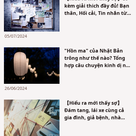
kèm giải thich đầy đủ! Bạn
thân, Hối cải, Tin nhắn từ
bạn gái (Tuyển tập truyện
ngắn)【Chuyện kinh dị hại
não】
05/07/2024
"Hồn ma" của Nhật Bản
trông như thế nào? Tổng
hợp câu chuyện kinh dị nổi
tiếng "Tōkaidō Yotsuya
Kaidan" và các sự kiện kì bí
26/06/2024
【Hiểu ra mới thấy sợ】
Đám tang, lái xe cùng cả
gia đình, giả bệnh, nhà
hoang【Ý nghĩa kinh dị】