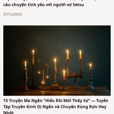
câu chuyện tình yêu với người vợ Setsu
07/12/2025
15 Truyện Ma Ngắn “Hiểu Rồi Mới Thấy Sợ” — Tuyển
Tập Truyện Kinh Dị Ngắn và Chuyện Rùng Rợn Hay
Nhất