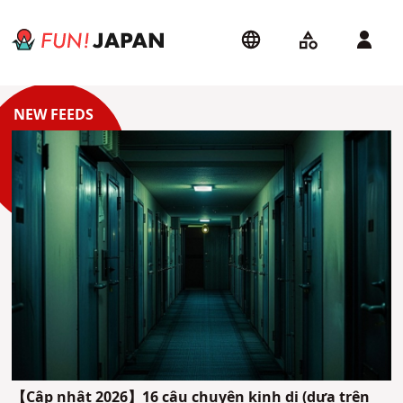
【Cập nhật 2026】16 câu chuyện kinh dị (dựa trên