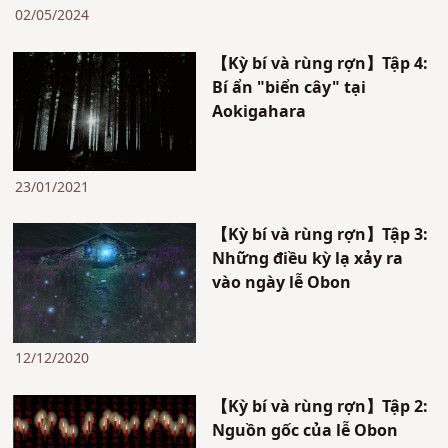
02/05/2024
【Kỳ bí và rùng rợn】Tập 4:
Bí ẩn "biển cây" tại
Aokigahara
23/01/2021
【Kỳ bí và rùng rợn】Tập 3:
Những điều kỳ lạ xảy ra
vào ngày lễ Obon
12/12/2020
【Kỳ bí và rùng rợn】Tập 2:
Nguồn gốc của lễ Obon