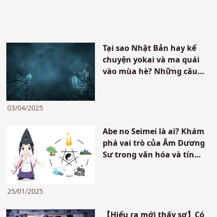
Tại sao Nhật Bản hay kể
chuyện yokai và ma quái
vào mùa hè? Những câu
chuyện rùng rợn nổi tiếng
và sự kiện liên quan
03/04/2025
Abe no Seimei là ai? Khám
phá vai trò của Âm Dương
Sư trong văn hóa và tín
ngưỡng Nhật Bản
25/01/2025
【Hiểu ra mới thấy sợ】Có