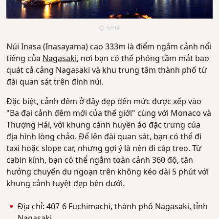
© NPTA
Núi Inasa (Inasayama) cao 333m là điểm ngắm cảnh nổi
tiếng của
Nagasaki
, nơi bạn có thể phóng tầm mắt bao
quát cả cảng Nagasaki và khu trung tâm thành phố từ
đài quan sát trên đỉnh núi.
Đặc biệt, cảnh đêm ở đây đẹp đến mức được xếp vào
"Ba đại cảnh đêm mới của thế giới" cùng với Monaco và
Thượng Hải, với khung cảnh huyền ảo đặc trưng của
địa hình lòng chảo. Để lên đài quan sát, bạn có thể đi
taxi hoặc slope car, nhưng gợi ý là nên đi cáp treo. Từ
cabin kính, bạn có thể ngắm toàn cảnh 360 độ, tận
hưởng chuyến du ngoạn trên không kéo dài 5 phút với
khung cảnh tuyệt đẹp bên dưới.
Địa chỉ: 407-6 Fuchimachi, thành phố Nagasaki, tỉnh
Nagasaki