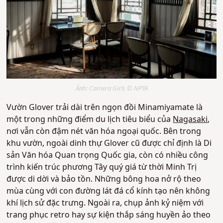
Ảnh: Camera Girls © NPTA
Vườn Glover trải dài trên ngọn đồi Minamiyamate là
một trong những điểm du lịch tiêu biểu của
Nagasaki
,
nơi vẫn còn đậm nét văn hóa ngoại quốc. Bên trong
khu vườn, ngoài dinh thự Glover cũ được chỉ định là Di
sản Văn hóa Quan trọng Quốc gia, còn có nhiều công
trình kiến trúc phương Tây quý giá từ thời Minh Trị
được di dời và bảo tồn. Những bông hoa nở rộ theo
mùa cùng với con đường lát đá cổ kính tạo nên không
khí lịch sử đặc trưng. Ngoài ra, chụp ảnh kỷ niệm với
trang phục retro hay sự kiện thắp sáng huyền ảo theo