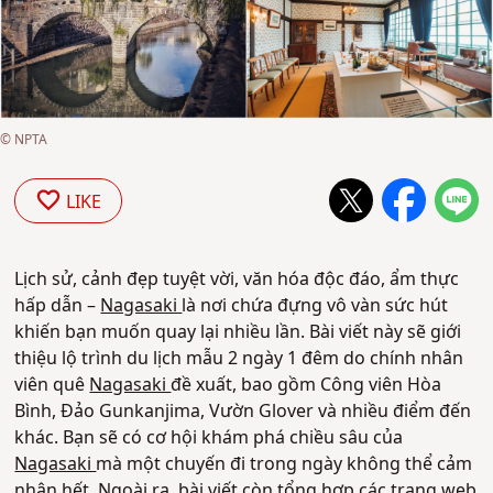
© NPTA
LIKE
Lịch sử, cảnh đẹp tuyệt vời, văn hóa độc đáo, ẩm thực
hấp dẫn –
Nagasaki
là nơi chứa đựng vô vàn sức hút
khiến bạn muốn quay lại nhiều lần. Bài viết này sẽ giới
thiệu lộ trình du lịch mẫu 2 ngày 1 đêm do chính nhân
viên quê
Nagasaki
đề xuất, bao gồm Công viên Hòa
Bình, Đảo Gunkanjima, Vườn Glover và nhiều điểm đến
khác. Bạn sẽ có cơ hội khám phá chiều sâu của
Nagasaki
mà một chuyến đi trong ngày không thể cảm
nhận hết. Ngoài ra, bài viết còn tổng hợp các trang web