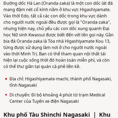
Đường dốc Hà Lan (Oranda-zaka) là một con dốc lát đá
mang đậm nét cổ kính nằm ở khu vực Higashiyamate.
Vào thời Edo, tất cả các con dốc trong khu vực dành
cho người nước ngoài đều được gọi là "Oranda-zaka",
nhưng hiện nay, chủ yếu các con dốc xung quanh Đại
học Nữ sinh Kwassui được biết đến với tên gọi này. Gần
bia đá Oranda-zaka là Tòa nhà Higashiyamate Kou 13,
từng được sử dụng làm nơi ở cho người nước ngoài
vào thời Minh Trị. Bạn có thể tham quan nội thất tái
hiện lại cuộc sống thời đó hoàn toàn miễn phí, và còn
có thể thư giãn tại quán cà phê liền kề.
Địa chỉ: Higashiyamate-machi, thành phố Nagasaki,
tỉnh Nagasaki
Di chuyển: Đi bộ khoảng 4 phút từ trạm Medical
Center của Tuyến xe điện Nagasaki
Khu phố Tàu Shinchi Nagasaki ｜ Khu