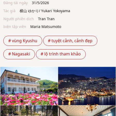
Đăng tải ngày
31/5/2026
Tác giả
横山 ゆかり/ Yukari Yokoyama
Người phiên dịch
Tran Tran
biên tập viên
Maria Matsumoto
# vùng Kyushu
# tuyệt cảnh, cảnh đẹp
# Nagasaki
# lộ trình tham khảo