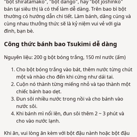
"bột shiratamako", "bột dango", hay "bột joshinko"
bán tại siêu thị là có thể làm dễ dàng. Trên bao bì bột
thường có hướng dẫn chi tiết. Làm bánh, dâng cúng và
cùng nhau thưởng thức sẽ là kỷ niệm vui vẻ với gia
đình, bạn bè.
Công thức bánh bao Tsukimi dễ dàng
Nguyên liệu: 200 g bột bóng trắng, 150 ml nước (ấm)
Cho bột bóng trắng vào bát, thêm nước từng chút
một và nhào cho đến khi cứng như dái tai.
Cuộn nó thành từng miếng nhỏ và tạo thành một
chiếc bánh bao dẹt.
Đun sôi nhiều nước trong nồi và cho bánh vào
nước sôi.
Khi bánh mì nổi lên, đun sôi thêm 2 ~ 3 phút và
cho vào nước lạnh.
Khi ăn, vui lòng ăn kèm với bột đậu nành hoặc bột đậu