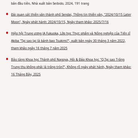
bản đầu tiên, Nhà xuất bản Seibido, 2024, 191 trang
Đài quan sát thiên văn thành phố Sendai, Thông tin thiên văn, "2024/10/15 Later
Moon", Ngày phát hành: 2024/10/15, Ngày tham khảo: 2025/7/16
Hiệp hội Trung ương JA Fukuoka, Lớp học Thực phẩm và Nông nghiệp của Tiến sĩ
Akiba "Tại sao lại là bánh bao Tsukimi?", xuất bản ngày 30 tháng 3 năm 2022,
tham khảo ngày 16 tháng 7 năm 2025
Bảo tàng Khoa học Thành phố Nagoya, Hỏi & Đáp Khoa học "Q.Tại sao Trăng
Trung thu không phải là trăng tròn?", Không rõ ngày phát hành, Ngày tham khảo:
16 Tháng Bảy, 2025