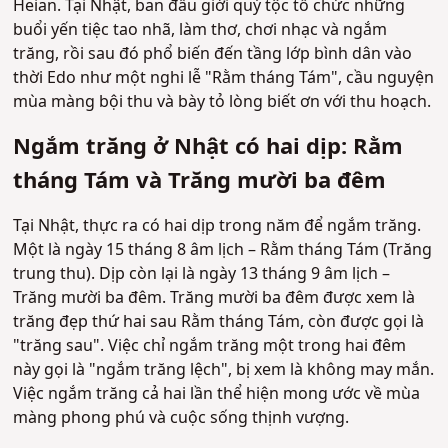
Heian. Tại Nhật, ban đầu giới quý tộc tổ chức những
buổi yến tiệc tao nhã, làm thơ, chơi nhạc và ngắm
trăng, rồi sau đó phổ biến đến tầng lớp bình dân vào
thời Edo như một nghi lễ "Rằm tháng Tám", cầu nguyện
mùa màng bội thu và bày tỏ lòng biết ơn với thu hoạch.
Ngắm trăng ở Nhật có hai dịp: Rằm
tháng Tám và Trăng mười ba đêm
Tại Nhật, thực ra có hai dịp trong năm để ngắm trăng.
Một là ngày 15 tháng 8 âm lịch – Rằm tháng Tám (Trăng
trung thu). Dịp còn lại là ngày 13 tháng 9 âm lịch –
Trăng mười ba đêm. Trăng mười ba đêm được xem là
trăng đẹp thứ hai sau Rằm tháng Tám, còn được gọi là
"trăng sau". Việc chỉ ngắm trăng một trong hai đêm
này gọi là "ngắm trăng lệch", bị xem là không may mắn.
Việc ngắm trăng cả hai lần thể hiện mong ước về mùa
màng phong phú và cuộc sống thịnh vượng.