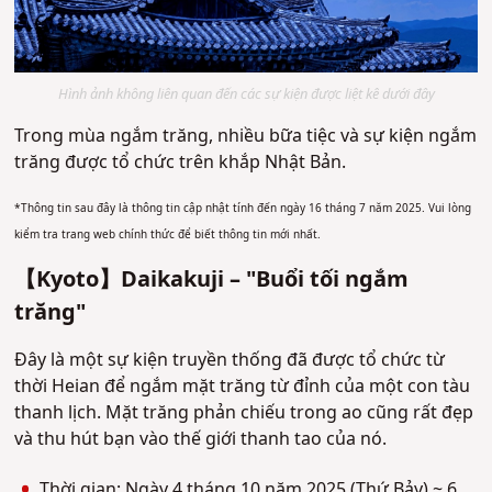
Hình ảnh không liên quan đến các sự kiện được liệt kê dưới đây
Trong mùa ngắm trăng, nhiều bữa tiệc và sự kiện ngắm
trăng được tổ chức trên khắp Nhật Bản.
*Thông tin sau đây là thông tin cập nhật tính đến ngày 16 tháng 7 năm 2025.
Vui lòng
kiểm tra trang web chính thức để biết thông tin mới nhất.
【Kyoto】Daikakuji – "Buổi tối ngắm
trăng"
Đây là một sự kiện truyền thống đã được tổ chức từ
thời Heian để ngắm mặt trăng từ đỉnh của một con tàu
thanh lịch. Mặt trăng phản chiếu trong ao cũng rất đẹp
và thu hút bạn vào thế giới thanh tao của nó.
Thời gian: Ngày 4 tháng 10 năm 2025 (Thứ Bảy) ~ 6