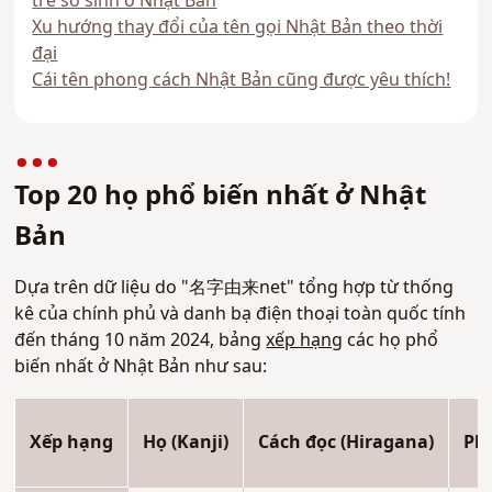
trẻ sơ sinh ở Nhật Bản
Xu hướng thay đổi của tên gọi Nhật Bản theo thời
đại
Cái tên phong cách Nhật Bản cũng được yêu thích!
Top 20 họ phổ biến nhất ở Nhật
Bản
Dựa trên dữ liệu do "名字由来net" tổng hợp từ thống
kê của chính phủ và danh bạ điện thoại toàn quốc tính
đến tháng 10 năm 2024, bảng
xếp hạng
các họ phổ
biến nhất ở Nhật Bản như sau:
Xếp hạng
Họ (Kanji)
Cách đọc (Hiragana)
Ph