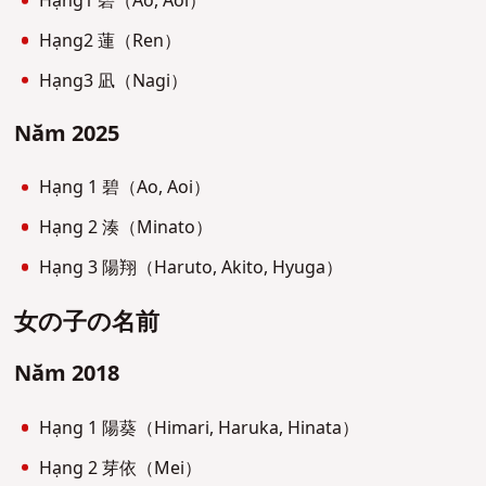
Hạng1 碧（Ao, Aoi）
Hạng2 蓮（Ren）
Hạng3 凪（Nagi）
Năm 2025
Hạng 1 碧（Ao, Aoi）
Hạng 2 湊（Minato）
Hạng 3 陽翔（Haruto, Akito, Hyuga）
女の子の名前
Năm 2018
Hạng 1 陽葵（Himari, Haruka, Hinata）
Hạng 2 芽依（Mei）