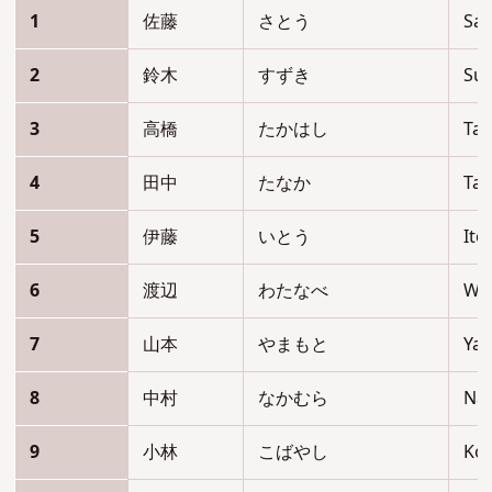
1
佐藤
さとう
Sat
2
鈴木
すずき
Suz
3
高橋
たかはし
Tak
4
田中
たなか
Ta
5
伊藤
いとう
Ito
6
渡辺
わたなべ
Wa
7
山本
やまもと
Ya
8
中村
なかむら
Na
9
小林
こばやし
Ko