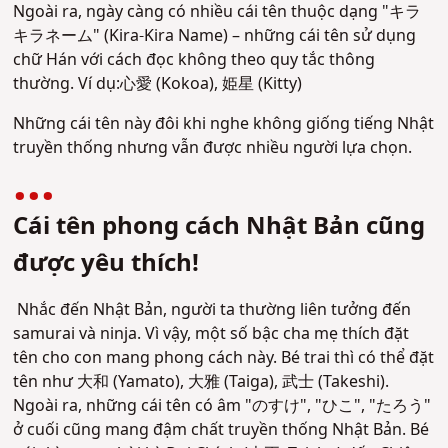
Ngoài ra, ngày càng có nhiều cái tên thuộc dạng "キラ
キラネーム" (Kira-Kira Name) – những cái tên sử dụng
chữ Hán với cách đọc không theo quy tắc thông
thường. Ví dụ:心愛 (Kokoa), 姫星 (Kitty)
Những cái tên này đôi khi nghe không giống tiếng Nhật
truyền thống nhưng vẫn được nhiều người lựa chọn.
Cái tên phong cách Nhật Bản cũng
được yêu thích!
Nhắc đến Nhật Bản, người ta thường liên tưởng đến
samurai và ninja. Vì vậy, một số bậc cha mẹ thích đặt
tên cho con mang phong cách này. Bé trai thì có thể đặt
tên như 大和 (Yamato), 大雅 (Taiga), 武士 (Takeshi).
Ngoài ra, những cái tên có âm "のすけ", "ひこ", "たろう"
ở cuối cũng mang đậm chất truyền thống Nhật Bản. Bé