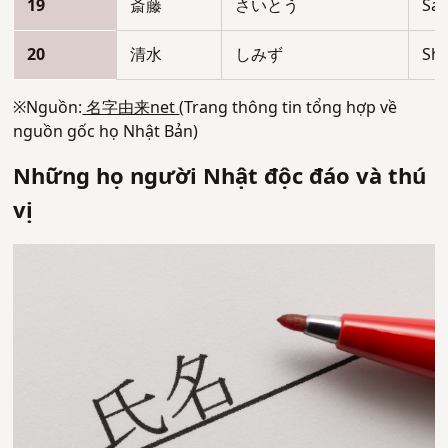
19
斎藤
さいとう
Sai
20
清水
しみず
Shi
※
Nguồn:
名字由来net
(Trang thông tin tổng hợp về
nguồn gốc họ Nhật Bản)
Những họ người Nhật độc đáo và thú
vị