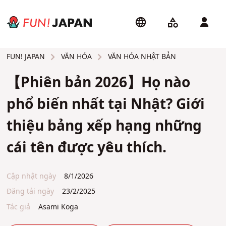
VĂN HÓA
VĂN HÓA NHẬT BẢN
FUN! JAPAN
【Phiên bản 2026】Họ nào
phổ biến nhất tại Nhật? Giới
thiệu bảng xếp hạng những
cái tên được yêu thích.
Cập nhật ngày
8/1/2026
Đăng tải ngày
23/2/2025
Tác giả
Asami Koga