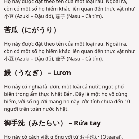
Họ này được đặt theo tên của một loại rau. Ngoài ra,
còn có một số họ hiếm khác liên quan đến thực vật như
小豆 (Azuki – Đậu đỏ), 茄子 (Nasu – Cà tím).
苦瓜（にがうり）
Họ này được đặt theo tên của một loại rau. Ngoài ra,
còn có một số họ hiếm khác liên quan đến thực vật như
小豆 (Azuki – Đậu đỏ), 茄子 (Nasu – Cà tím).
鰻（うなぎ） – Lươn
Họ này có nghĩa là lươn, một loài cá nước ngọt phổ
biến trong ẩm thực Nhật Bản. Đây là một họ vô cùng
hiếm, với số người mang họ này ước tính chưa đến 10
người trên toàn nước Nhật.
御手洗（みたらい） – Rửa tay
Họ này có cách viết giống với từ お手洗い (Otearai),