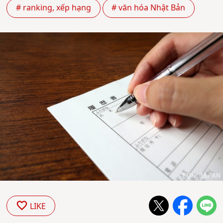
# ranking, xếp hạng
# văn hóa Nhật Bản
LIKE