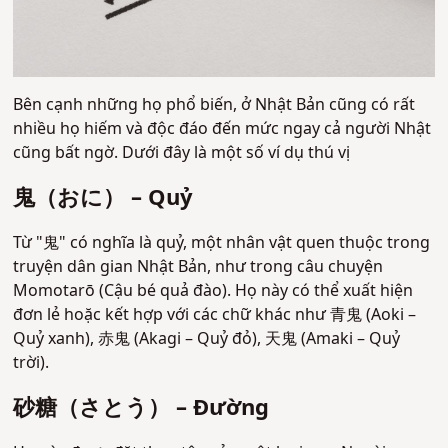
Bên cạnh những họ phổ biến, ở Nhật Bản cũng có rất
nhiều họ hiếm và độc đáo đến mức ngay cả người Nhật
cũng bất ngờ. Dưới đây là một số ví dụ thú vị
鬼（おに） – Quỷ
Từ "鬼" có nghĩa là quỷ, một nhân vật quen thuộc trong
truyện dân gian Nhật Bản, như trong câu chuyện
Momotarō (Cậu bé quả đào). Họ này có thể xuất hiện
đơn lẻ hoặc kết hợp với các chữ khác như 青鬼 (Aoki –
Quỷ xanh), 赤鬼 (Akagi – Quỷ đỏ), 天鬼 (Amaki – Quỷ
trời).
砂糖（さとう） – Đường