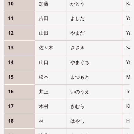
10
加藤
かとう
Ka
11
吉田
よしだ
Yos
12
山田
やまだ
Ya
13
佐々木
ささき
Sas
14
山口
やまぐち
Ya
15
松本
まつもと
Ma
16
井上
いのうえ
In
17
木村
きむら
Ki
18
林
はやし
Hay