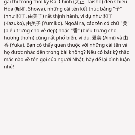
gái thì trong thời kỳ Đại Chính (大正, Taisho) đến Chiêu
Hòa (昭和, Showa), những cái tên kết thúc bằng "子"
(như 和子, 由美子) rất thịnh hành, ví dụ như 和子
(Kazuko), 由美子 (Yumiko). Ngoài ra, các tên có chữ "美"
(biểu trưng cho vẻ đẹp) hoặc "香" (biểu trưng cho
hương thơm) cũng rất phổ biến, ví dụ: 愛美 (Aimi) và 由
香 (Yuka). Bạn có thấy quen thuộc với những cái tên và
họ được nhắc đến trong bài không? Nếu có bất kỳ thắc
mắc nào về tên gọi của người Nhật, hãy để lại bình luận
nhé!