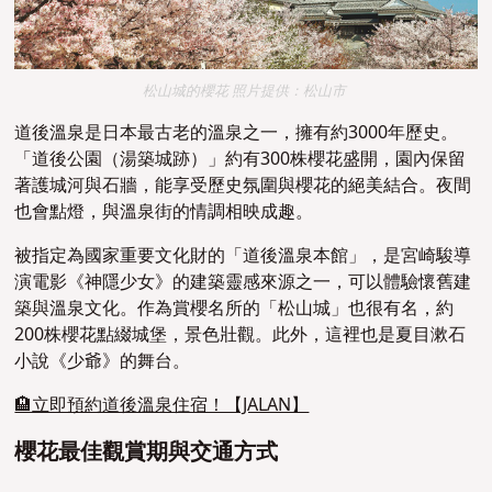
松山城的櫻花 照片提供：松山市
道後溫泉是日本最古老的溫泉之一，擁有約3000年歷史。
「道後公園（湯築城跡）」約有300株櫻花盛開，園內保留
著護城河與石牆，能享受歷史氛圍與櫻花的絕美結合。夜間
也會點燈，與溫泉街的情調相映成趣。
被指定為國家重要文化財的「道後溫泉本館」，是宮崎駿導
演電影《神隱少女》的建築靈感來源之一，可以體驗懷舊建
築與溫泉文化。作為賞櫻名所的「松山城」也很有名，約
200株櫻花點綴城堡，景色壯觀。此外，這裡也是夏目漱石
小說《少爺》的舞台。
🏨立即預約道後溫泉住宿！【JALAN】
櫻花最佳觀賞期與交通方式