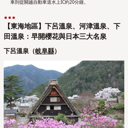
車則從關越自動車道水上IC約20分鐘。
【東海地區】下呂溫泉、河津溫泉、下
田溫泉：
早開櫻花與日本三大名泉
下呂溫泉（
岐阜縣
）