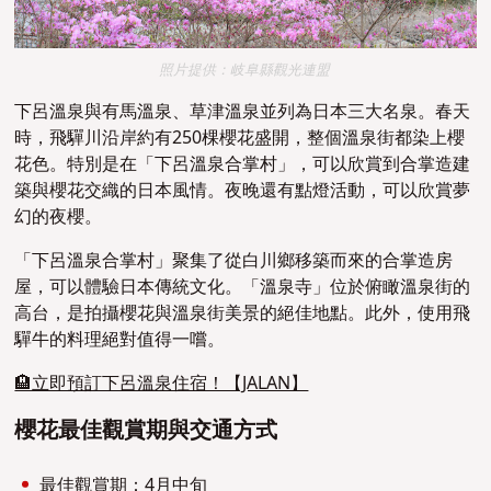
照片提供：岐阜縣觀光連盟
下呂溫泉與有馬溫泉、草津溫泉並列為日本三大名泉。春天
時，飛驒川沿岸約有250棵櫻花盛開，整個溫泉街都染上櫻
花色。特別是在「下呂溫泉合掌村」，可以欣賞到合掌造建
築與櫻花交織的日本風情。夜晚還有點燈活動，可以欣賞夢
幻的夜櫻。
「下呂溫泉合掌村」聚集了從白川鄉移築而來的合掌造房
屋，可以體驗日本傳統文化。「溫泉寺」位於俯瞰溫泉街的
高台，是拍攝櫻花與溫泉街美景的絕佳地點。此外，使用飛
驒牛的料理絕對值得一嚐。
🏨立即預訂下呂溫泉住宿！【JALAN】
櫻花最佳觀賞期與交通方式
最佳觀賞期：4月中旬