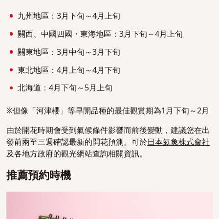
九州地區：3月下旬～4月上旬
關西、中國四國・東海地區：3月下旬～4月上旬
關東地區：3月中旬～3月下旬
東北地區：4月上旬～4月下旬
北海道：4月下旬～5月上旬
※但像「河津櫻」等早開品種的最佳觀賞期為1月下旬～2月
由於開花時期會受到氣候條件影響而前後變動，建議您在出
發前兩至三週確認最新的開花預測。可於
日本氣象株式會社
及各地方政府的觀光網站查詢相關資訊。
推薦預約時機