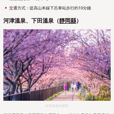
交通方式：從高山本線下呂車站步行約10分鐘
河津溫泉、下田溫泉（
靜岡縣
）
河津溫泉的櫻花