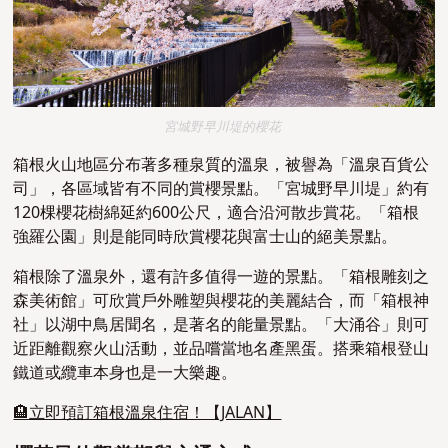
宮城野早川堤的櫻花
箱根火山地區分布著多種泉質的溫泉，被譽為「溫泉百貨公
司」，各區域皆有不同的賞櫻景點。「宮城野早川堤」約有
120棵櫻花樹綿延約600公尺，適合沿河散步賞花。「箱根
強羅公園」則是能同時欣賞櫻花與富士山的絕美景點。
箱根除了溫泉外，還有許多值得一遊的景點。「箱根雕刻之
森美術館」可欣賞戶外雕塑與櫻花的美麗結合，而「箱根神
社」以湖中鳥居聞名，是著名的能量景點。「大涌谷」則可
近距離觀察火山活動，並品嚐當地名產黑蛋。搭乘箱根登山
鐵道或纜車本身也是一大樂趣。
🏨立即預訂箱根溫泉住宿！【JALAN】