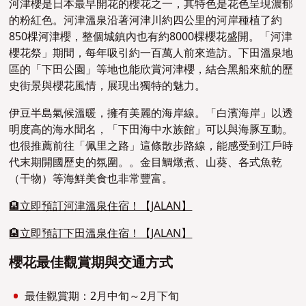
河津櫻是日本最早開花的櫻花之一，其特色是花色呈現濃郁
的粉紅色。河津溫泉沿著河津川約四公里的河岸種植了約
850棵河津櫻，整個城鎮內也有約8000棵櫻花盛開。「河津
櫻花祭」期間，每年吸引約一百萬人前來造訪。下田溫泉地
區的「下田公園」等地也能欣賞河津櫻，結合黑船來航的歷
史街景與櫻花風情，展現出獨特的魅力。
伊豆半島氣候溫暖，擁有美麗的海岸線。「白濱海岸」以透
明度高的海水聞名，「下田海中水族館」可以與海豚互動。
也很推薦前往「佩里之路」這條散步路線，能感受到江戶時
代末期開國歷史的氛圍。。金目鯛燉煮、山葵、各式魚乾
（干物）等海鮮美食也非常豐富。
🏨立即預訂河津溫泉住宿！【JALAN】
🏨立即預訂下田溫泉住宿！【JALAN】
櫻花最佳觀賞期與交通方式
最佳觀賞期：2月中旬～2月下旬