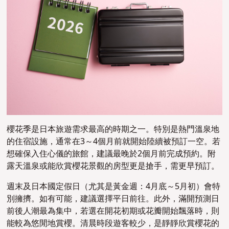
櫻花季是日本旅遊需求最高的時期之一。特別是熱門溫泉地
的住宿設施，通常在3～4個月前就開始陸續被預訂一空。若
想確保入住心儀的旅館，建議最晚於2個月前完成預約。附
露天溫泉或能欣賞櫻花景觀的房型更是搶手，需更早預訂。
週末及日本國定假日（尤其是黃金週：4月底～5月初）會特
別擁擠。如有可能，建議選擇平日前往。此外，滿開預測日
前後人潮最為集中，若選在開花初期或花瓣開始飄落時，則
能較為悠閒地賞櫻。清晨時段遊客較少，是靜靜欣賞櫻花的