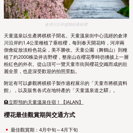
倉津川沿岸盛開的垂枝櫻
天童溫泉以生產將棋棋子聞名。天童溫泉街中心流經的倉津
川沿岸約1.4公里種植了垂枝櫻，每到春天開花時，河岸兩
側會綻放淡粉色花朵，美不勝收。天童公園（舞鶴山）則種
植了約2000株染井吉野櫻，整座山在櫻花季時彷彿披上一層
粉紅色的外衣。從山頂可一覽天童市街與櫻花交織而成的壯
麗全景，也是深受歡迎的拍照景點。
附近有可以參觀將棋棋子製作過程展示的「天童市將棋資料
館」，以及販售各式在地特產的「天童溫泉道之驛」。
🏨立即預約天童溫泉住宿！【JALAN】
櫻花最佳觀賞期與交通方式
最佳觀賞期：4月中旬～4月下旬