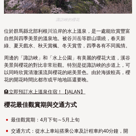
諏訪峽的櫻花
位於群馬縣北部利根川沿岸的水上溫泉，是一處能欣賞豐富
自然與四季美景的溫泉地。被谷川岳等群山環繞，春天新
綠、夏天戲水、秋天賞楓、冬天賞雪，四季各有不同風情。
周邊的「諏訪峽」和「水上公園」有美麗的櫻花大道，溪谷
美景與櫻花的對比非常壯觀。特別是從諏訪峽的步道上，可
以同時欣賞清澈溪流與櫻花的絕美景色。由於海拔較高，櫻
花的開花時間比都市或平地地區還要晚。
🏨立即預訂水上溫泉住宿！【JALAN】
櫻花最佳觀賞期與交通方式
最佳觀賞期：4月下旬～5月上旬
交通方式：從水上車站搭乘公車及計程車約40分鐘，開