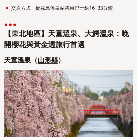
交通方式：從霧島溫泉站搭乘巴士約16~33分鐘
【東北地區】天童溫泉、大鰐溫泉：晚
開櫻花與黃金週旅行首選
天童溫泉（
山形縣
）