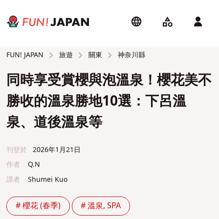
旅遊
關東
神奈川縣
FUN! JAPAN
同時享受賞櫻與泡溫泉！櫻花美不
勝收的溫泉勝地10選：下呂溫
泉、道後溫泉等
刊登於
2026年1月21日
作者
Q.N
譯者
Shumei Kuo
# 櫻花 (春季)
# 溫泉, SPA