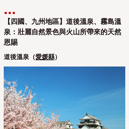
【四國、九州地區】道後溫泉、霧島溫
泉：壯麗自然景色與火山所帶來的天然
恩賜
道後溫泉（
愛媛縣
）