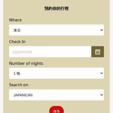
預約你的行程
Where
Check In
Number of nights
Search on
搜尋