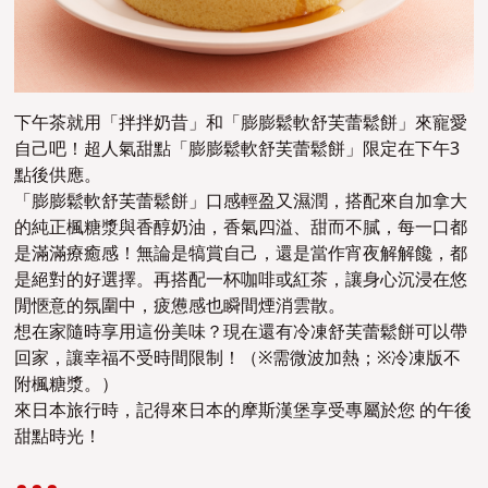
下午茶就用「拌拌奶昔」和「膨膨鬆軟舒芙蕾鬆餅」來寵愛
自己吧！超人氣甜點「膨膨鬆軟舒芙蕾鬆餅」限定在下午3
點後供應。
「膨膨鬆軟舒芙蕾鬆餅」口感輕盈又濕潤，搭配來自加拿大
的純正楓糖漿與香醇奶油，香氣四溢、甜而不膩，每一口都
是滿滿療癒感！無論是犒賞自己，還是當作宵夜解解饞，都
是絕對的好選擇。再搭配一杯咖啡或紅茶，讓身心沉浸在悠
閒愜意的氛圍中，疲憊感也瞬間煙消雲散。
想在家隨時享用這份美味？現在還有冷凍舒芙蕾鬆餅可以帶
回家，讓幸福不受時間限制！（※需微波加熱；※冷凍版不
附楓糖漿。）
來日本旅行時，記得來日本的摩斯漢堡享受專屬於您 的午後
甜點時光！