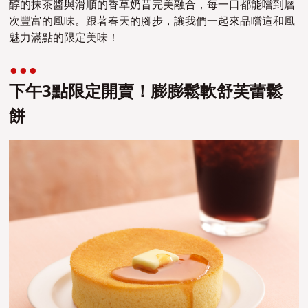
醇的抹茶醬與滑順的香草奶昔完美融合，每一口都能嚐到層
次豐富的風味。跟著春天的腳步，讓我們一起來品嚐這和風
魅力滿點的限定美味！
下午3點限定開賣！膨膨鬆軟舒芙蕾鬆
餅