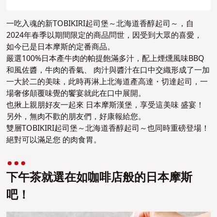
一吃入魂的新TOBIKIRI起司堡～北海道香醇起司～，自
2024年春季以期間限定的商品問世，因受到大眾的喜愛，
如今已是日本摩斯的定番商品。
嚴選100%日本產牛肉的帕提飽滿多汁，配上煙燻風味BBQ
和風佐醬，牛肉的香氣、 肉汁與醬汁在口中交織形成了一加
一大於二的美味，此時再淋上北海道產高達・切達起司，一
場奢侈顛覆味覺的饗宴就此在口中展開。
也揪上親朋好友一起來 日本摩斯漢堡，享受這美味 盛宴！
另外，無肉不歡的朋友們，好康報給您。
雙層TOBIKIRI起司堡～北海道香醇起司～也同時重磅登場！
絕對可以滿足您 的肉食胃。
下午茶就選在如咖啡店般的日本摩斯
吧！