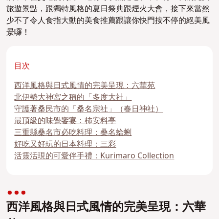
旅遊景點，跟獨特風格的夏日祭典跟煙火大會，接下來當然
少不了令人食指大動的美食推薦跟讓你快門按不停的絕美風
景囉！
目次
西洋風格與日式風情的完美呈現：六華苑
北伊勢大神宮之稱的「多度大社」
守護著桑民市的「桑名宗社」（春日神社）
最頂級的味覺饗宴：柿安料亭
三重縣桑名市必吃料理：桑名蛤蜊
好吃又好玩的日本料理：三彩
活靈活現的可愛伴手禮：Kurimaro Collection
西洋風格與日式風情的完美呈現：六華