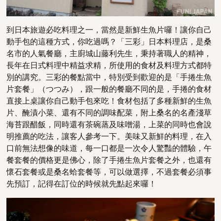
到日本旅遊必吃料理之一，當然是新鮮生魚片囉！讓你自己
動手包的這種方式，你吃過嗎？「三彩」日本料理店，是桑
名市的人氣餐廳，主廚城山藤利先生，秉持著職人的精神，
長年在日式料理中精益求精，所使用的食材及料理方式都特
別的講究。三彩的餐點當中，特別受到歡迎的是「手捲生魚
片套餐」（つつみ），跟一般的餐廳不同的是，手捲的食材
直接上桌讓你自己動手包來吃！食材包括了多種新鮮的生魚
片、醃漬小菜、還有不同的調味配菜，附上桑名的名產淺草
海苔跟醋飯，同時還有茶碗蒸及味噌湯，上菜的同時也會說
明推薦的吃法，讓客人參考一下。美味又新鮮的料理，在入
口前無法想像的味道，每一口都是一次令人驚豔的體驗，午
餐套餐的價格更是佛心，除了手捲生魚片套餐之外，也還有
懷石套餐或是桑名蛤套餐等，可以做選擇，不過套餐必須事
先預訂，記得在訂位的時候就先點起來囉！