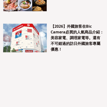
Aug 5, 2026
【2026】外國旅客在Bic
Camera必買的人氣商品介紹：
美容家電、調理家電等。還有
不可錯過的訪日外國旅客專屬
優惠！
Aug 7, 2026
體驗日本足球的魅力！JFA全新
設施「blue-ing!」探訪＆國際
友誼賽觀賽報導
否
否
是
是
Aug 6, 2026