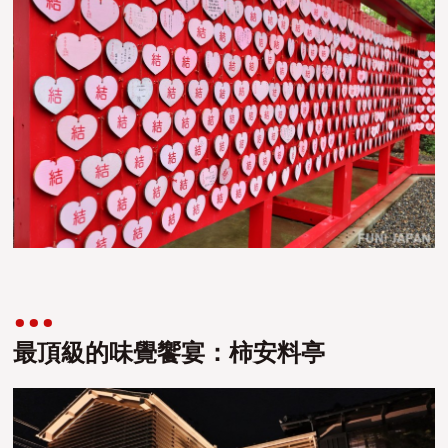
最頂級的味覺饗宴：柿安料亭