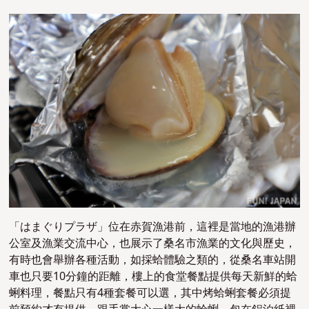
「はまぐりプラザ」位在赤賀漁港前，這裡是當地的漁港辦
公室及漁業交流中心，也展示了桑名市漁業的文化與歷史，
有時也會舉辦各種活動，如採蛤體驗之類的，從桑名車站開
車也只要10分鐘的距離，樓上的食堂餐點提供每天新鮮的蛤
蜊料理，餐點只有4種套餐可以選，其中烤蛤蜊套餐必須提