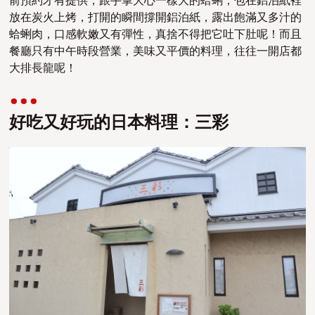
前預約才有提供，跟手掌大心一樣大的蛤蜊，包在鋁泊紙裡
放在炭火上烤，打開的瞬間撐開鋁泊紙，露出飽滿又多汁的
蛤蜊肉，口感軟嫩又有彈性，真捨不得把它吐下肚呢！而且
餐廳只有中午時段營業，美味又平價的料理，往往一開店都
大排長龍呢！
好吃又好玩的日本料理：三彩