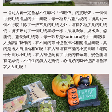
一進到店裏一定會忍不住喊出「卡哇依」的驚呼聲，一個個
可愛動物造型的手工餅乾，每一種都活靈活現的，彷真到一
個不行哎！除了一般常見的動物之外，還有各種少見的動物
們，彷彿來到了一個動物星球一樣，深海魚類、淡水魚、恐
龍們、靈長類動物等，每一款都是Kurimaro的手工餅乾職
人所設計製作的，在不同的節日也會推出相關造型餅乾，真
的是送人自用兩相宜呢！在店裡還有神祕的小驚喜喔！老闆
十分喜歡小動物，在店裡也飼養了可愛的貓頭鷹、變色龍還
有昆蟲們，不怕生的鎮店之寶們，心情好的時候也許還會跟
客人互動呢！