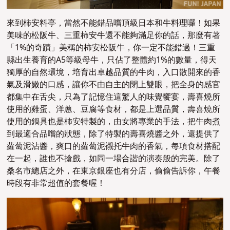
來到柿安料亭，當然不能錯品嚐頂級日本和牛料理囉！如果
美味的松阪牛、三重柿安牛還不能夠滿足你的話，那麼有著
「1%的奇蹟」美稱的柿安松阪牛，你一定不能錯過！三重
縣出生養育的A5等級母牛，只佔了整體約1%的數量，得天
獨厚的自然環境，培育出卓越品質的牛肉，入口散開來的香
氣及滑嫩的口感，讓你不由自主的閉上雙眼，把全身的感官
都集中在舌尖，只為了記憶住這驚人的味覺饗宴，壽喜燒所
使用的雞蛋、洋蔥、豆腐等食材，都是上選品質，壽喜燒所
使用的鍋具也是柿安特製的，由女將專業的手法，把牛肉煮
到最適合品嚐的狀態，除了特製的壽喜燒醬之外，還提供了
蘿蔔泥沾醬，爽口的蘿蔔泥襯托牛肉的香氣，每項食材搭配
在一起，誰也不搶戲，如同一場合諧的演奏般的完美。除了
桑名市總店之外，在東京銀座也有分店，偷偷告訴你，午餐
時段有非常超值的套餐喔！