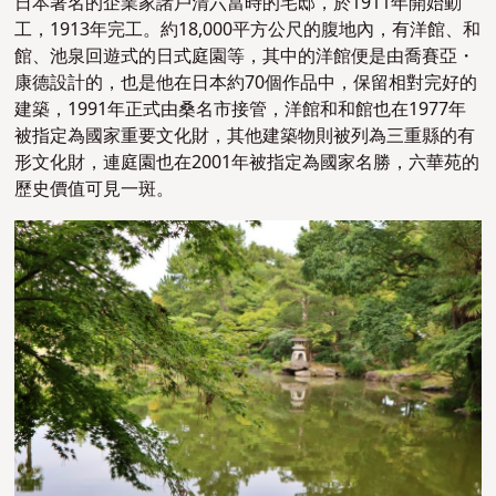
日本著名的企業家諸戶清六當時的宅邸，於1911年開始動
工，1913年完工。約18,000平方公尺的腹地內，有洋館、和
館、池泉回遊式的日式庭園等，其中的洋館便是由喬賽亞・
康德設計的，也是他在日本約70個作品中，保留相對完好的
建築，1991年正式由桑名市接管，洋館和和館也在1977年
被指定為國家重要文化財，其他建築物則被列為三重縣的有
形文化財，連庭園也在2001年被指定為國家名勝，六華苑的
歷史價值可見一斑。