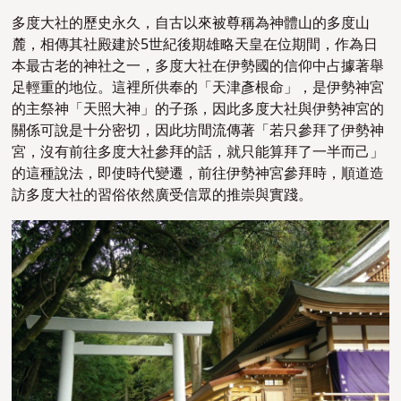
多度大社的歷史永久，自古以來被尊稱為神體山的多度山
麓，相傳其社殿建於5世紀後期雄略天皇在位期間，作為日
本最古老的神社之一，多度大社在伊勢國的信仰中占據著舉
足輕重的地位。這裡所供奉的「天津彥根命」，是伊勢神宮
的主祭神「天照大神」的子孫，因此多度大社與伊勢神宮的
關係可說是十分密切，因此坊間流傳著「若只參拜了伊勢神
宮，沒有前往多度大社參拜的話，就只能算拜了一半而己」
的這種說法，即使時代變遷，前往伊勢神宮參拜時，順道造
訪多度大社的習俗依然廣受信眾的推崇與實踐。