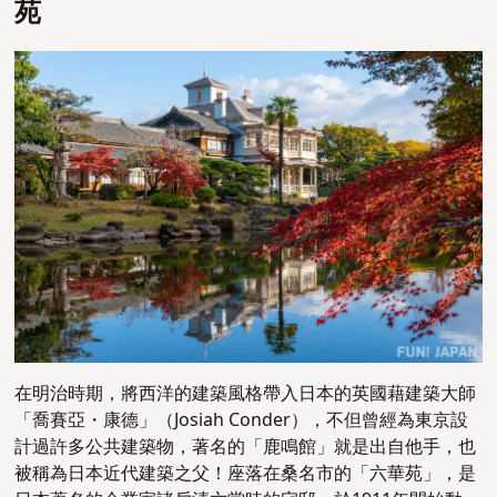
苑
在明治時期，將西洋的建築風格帶入日本的英國藉建築大師
「喬賽亞・康德」（Josiah Conder），不但曾經為東京設
計過許多公共建築物，著名的「鹿鳴館」就是出自他手，也
被稱為日本近代建築之父！座落在桑名市的「六華苑」，是