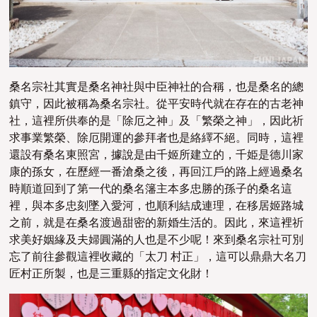
桑名宗社其實是桑名神社與中臣神社的合稱，也是桑名的總
鎮守，因此被稱為桑名宗社。從平安時代就在存在的古老神
社，這裡所供奉的是「除厄之神」及「繁榮之神」，因此祈
求事業繁榮、除厄開運的參拜者也是絡繹不絕。同時，這裡
還設有桑名東照宮，據說是由千姬所建立的，千姫是德川家
康的孫女，在歷經一番滄桑之後，再回江戶的路上經過桑名
時順道回到了第一代的桑名籓主本多忠勝的孫子的桑名這
裡，與本多忠刻墜入愛河，也順利結成連理，在移居姬路城
之前，就是在桑名渡過甜密的新婚生活的。因此，來這裡祈
求美好姻緣及夫婦圓滿的人也是不少呢！來到桑名宗社可別
忘了前往參觀這裡收藏的「太刀 村正」，這可以鼎鼎大名刀
匠村正所製，也是三重縣的指定文化財！