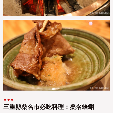
三重縣桑名市必吃料理：桑名蛤蜊