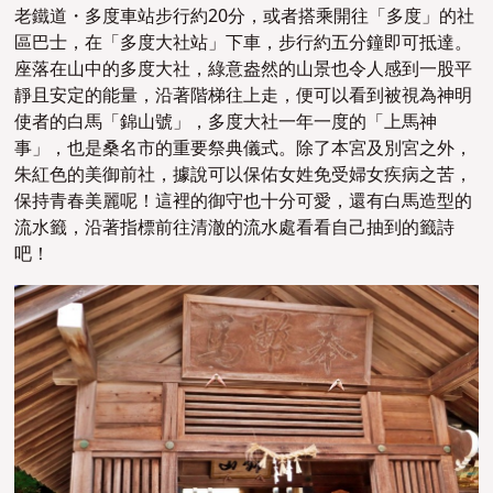
老鐵道・多度車站步行約20分，或者搭乘開往「多度」的社
區巴士，在「多度大社站」下車，步行約五分鐘即可抵達。
座落在山中的多度大社，綠意盎然的山景也令人感到一股平
靜且安定的能量，沿著階梯往上走，便可以看到被視為神明
使者的白馬「錦山號」，多度大社一年一度的「上馬神
事」，也是桑名市的重要祭典儀式。除了本宮及別宮之外，
朱紅色的美御前社，據說可以保佑女姓免受婦女疾病之苦，
保持青春美麗呢！這裡的御守也十分可愛，還有白馬造型的
流水籤，沿著指標前往清澈的流水處看看自己抽到的籤詩
吧！