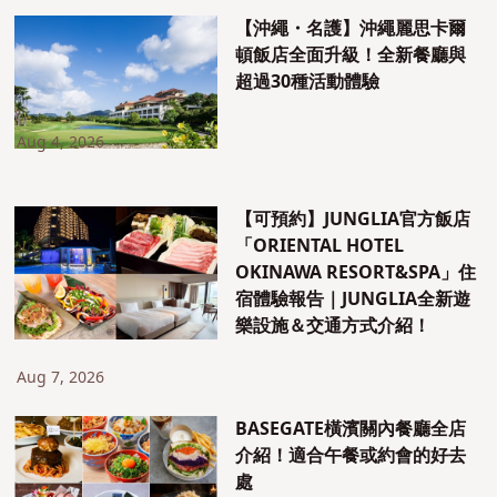
【沖繩・名護】沖繩麗思卡爾
頓飯店全面升級！全新餐廳與
超過30種活動體驗
Aug 4, 2026
【可預約】JUNGLIA官方飯店
「ORIENTAL HOTEL
OKINAWA RESORT&SPA」住
宿體驗報告｜JUNGLIA全新遊
樂設施＆交通方式介紹！
Aug 7, 2026
BASEGATE橫濱關內餐廳全店
介紹！適合午餐或約會的好去
處