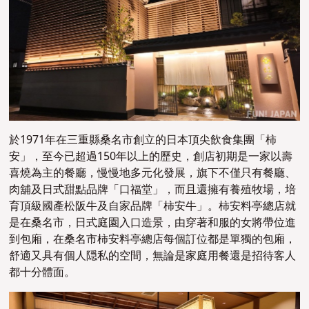
於1971年在三重縣桑名市創立的日本頂尖飲食集團「柿
安」，至今已超過150年以上的歷史，創店初期是一家以壽
喜燒為主的餐廳，慢慢地多元化發展，旗下不僅只有餐廳、
肉舖及日式甜點品牌「口福堂」，而且還擁有養殖牧場，培
育頂級國產松阪牛及自家品牌「柿安牛」。柿安料亭總店就
是在桑名市，日式庭園入口造景，由穿著和服的女將帶位進
到包廂，在桑名市柿安料亭總店每個訂位都是單獨的包廂，
舒適又具有個人隠私的空間，無論是家庭用餐還是招待客人
都十分體面。