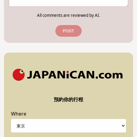
All comments are reviewed by AI.
POST
預約你的行程
Where