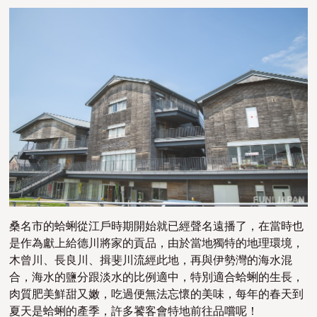
桑名市的蛤蜊從江戶時期開始就已經聲名遠播了，在當時也
是作為獻上給德川將家的貢品，由於當地獨特的地理環境，
木曾川、長良川、揖斐川流經此地，再與伊勢灣的海水混
合，海水的鹽分跟淡水的比例適中，特別適合蛤蜊的生長，
肉質肥美鮮甜又嫩，吃過便無法忘懷的美味，每年的春天到
夏天是蛤蜊的產季，許多饕客會特地前往品嚐呢！