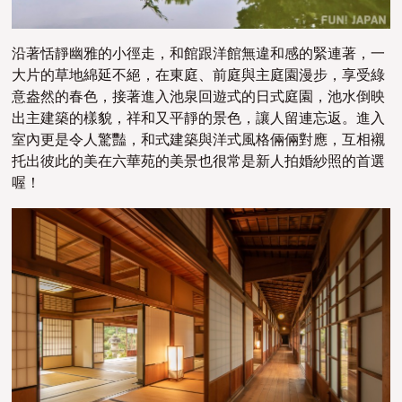
沿著恬靜幽雅的小徑走，和館跟洋館無違和感的緊連著，一
大片的草地綿延不絕，在東庭、前庭與主庭園漫步，享受綠
意盎然的春色，接著進入池泉回遊式的日式庭園，池水倒映
出主建築的樣貌，祥和又平靜的景色，讓人留連忘返。進入
室內更是令人驚豔，和式建築與洋式風格倆倆對應，互相襯
托出彼此的美在六華苑的美景也很常是新人拍婚紗照的首選
喔！