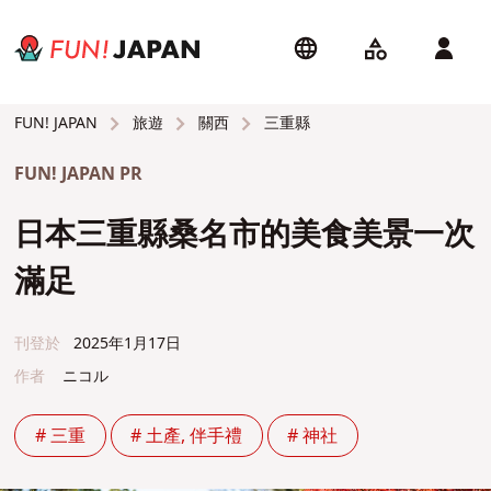
旅遊
關西
三重縣
FUN! JAPAN
FUN! JAPAN PR
日本三重縣桑名市的美食美景一次
滿足
刊登於
2025年1月17日
作者
ニコル
# 三重
# 土產, 伴手禮
# 神社