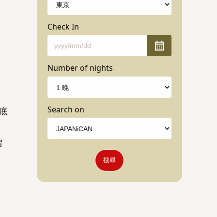
Check In
Number of nights
Search on
徹底
宿
搜尋