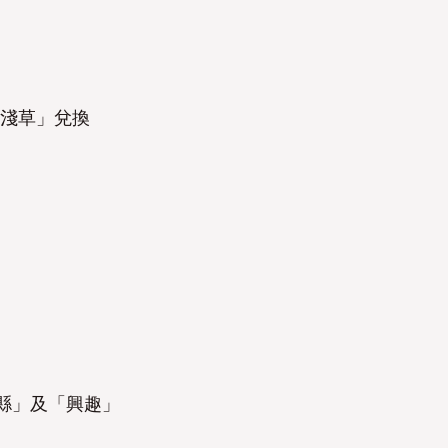
心淺草」兌換
縣」及「興趣」