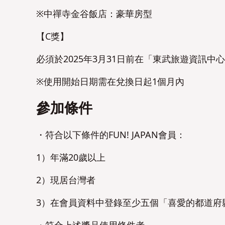
※中禪寺金谷飯店：豪華房型
【C獎】
必須於2025年3月31日前在「東武旅遊資訊中
※使用開始日期需在兌換日起1個月內
參加條件
・符合以下條件的FUN! JAPAN會員：
1）年滿20歲以上
2）現居台灣者
3）在會員資料中登錄至少五個「喜愛的都道府