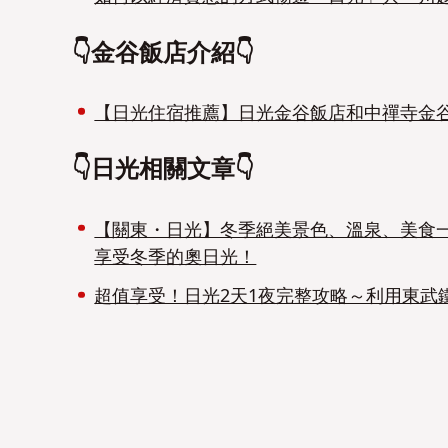
👇金谷飯店介紹👇
【日光住宿推薦】日光金谷飯店和中禪寺金
👇日光相關文章👇
【關東・日光】冬季絕美景色、溫泉、美食一次滿足
享受冬季的奧日光！
超值享受！日光2天1夜完整攻略～利用東武鐵